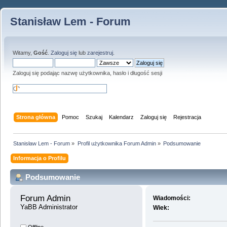
Stanisław Lem - Forum
Witamy,
Gość
.
Zaloguj się
lub
zarejestruj
.
Zaloguj się podając nazwę użytkownika, hasło i długość sesji
Strona główna
Pomoc
Szukaj
Kalendarz
Zaloguj się
Rejestracja
Stanisław Lem - Forum
»
Profil użytkownika Forum Admin
»
Podsumowanie
Informacja o Profilu
Podsumowanie
Forum Admin 
Wiadomości:
YaBB Administrator
Wiek: