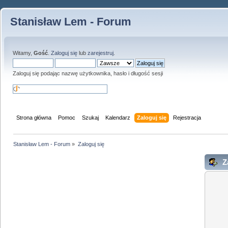
Stanisław Lem - Forum
Witamy,
Gość
.
Zaloguj się
lub
zarejestruj
.
Zaloguj się podając nazwę użytkownika, hasło i długość sesji
Strona główna
Pomoc
Szukaj
Kalendarz
Zaloguj się
Rejestracja
Stanisław Lem - Forum
»
Zaloguj się
Za