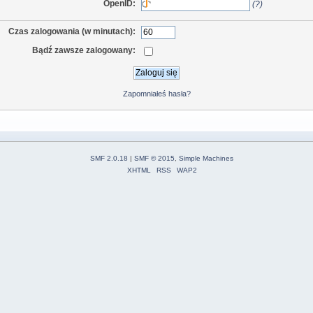
OpenID:
(?)
Czas zalogowania (w minutach):
Bądź zawsze zalogowany:
Zapomniałeś hasła?
SMF 2.0.18
|
SMF © 2015
,
Simple Machines
XHTML
RSS
WAP2