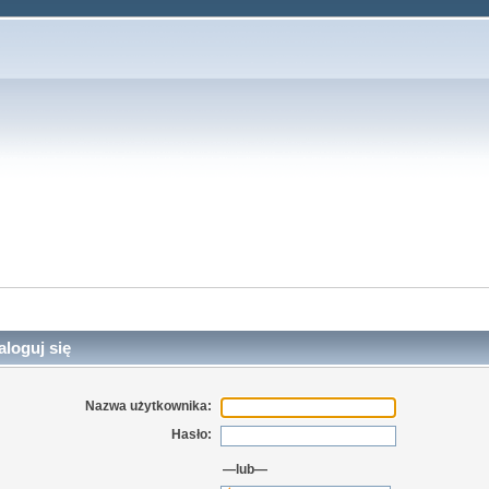
loguj się
Nazwa użytkownika:
Hasło:
—lub—