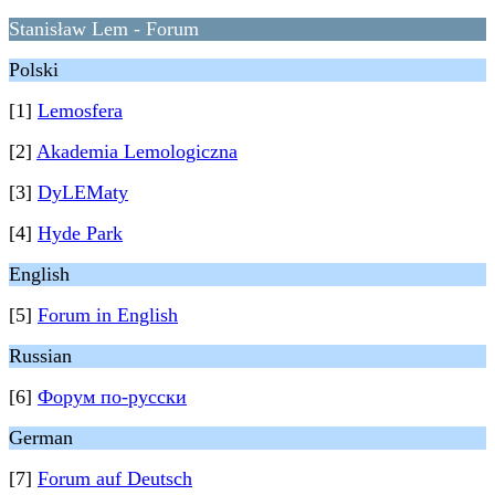
Stanisław Lem - Forum
Polski
[1]
Lemosfera
[2]
Akademia Lemologiczna
[3]
DyLEMaty
[4]
Hyde Park
English
[5]
Forum in English
Russian
[6]
Форум по-русски
German
[7]
Forum auf Deutsch