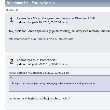
Wiadomości - Forum Admin
Strony: [
1
]
1
Lemosfera
/
Odp: Kongres Lemologiczny, Wrocław 2016
«
dnia:
Listopada 10, 2016, 03:23:06 pm »
Tak, profesor Bereś zapewnia (a ja mu wierzę), że wszystkie referaty i mat
http://solaris.lem.pl/o-lemie/ksiazki-o-lemie/quart
2
Lemosfera
/
Re: Pomożecie?
«
dnia:
Listopada 23, 2010, 08:54:01 am »
Cytat: Cetarian w Listopada 23, 2010, 01:08:13 am
Pomysł na konkurs jest dobry, ale reguły zdecydowanie nie dopracowane.
bo jesteśmy w fazie konsultacji społecznych ;-)