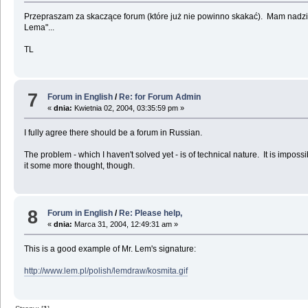
Przepraszam za skaczące forum (które już nie powinno skakać). Mam nadzie
Lema"...
TL
7
Forum in English
/
Re: for Forum Admin
«
dnia:
Kwietnia 02, 2004, 03:35:59 pm »
I fully agree there should be a forum in Russian.
The problem - which I haven't solved yet - is of technical nature. It is imposs
it some more thought, though.
8
Forum in English
/
Re: Please help,
«
dnia:
Marca 31, 2004, 12:49:31 am »
This is a good example of Mr. Lem's signature:
http://www.lem.pl/polish/lemdraw/kosmita.gif