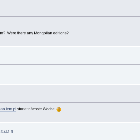
 Lem? Were there any Mongolian editions?
an.lem.pl
startet nächste Woche
CZE!!!]