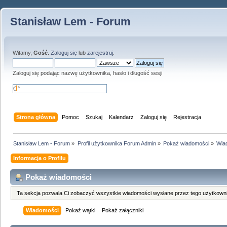
Stanisław Lem - Forum
Witamy,
Gość
.
Zaloguj się
lub
zarejestruj
.
Zaloguj się podając nazwę użytkownika, hasło i długość sesji
Strona główna
Pomoc
Szukaj
Kalendarz
Zaloguj się
Rejestracja
Stanisław Lem - Forum
»
Profil użytkownika Forum Admin
»
Pokaż wiadomości
»
Wia
Informacja o Profilu
Pokaż wiadomości
Ta sekcja pozwala Ci zobaczyć wszystkie wiadomości wysłane przez tego użytkowni
Wiadomości
Pokaż wątki
Pokaż załączniki