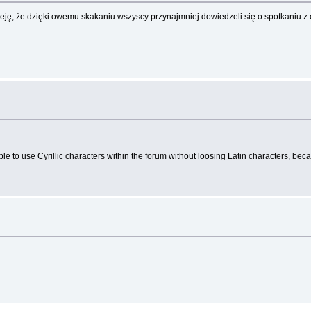
ję, że dzięki owemu skakaniu wszyscy przynajmniej dowiedzeli się o spotkaniu z 
ible to use Cyrillic characters within the forum without loosing Latin characters, bec