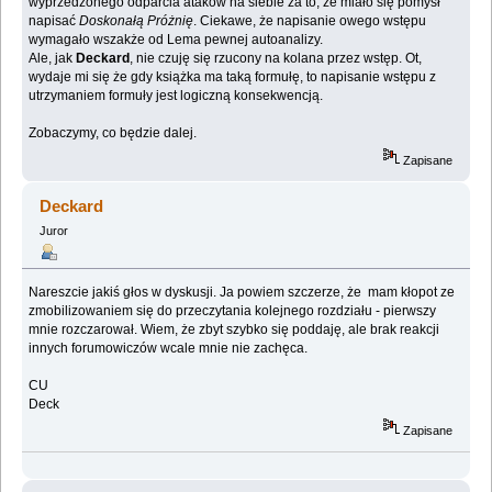
wyprzedzonego odparcia ataków na siebie za to, że miało się pomysł
napisać
Doskonałą Próżnię
. Ciekawe, że napisanie owego wstępu
wymagało wszakże od Lema pewnej autoanalizy.
Ale, jak
Deckard
, nie czuję się rzucony na kolana przez wstęp. Ot,
wydaje mi się że gdy książka ma taką formułę, to napisanie wstępu z
utrzymaniem formuły jest logiczną konsekwencją.
Zobaczymy, co będzie dalej.
Zapisane
Deckard
Juror
Nareszcie jakiś głos w dyskusji. Ja powiem szczerze, że mam kłopot ze
zmobilizowaniem się do przeczytania kolejnego rozdziału - pierwszy
mnie rozczarował. Wiem, że zbyt szybko się poddaję, ale brak reakcji
innych forumowiczów wcale mnie nie zachęca.
CU
Deck
Zapisane