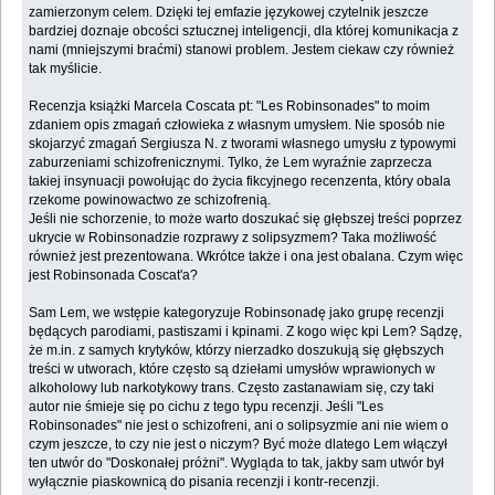
zamierzonym celem. Dzięki tej emfazie językowej czytelnik jeszcze
bardziej doznaje obcości sztucznej inteligencji, dla której komunikacja z
nami (mniejszymi braćmi) stanowi problem. Jestem ciekaw czy również
tak myślicie.
Recenzja książki Marcela Coscata pt: "Les Robinsonades" to moim
zdaniem opis zmagań człowieka z własnym umysłem. Nie sposób nie
skojarzyć zmagań Sergiusza N. z tworami własnego umysłu z typowymi
zaburzeniami schizofrenicznymi. Tylko, że Lem wyraźnie zaprzecza
takiej insynuacji powołując do życia fikcyjnego recenzenta, który obala
rzekome powinowactwo ze schizofrenią.
Jeśli nie schorzenie, to może warto doszukać się głębszej treści poprzez
ukrycie w Robinsonadzie rozprawy z solipsyzmem? Taka możliwość
również jest prezentowana. Wkrótce także i ona jest obalana. Czym więc
jest Robinsonada Coscat'a?
Sam Lem, we wstępie kategoryzuje Robinsonadę jako grupę recenzji
będących parodiami, pastiszami i kpinami. Z kogo więc kpi Lem? Sądzę,
że m.in. z samych krytyków, którzy nierzadko doszukują się głębszych
treści w utworach, które często są dziełami umysłów wprawionych w
alkoholowy lub narkotykowy trans. Często zastanawiam się, czy taki
autor nie śmieje się po cichu z tego typu recenzji. Jeśli "Les
Robinsonades" nie jest o schizofreni, ani o solipsyzmie ani nie wiem o
czym jeszcze, to czy nie jest o niczym? Być może dlatego Lem włączył
ten utwór do "Doskonałej próżni". Wygląda to tak, jakby sam utwór był
wyłącznie piaskownicą do pisania recenzji i kontr-recenzji.