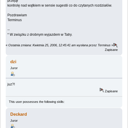
przejął
kontrolę nad wątkiem w sensie sugestii co do czytanych rozdziałów.
Pozdrawiam
Terminus
--
* W związku z drobnym wyjazdem w Tatry.
«
Ostatnia zmiana: Kwietnia 25, 2006, 12:45:41 am wysłana przez Terminus
»
Zapisane
dzi
Juror
juz?!
Zapisane
This user possesses the following skills:
Deckard
Juror