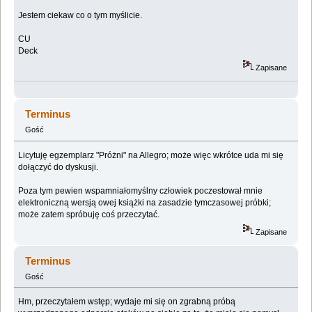
Jestem ciekaw co o tym myślicie.
CU
Deck
Zapisane
Terminus
Gość
Licytuję egzemplarz "Próżni" na Allegro; może więc wkrótce uda mi się
dołączyć do dyskusji.
Poza tym pewien wspamniałomyślny człowiek poczestował mnie
elektroniczną wersją owej książki na zasadzie tymczasowej próbki;
może zatem spróbuję coś przeczytać.
Zapisane
Terminus
Gość
Hm, przeczytałem wstęp; wydaje mi się on zgrabną próbą