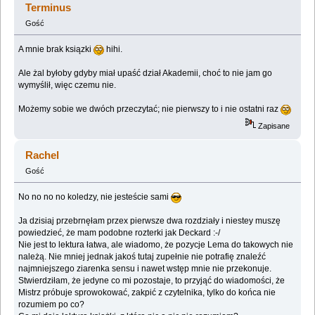
Terminus
Gość
A mnie brak ksiązki
hihi.
Ale żal byłoby gdyby miał upaść dział Akademii, choć to nie jam go
wymyślił, więc czemu nie.
Możemy sobie we dwóch przeczytać; nie pierwszy to i nie ostatni raz
Zapisane
Rachel
Gość
No no no no koledzy, nie jesteście sami
Ja dzisiaj przebrnęłam przex pierwsze dwa rozdziały i niestey muszę
powiedzieć, że mam podobne rozterki jak Deckard :-/
Nie jest to lektura łatwa, ale wiadomo, że pozycje Lema do takowych nie
należą. Nie mniej jednak jakoś tutaj zupełnie nie potrafię znaleźć
najmniejszego ziarenka sensu i nawet wstęp mnie nie przekonuje.
Stwierdziłam, że jedyne co mi pozostaje, to przyjąć do wiadomości, że
Mistrz próbuje sprowokować, zakpić z czytelnika, tylko do końca nie
rozumiem po co?