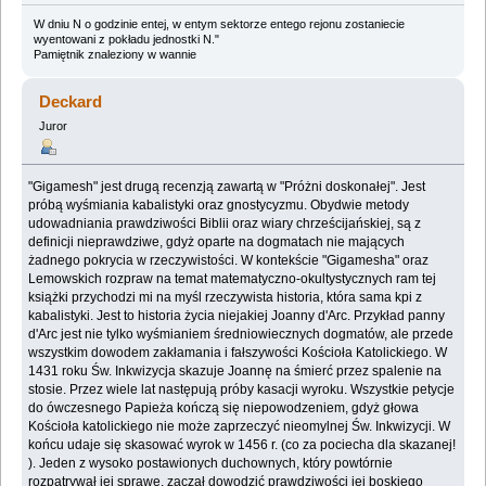
W dniu N o godzinie entej, w entym sektorze entego rejonu zostaniecie
wyentowani z pokładu jednostki N."
Pamiętnik znaleziony w wannie
Deckard
Juror
"Gigamesh" jest drugą recenzją zawartą w "Próżni doskonałej". Jest
próbą wyśmiania kabalistyki oraz gnostycyzmu. Obydwie metody
udowadniania prawdziwości Biblii oraz wiary chrześcijańskiej, są z
definicji nieprawdziwe, gdyż oparte na dogmatach nie mających
żadnego pokrycia w rzeczywistości. W kontekście "Gigamesha" oraz
Lemowskich rozpraw na temat matematyczno-okultystycznych ram tej
książki przychodzi mi na myśl rzeczywista historia, która sama kpi z
kabalistyki. Jest to historia życia niejakiej Joanny d'Arc. Przykład panny
d'Arc jest nie tylko wyśmianiem średniowiecznych dogmatów, ale przede
wszystkim dowodem zakłamania i fałszywości Kościoła Katolickiego. W
1431 roku Św. Inkwizycja skazuje Joannę na śmierć przez spalenie na
stosie. Przez wiele lat następują próby kasacji wyroku. Wszystkie petycje
do ówczesnego Papieża kończą się niepowodzeniem, gdyż głowa
Kościoła katolickiego nie może zaprzeczyć nieomylnej Św. Inkwizycji. W
końcu udaje się skasować wyrok w 1456 r. (co za pociecha dla skazanej!
). Jeden z wysoko postawionych duchownych, który powtórnie
rozpatrywał jej sprawę, zaczął dowodzić prawdziwości jej boskiego