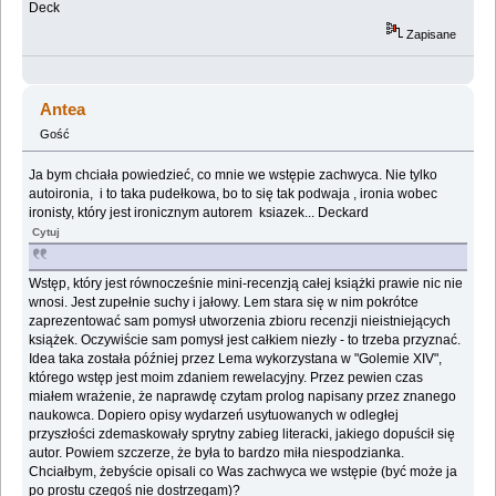
Deck
Zapisane
Antea
Gość
Ja bym chciała powiedzieć, co mnie we wstępie zachwyca. Nie tylko
autoironia, i to taka pudełkowa, bo to się tak podwaja , ironia wobec
ironisty, który jest ironicznym autorem ksiazek... Deckard
Cytuj
Wstęp, który jest równocześnie mini-recenzją całej książki prawie nic nie
wnosi. Jest zupełnie suchy i jałowy. Lem stara się w nim pokrótce
zaprezentować sam pomysł utworzenia zbioru recenzji nieistniejących
książek. Oczywiście sam pomysł jest całkiem niezły - to trzeba przyznać.
Idea taka została później przez Lema wykorzystana w "Golemie XIV",
którego wstęp jest moim zdaniem rewelacyjny. Przez pewien czas
miałem wrażenie, że naprawdę czytam prolog napisany przez znanego
naukowca. Dopiero opisy wydarzeń usytuowanych w odległej
przyszłości zdemaskowały sprytny zabieg literacki, jakiego dopuścił się
autor. Powiem szczerze, że była to bardzo miła niespodzianka.
Chciałbym, żebyście opisali co Was zachwyca we wstępie (być może ja
po prostu czegoś nie dostrzegam)?