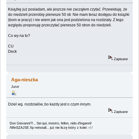
Książkę już posiadam, ale jeszcze nie zacząłem czytać. Przewiduję, że
do niedzieli przerobię pierwsze 50 str. Nie mam teraz dostępu do książki
(bom w pracy) i nie wiem jak ona jest podzielona na rozdziały. Z tego
względu proponuję przeczytać pierwsze 50 stron do niedzieli.
Co wy na to?
CU
Deck
Zapisane
Aga-nieszka
Juror
Dziel wg. rozdziałów, bo każdy jest o czym innym.
Zapisane
Don Giovanni?!... Sei qui, mostro, fellon, nido d'inganni!
/WinSZAJSE Xp reinstall... już nie liczę który z kolei :-/ /