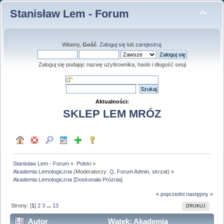
Stanisław Lem - Forum
Witamy,
Gość
.
Zaloguj się
lub
zarejestruj
.
Zaloguj się podając nazwę użytkownika, hasło i długość sesji
Aktualności:
SKLEP LEM MRÓZ
Stanisław Lem - Forum
»
Polski
»
Akademia Lemologiczna
(Moderatorzy:
Q
,
Forum Admin
,
skrzat
) »
Akademia Lemologiczna [Doskonała Próżnia]  
« poprzedni
następny »
Strony: [
1
]
2
3
...
13
DRUKUJ
Autor
Wątek: Akademia