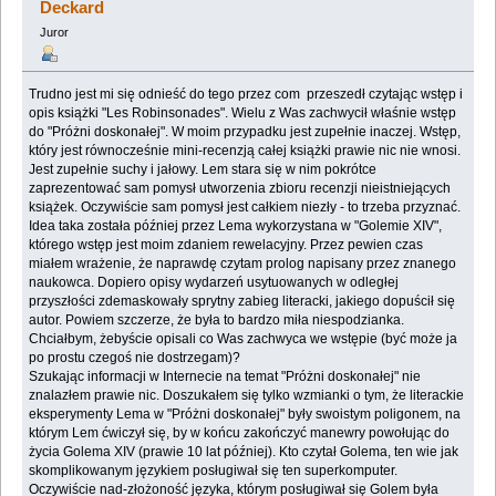
Deckard
Juror
Trudno jest mi się odnieść do tego przez com przeszedł czytając wstęp i
opis książki "Les Robinsonades". Wielu z Was zachwycił właśnie wstęp
do "Próżni doskonałej". W moim przypadku jest zupełnie inaczej. Wstęp,
który jest równocześnie mini-recenzją całej książki prawie nic nie wnosi.
Jest zupełnie suchy i jałowy. Lem stara się w nim pokrótce
zaprezentować sam pomysł utworzenia zbioru recenzji nieistniejących
książek. Oczywiście sam pomysł jest całkiem niezły - to trzeba przyznać.
Idea taka została później przez Lema wykorzystana w "Golemie XIV",
którego wstęp jest moim zdaniem rewelacyjny. Przez pewien czas
miałem wrażenie, że naprawdę czytam prolog napisany przez znanego
naukowca. Dopiero opisy wydarzeń usytuowanych w odległej
przyszłości zdemaskowały sprytny zabieg literacki, jakiego dopuścił się
autor. Powiem szczerze, że była to bardzo miła niespodzianka.
Chciałbym, żebyście opisali co Was zachwyca we wstępie (być może ja
po prostu czegoś nie dostrzegam)?
Szukając informacji w Internecie na temat "Próżni doskonałej" nie
znalazłem prawie nic. Doszukałem się tylko wzmianki o tym, że literackie
eksperymenty Lema w "Próżni doskonałej" były swoistym poligonem, na
którym Lem ćwiczył się, by w końcu zakończyć manewry powołując do
życia Golema XIV (prawie 10 lat później). Kto czytał Golema, ten wie jak
skomplikowanym językiem posługiwał się ten superkomputer.
Oczywiście nad-złożoność języka, którym posługiwał się Golem była