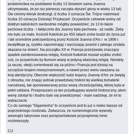
posłannictwa na podstawie liczby 13 (bowiem sama Joanna
utrzymywała, że po raz pierwszy zaczęła słyszeć głosy w wieku 13 lat).
Ów ciemny kleryk dostrzegł, iż liczba 3 oznacza Św. Trójce natomiast
liczba 10 oznacza Dziesięć Przykazań. Oczywiście człowiek wolny od
doktryn katolickich swobodnie mógłby powiedzieć, że 13 to także
pechowa liczba - i faktycznie dla Joanny była pechowa - aż nadto. Żeby
nie było za mało, Kościół Katolicki po 450 latach znów budzi do życia już
i tak sromotnie pokrzywdzoną przez Kościół Joanna d'Arc i w 1906 r.
beatyfikuje ją, szybko zapominając i wyciszając powód z jakiego została
skazana na śmierć. Na początku XX w. Francja przeżywała znaczący
spadek zainteresowania religią. Kościół Katolicki musiał szybko zrobić
coś, co przywróciło by tłumom wiarę w jedyną właściwą religię. Niestety
(a raczej -stety) zorientowali się za późno i Francja jest dzisiaj na
szczęście krajem niewyznaniowym, a nawet przez wielu uważana za
kraj ateistyczny. Obecnie większość ludzi kojarzy Joannę d'Arc ze świętą
z obrazka, nie znając jednak prawdziwej historii tej wielkiej bohaterki
narodowej, tak sponiewieranej przez wiarę chrześcijańską, której była w
pełni oddana. Przepraszam za ten przydługawy wywód historyczny, alem
wenę zdobył to i trudno było się powstrzymać - mam nadzieję, że mi to
wybaczacie.
Co do samego "Gigamesha" to oczywiście jest to już o niebo lepsze od
poprzedniego rozdziału. Zwłaszcza, że numerologiczne wywody
wewnątrz latrynowe oraz pociężarówkowe przynajmniej mnie
rozśmieszyły.
CU