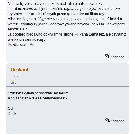
No myślę, że choćby tego, ze to jest taka pigułka - syntezy
literaturoznawstwa i jednocześnie
piguła na przeczyszczenie
dla tzw.
krytyków literackich i róznych przemądrzalców od literatury.
Albo ten fragment:"
Gigamesz
najmniej przypadł mi do gustu. Chodzi o
worek i szydło;czy jednak doprawdy warto zbywac t a k i m i dowcipami
arcydziela?
Ja dopiero niedawno odkryłam tę stronę - i Pana Lema też, ale czytam z
wielką przyjemnością .
Pozdrawiam. An.
Zapisane
Deckard
Juror
Świetnie! Witam serdecznie na forum.
A co sądzisz o "Les Robinsonades"?
CU
Deck
Zapisane