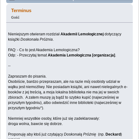
Lemologiczna [Doskonała Próżnia] (Przeczytany
Terminus
428151 razy)
Gość
Nieniejszym otwieram rozdział
Akademii Lemologicznej
dotyczący
książki
Doskonała Próżnia
.
FAQ: - Co to jest Akademia Lemologiczna?
Odp: - Przeczytaj temat
Akademia Lemologiczna [organizacja]
.
--
Zapraszam do pisania.
Osobiście, bardzo przepraszam, ale na razie mój osobisty udział w
wątku jest niemożliwy. Nie posiadam książki, ani nawet nielegalnych e-
booków z jej treścią, a moja lokalna biblioteka nie ma jej w swoich
zbiorach. A zatem muszę ją bądź to szybko kupić (najwcześniej w
przyszłym tygodniu), albo odwiedzić inne biblioteki (najwcześniej w
przyszłym tygodniu*).
Niemniej wszystkie osoby, które już się zadeklarowały:
droga wolna, bawcie się dobrze.
Proponuję aby ktoś już czytający
Doskonałą Próżnię
(np.
Deckard
)