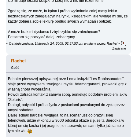
Co mi daje lektura książki, z którą nic a nic nie rozumiem?
Zgodzę się, że może, to kpina i próba wyśmiania całej masy lektur
beznadziejnych zalegającyh na rynku księgarskim, ale wydaje mi się, że
każdy dobiera sobie lekturę podług swoich wymagań i potrzeb.
A może brak mi dystansu i zbyt szybko się zniechęcam?
Postaram się poczytać dalej, zobaczymy.
«
Ostatnia zmiana: Listopada 24, 2005, 02:57:53 pm wysłana przez Rachel
»
Zapisane
Rachel
Gość
Bohater pierwszej opisywanej prze Lema książki "Les Robinsonades"
staje przed wymysłami swojego umysłu, fatamorganami, prowadzi grę z
własną chorą wyobraźnią.
Powoli zatraca kontakt z samym sobą, poniekąd podobny problem jak w
"Solaris".
Dialogi, potyczki i próba życia z postaciami powołanymi do zycia przez
umysł bohatera.
Dalej jednak bardziej wygląda, to na scenariusz do brazylijskiej
telenoweli, gdzie w końcu w 3000 odcinku okaże się, że ta Sierodka w
której on się kocha i jej pragnie, to naprawdę on sam, tylko już samo o
tym nie wie