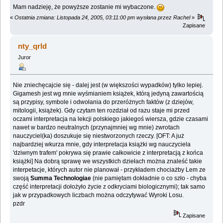
Mam nadzieję, że powyższe zostanie mi wybaczone.
«
Ostatnia zmiana: Listopada 24, 2005, 03:11:00 pm wysłana przez Rachel
»
Zapisane
nty_qrld
Juror
Nie zniechęcajcie się - dalej jest (w większości wypadków) tylko lepiej.
Gigamesh jest wg mnie wyśmianiem książek, którą jedyną zawartością
są przypisy, symbole i odwołania do przeróżnych faktów (z dziejów,
mitologii, książek). Gdy czytam ten rozdział od razu staje mi przed
oczami interpretacja na lekcji polskiego jakiegoś wiersza, gdzie czasami
nawet w bardzo neutralnych (przynajmniej wg mnie) zwrotach
nauczyciel(ka) doszukuje się niestworzonych rzeczy. [OFT: A już
najbardziej wkurza mnie, gdy interpretacja książki wg nauczyciela
'dziwnym trafem' pokrywa się prawie całkowicie z interpretacją z końca
książki] Na dobrą sprawę we wszystkich dziełach można znaleść takie
interpetacje, których autor nie planował - przykładem chociażby Lem ze
swoją
Summa Technologiae
(nie pamiętam dokładnie o co szło - chyba
część interpretacji dołożyło życie z odkryciami biologicznymi); tak samo
jak w przypadkowych liczbach można odczytywać Wyroki Losu.
pzdr
Zapisane