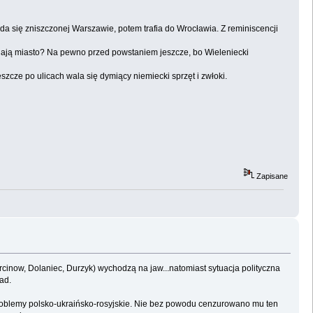
da się zniszczonej Warszawie, potem trafia do Wrocławia. Z reminiscencji
niają miasto? Na pewno przed powstaniem jeszcze, bo Wieleniecki
eszcze po ulicach wala się dymiący niemiecki sprzęt i zwłoki.
Zapisane
arcinow, Dolaniec, Durzyk) wychodzą na jaw...natomiast sytuacja polityczna
ad.
oblemy polsko-ukraińsko-rosyjskie. Nie bez powodu cenzurowano mu ten