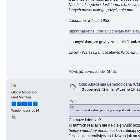
Niech i tak będzie ! Jeśli teoria okaże się
których nawet takiego pożytku nie ma!
Zakopane, w lecie 1938.
http://charliethelibrarian.com/jan-stanisl
...pomyślałam, że gdyby zamienić "komizm"
Lwów - Warszawa...docelowo: Wrocław...
Mówią już powszechnie: Di - da...
Odp: Akademia Lemologiczna [Czas
liv
«
Odpowiedź #2 dnia:
Września 16, 20
Global Moderator
God Member
Cytuj
...natomiast sytuacja polityczna jest całkowicie
Wiadomości: 6614
Co może i dobrze?
W tamtych realiach nie dało się wyjść poz
hełmy i mundury poniemieckie
) zabijają
Jest całkiem realistyczna i dziwna jak na 