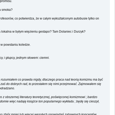
mpromisu.
ia smoka?
 profesorów, co potwierdza, że w całym wykształconym autobusie tylko on
a lokalna w byłym więzieniu gestapo? Tam Dolaniec i Durzyk?
ym w powstaniu koledze.
cy, i głupcy, jednym słowem: ciemni.
ie rozumiałem co prawda nigdy, dlaczego praca nad teorią komizmu ma być
o zaś do dobrych rad, to przestałem się nimi przejmować. Zajmowałem się
 odradzano.
owo z obszernej literatury teoretycznej, poświęconej komizmowi ; bardzo
adomie więc nadaję książce ton popularnego wykładu ; będę się cieszył,
ako zbiór mniej lub więcej wesołych opowiadań zabawnych konceptów.