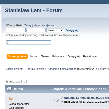
Stanisław Lem - Forum
Witamy,
Gość
.
Zaloguj się
lub
zarejestruj
.
Zaloguj się podając nazwę użytkownika, hasło i długość sesji
Strona główna
Pomoc
Szukaj
Kalendarz
Zaloguj się
Rejestracja
Stanisław Lem - Forum
»
Polski
»
Akademia Lemologiczna
(Moderatorzy:
Q
,
Forum A
Strony: [
1
]
2
3
...
8
Autor
Wątek: Akademia Lemologiczna [C
Akademia Lemologiczna [Czas nieu
liv
«
dnia:
Września 13, 2021, 10:24:02 pm
Global Moderator
God Member