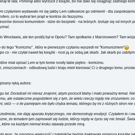
nął te lata. Pominął albo wyrzucił z książki, bo nie dało się osiągnąć żadnego ko
ym czytaniem wydawało mi się jakby Lem całkowicie go odmienił - dla zaspokojen
ozofem, co to wybrał ten prąd w kontrze do faszyzmu.
fesorów donosi komunistom - idzie do bezpieki - na leśnych. Izoluje się od innych
zyznać.
do Wrocławia, ale ten postój był w Opolu? Tam spotkanie z Marcinowem? Tam wizj
ko do tego "Komizmu" , który w pierwszym czytaniu wyszedł mi "Komunizmem"
o co - nie czytał nawet tej książki - nosi ją ze sobą jak skarb. Jak skarb po zabit
które miał opisać Lem w tym tomie nosiły takie piętno - komizmu.
, zniszczeniach - odbudową ludzi i kraju mieli kierować Ci z drugiego tomu:
prosta
 pisany ręką autora:
 lat. Doradzali mi nieraz znajomi, abym porzucił błahy i mało poważny temat. N
zmu, ale ostatecznie pogodziłem się z tym, że wielu rzeczy nigdy nie zrozumiem; c
; otóż — o ile pamiętam nie było chyba tematu, którego by mi z różnych stron nie
 przedmiotu, nie daję aparatu krytycznego, nie demonstruję erudycji. Czytałem to i 
ne, że tematem tym zajmowali się ludzie, którzy nigdy w życiu się nie śmiali. Świ
ci, które na każdym niemal kroku stawały przede mną.
do tego, że ogromna większość czytelników będzie traktowała niniejszą książkę j