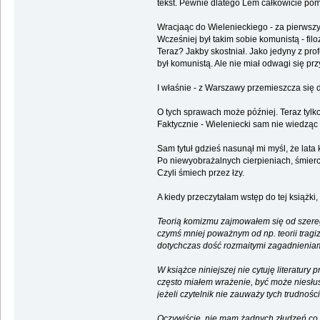
tekst. Pewnie dlatego Lem całkowicie pomi
Wracjaąc do Wielenieckiego - za pierwsz
Wcześniej był takim sobie komunistą - fil
Teraz? Jakby skostniał. Jako jedyny z pro
był komunistą. Ale nie miał odwagi się pr
I właśnie - z Warszawy przemieszcza się 
O tych sprawach może później. Teraz tyl
Faktycznie - Wieleniecki sam nie wiedząc p
Sam tytuł gdzieś nasunął mi myśl, że lata 
Po niewyobrażalnych cierpieniach, śmierci
Czyli śmiech przez łzy.
A kiedy przeczytałam wstęp do tej książki,
Teorią komizmu zajmowałem się od szeregu
czymś mniej poważnym od np. teorii tragi
dotychczas dość rozmaitymi zagadnieniami
W książce niniejszej nie cytuję literatury
często miałem wrażenie, być może niesłusz
jeżeli czytelnik nie zauważy tych trudnoś
Oczywiście, nie mam żadnych złudzeń co 