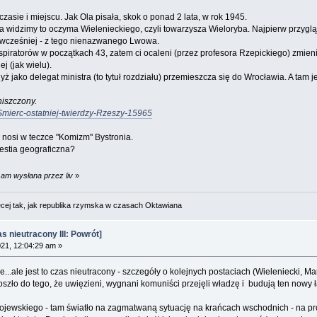
sie i miejscu. Jak Ola pisała, skok o ponad 2 lata, w rok 1945.
a widzimy to oczyma Wielenieckiego, czyli towarzysza Wieloryba. Najpierw przyglą
ż wcześniej - z tego nienazwanego Lwowa.
spiratorów w początkach 43, zatem ci ocaleni (przez profesora Rzepickiego) zmie
j (jak wielu).
ż jako delegat ministra (to tytuł rozdziału) przemieszcza się do Wrocławia. A tam j
niszczony.
Smierc-ostatniej-twierdzy-Rzeszy-15965
nosi w teczce "Komizm" Bystronia.
estia geograficzna?
 am wysłana przez liv
»
cej tak, jak republika rzymska w czasach Oktawiana
 nieutracony III: Powrót]
21, 12:04:29 am »
e...ale jest to czas nieutracony - szczegóły o kolejnych postaciach (Wieleniecki, M
doszło do tego, że uwięzieni, wygnani komuniści przejęli władzę i budują ten nowy ł
jewskiego - tam światło na zagmatwaną sytuację na krańcach wschodnich - na pr