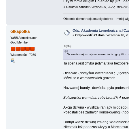
Czy w tomie drugim Dolaniec był już Jo
«
Ostatnia zmiana: Sierpnia 09, 2022, 10:15:46
Obecnie demokracja ma się dobrze – mniej wię
Odp: Akademia Lemologiczna [Czas
olkapolka
«
Odpowiedź #3 dnia:
Września 18, 20
YaBB Administrator
God Member
Cytuj
W sumie najostrzejsza scena, to ta, gdy źli z
Wiadomości: 7250
Ta scena jest chyba jedyną taką bezpośred
Dzieciak - pomyślał Wieleniecki (...) tys
Mówił to o warszawskich gruzach.
Nazwanej bandy...dowódca pyta profesor
Bolszewika wam dali, żeby bronił?! A prze
Akcja dziwna - wystrzał raniący młodego ja
Pozostali bez żadnych konsekwencji (noo..
I odtąd widzę dziwną zmianę Wielenieckiego
Niesmak też podczas wizyty u Marcinowa -