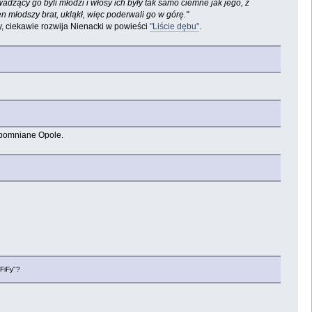
owadzący go byli młodzi i włosy ich były tak samo ciemne jak jego, z
 młodszy brat, ukląkł, więc poderwali go w górę."
y, ciekawie rozwija Nienacki w powieści
"Liście dębu"
.
wspomniane Opole.
"FiFy"?