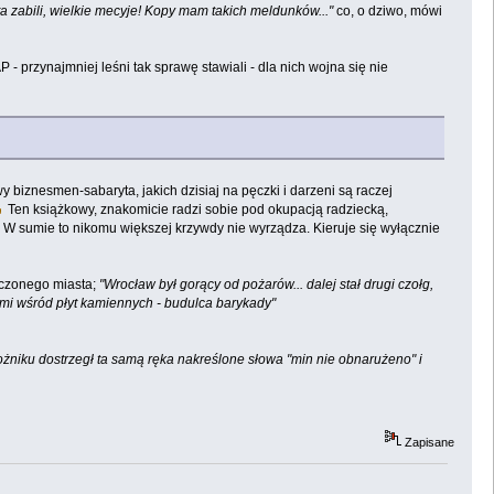
ta zabili, wielkie mecyje! Kopy mam takich meldunków..."
co, o dziwo, mówi
 przynajmniej leśni tak sprawę stawiali - dla nich wojna się nie
biznesmen-sabaryta, jakich dzisiaj na pęczki i darzeni są raczej
Ten książkowy, znakomicie radzi sobie pod okupacją radziecką,
. W sumie to nikomu większej krzywdy nie wyrządza. Kieruje się wyłącznie
szczonego miasta;
"Wrocław był gorący od pożarów... dalej stał drugi czołg,
tami wśród płyt kamiennych - budulca barykady"
rożniku dostrzegł ta samą ręka nakreślone słowa "min nie obnarużeno" i
Zapisane