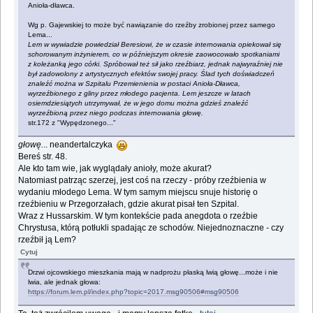
Anioła-dławca.
Wg p. Gajewskiej to może być nawiązanie do rzeźby zrobionej przez samego
Lema...
Lem w wywiadzie powiedział Beresiowi, że w czasie internowania opiekował się
schorowanym inżynierem, co w późniejszym okresie zaowocowało spotkaniami
z koleżanką jego córki. Spróbował też sił jako rzeźbiarz, jednak najwyraźniej nie
był zadowolony z artystycznych efektów swojej pracy. Ślad tych doświadczeń
znaleźć można w Szpitalu Przemienienia w postaci Anioła-Dławca,
wyrzeźbionego z gliny przez młodego pacjenta. Lem jeszcze w latach
osiemdziesiątych utrzymywał, że w jego domu można gdzieś znaleźć
wyrzeźbioną przez niego podczas internowania głowę.
str.172 z "Wypędzonego..."
głowę.
.. neandertalczyka
Bereś str. 48.
Ale kto tam wie, jak wyglądały anioły, może akurat?
Natomiast patrząc szerzej, jest coś na rzeczy - próby rzeźbienia w
wydaniu młodego Lema. W tym samym miejscu snuje historię o
rzeźbieniu w Przegorzałach, gdzie akurat pisał ten Szpital.
Wraz z Hussarskim. W tym kontekście pada anegdota o rzeźbie
Chrystusa, którą potłukli spadając ze schodów. Niejednoznaczne - czy
rzeźbił ją Lem?
Cytuj
Drzwi ojcowskiego mieszkania mają w nadprożu płaską lwią głowę...może i nie
lwia, ale jednak głowa:
https://forum.lem.pl/index.php?topic=2017.msg90506#msg90506