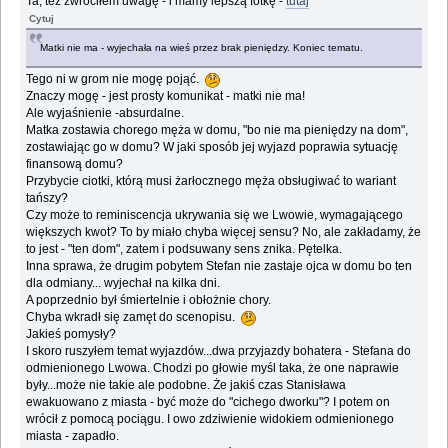
Ta, też zwróciłem uwagę - i mamy lepszą fotkę -
tutaj
Cytuj
Matki nie ma - wyjechała na wieś przez brak pieniędzy. Koniec tematu.
Tego ni w grom nie mogę pojąć.
Znaczy mogę - jest prosty komunikat - matki nie ma!
Ale wyjaśnienie -absurdalne.
Matka zostawia chorego męża w domu, "bo nie ma pieniędzy na dom",
zostawiając go w domu? W jaki sposób jej wyjazd poprawia sytuację
finansową domu?
Przybycie ciotki, którą musi żarłocznego męża obsługiwać to wariant
tańszy?
Czy może to reminiscencja ukrywania się we Lwowie, wymagającego
większych kwot? To by miało chyba więcej sensu? No, ale zakładamy, że
to jest - "ten dom", zatem i podsuwany sens znika. Pętelka.
Inna sprawa, że drugim pobytem Stefan nie zastaje ojca w domu bo ten
dla odmiany... wyjechał na kilka dni.
A poprzednio był śmiertelnie i obłożnie chory.
Chyba wkradł się zamęt do scenopisu.
Jakieś pomysły?
I skoro ruszyłem temat wyjazdów...dwa przyjazdy bohatera - Stefana do
odmienionego Lwowa. Chodzi po głowie myśl taka, że one naprawie
były...może nie takie ale podobne. Że jakiś czas Stanisława
ewakuowano z miasta - być może do "cichego dworku"? I potem on
wrócił z pomocą pociągu. I owo zdziwienie widokiem odmienionego
miasta - zapadło.