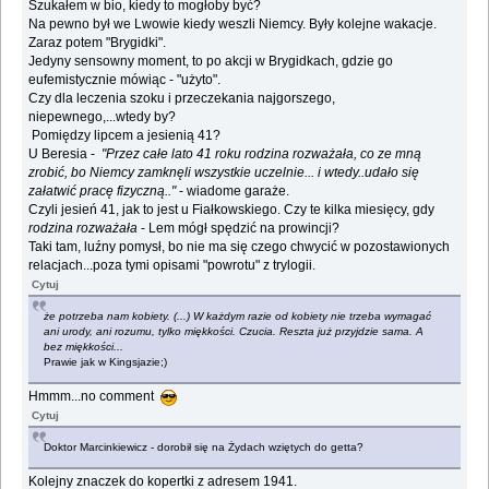
Szukałem w bio, kiedy to mogłoby być?
Na pewno był we Lwowie kiedy weszli Niemcy. Były kolejne wakacje.
Zaraz potem "Brygidki".
Jedyny sensowny moment, to po akcji w Brygidkach, gdzie go
eufemistycznie mówiąc - "użyto".
Czy dla leczenia szoku i przeczekania najgorszego,
niepewnego,...wtedy by?
Pomiędzy lipcem a jesienią 41?
U Beresia -
"Przez całe lato 41 roku rodzina rozważała, co ze mną
zrobić, bo Niemcy zamknęli wszystkie uczelnie... i wtedy..udało się
załatwić pracę fizyczną.."
- wiadome garaże.
Czyli jesień 41, jak to jest u Fiałkowskiego. Czy te kilka miesięcy, gdy
rodzina rozważała
- Lem mógł spędzić na prowincji?
Taki tam, luźny pomysł, bo nie ma się czego chwycić w pozostawionych
relacjach...poza tymi opisami "powrotu" z trylogii.
Cytuj
że potrzeba nam kobiety. (...) W każdym razie od kobiety nie trzeba wymagać
ani urody, ani rozumu, tylko miękkości. Czucia. Reszta już przyjdzie sama. A
bez miękkości...
Prawie jak w Kingsjazie;)
Hmmm...no comment
Cytuj
Doktor Marcinkiewicz - dorobił się na Żydach wziętych do getta?
Kolejny znaczek do kopertki z adresem 1941.