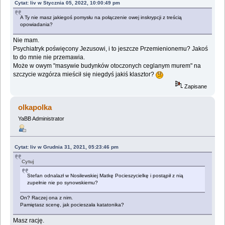
Cytat: liv w Stycznia 05, 2022, 10:00:49 pm
A Ty nie masz jakiegoś pomysłu na połączenie owej inskrypcji z treścią
opowiadania?
Nie mam.
Psychiatryk poświęcony Jezusowi, i to jeszcze Przemienionemu? Jakoś
to do mnie nie przemawia.
Może w owym "masywie budynków otoczonych ceglanym murem" na
szczycie wzgórza mieścił się niegdyś jakiś klasztor?
Zapisane
olkapolka
YaBB Administrator
Cytat: liv w Grudnia 31, 2021, 05:23:46 pm
Cytuj
Stefan odnalazł w Nosilewskiej Matkę Pocieszycielkę i postąpił z nią
zupełnie nie po synowskiemu?
On? Raczej ona z nim.
Pamiętasz scenę, jak pocieszała katatonika?
Masz rację.