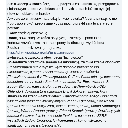
A to (i więcej) w kontekście jednej pacjentki co to lubiła się przeglądać w
stefanowym lustereczku lekarskim. I innych lustrach też, co było jej
głównym objawem choroby.
A wiecie że smartfony mają taką funkcje lusterka? Można patrząc w nie
"robić sobie oko", precyzyjnie - gdyż mocno przybliżają twarz, wedle
potrzeb.
Coraz częściej obserwuję.
Dobra, poważniej. W końcu przybywają Niemcy. I pada ta data
końcowowrześniowa - nie mam pomysłu dlaczego wyróżniona.
Z opisu jednostki wyglądają na tych
https://pl.wikipedia.org/wiki/Einsatzgruppen
Zwłaszcza w zwiazku z obecnością "fachowców"
W literaturze przedmiotu podaje się informację, że dwie trzecie członków
Einsatzgruppen miało wyższe wykształcenie prawnicze lub
ekonomiczne, a jedna trzecia doktoraty. Jeden z dowódców
Einsatzkommando 6 z Einsatzgruppen C, Ernst Biberstein, był pastorem i
teologiem, inny z kolei z Sonderkomamando 7a, Einsatzgruppe B,
Eugen Steimle, nauczycielem, a osądzony w Norymberdze Otto
Ohlendorf, dowódca Einsatzgruppe D, był doktorem prawa, który
studiował na trzech uniwersytetach. Oprócz wspomnianego Ohlendorfa
tytuł doktora posiadali między innymi Franz Six (filozofia), Otto Rasch
(prawo i ekonomia polityczna), Walter Blume (prawo), Martin Sandberger
(prawo), Werner Braune (prawo), Eduard Strauch (prawo). Dowódcy tych
jednostek otrzymali m.in. polecenie likwidacji na terenach ZSRR
wszystkich Żydów, Cyganów, funkcjonariuszy komunistycznych i
azjatyckich „mniej wartościowych”.