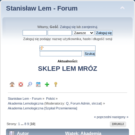
Stanisław Lem - Forum
Witamy,
Gość
.
Zaloguj się
lub
zarejestruj
.
Zaloguj się podając nazwę użytkownika, hasło i długość sesji
Aktualności:
SKLEP LEM MRÓZ
Stanisław Lem - Forum
»
Polski
»
Akademia Lemologiczna
(Moderatorzy:
Q
,
Forum Admin
,
skrzat
) »
Akademia Lemologiczna [Szpital Przemienienia]
« poprzedni
następny »
Strony:
1
...
8
9
[
10
]
DRUKUJ
Autor
Wątek: Akademia