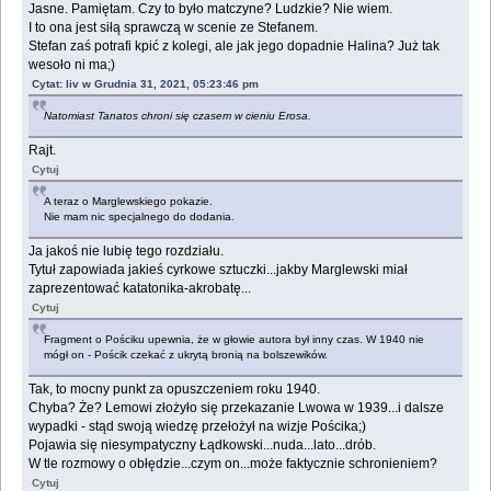
Jasne. Pamiętam. Czy to było matczyne? Ludzkie? Nie wiem.
I to ona jest siłą sprawczą w scenie ze Stefanem.
Stefan zaś potrafi kpić z kolegi, ale jak jego dopadnie Halina? Już tak
wesoło ni ma;)
Cytat: liv w Grudnia 31, 2021, 05:23:46 pm
Natomiast Tanatos chroni się czasem w cieniu Erosa.
Rajt.
Cytuj
A teraz o Marglewskiego pokazie.
Nie mam nic specjalnego do dodania.
Ja jakoś nie lubię tego rozdziału.
Tytuł zapowiada jakieś cyrkowe sztuczki...jakby Marglewski miał
zaprezentować katatonika-akrobatę...
Cytuj
Fragment o Pościku upewnia, że w głowie autora był inny czas. W 1940 nie
mógł on - Pościk czekać z ukrytą bronią na bolszewików.
Tak, to mocny punkt za opuszczeniem roku 1940.
Chyba? Że? Lemowi złożyło się przekazanie Lwowa w 1939...i dalsze
wypadki - stąd swoją wiedzę przełożył na wizje Pościka;)
Pojawia się niesympatyczny Łądkowski...nuda...lato...drób.
W tle rozmowy o obłędzie...czym on...może faktycznie schronieniem?
Cytuj