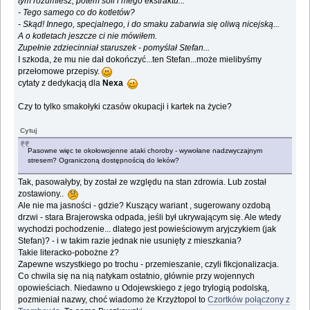
tym rozumiesz, potem soli i mego ekstraktu...
- Tego samego co do kotletów?
- Skąd! Innego, specjalnego, i do smaku zabarwia się oliwą nicejską...
A o kotletach jeszcze ci nie mówiłem.
Zupełnie zdziecinniał staruszek - pomyślał Stefan...
I szkoda, że mu nie dał dokończyć...ten Stefan...może mielibyśmy
przełomowe przepisy.
cytaty z dedykacją dla
Nexa
Czy to tylko smakołyki czasów okupacji i kartek na życie?
Cytuj
Pasowne więc te okołowojenne ataki choroby - wywołane nadzwyczajnym
stresem? Ograniczoną dostępnością do leków?
Tak, pasowałyby, by został ze względu na stan zdrowia. Lub został
zostawiony..
Ale nie ma jasności - gdzie? Kuszący wariant , sugerowany ozdobą
drzwi - stara Brajerowska odpada, jeśli był ukrywającym się. Ale wtedy
wychodzi pochodzenie... dlatego jest powieściowym aryjczykiem (jak
Stefan)? - i w takim razie jednak nie usunięty z mieszkania?
Takie literacko-pobożne ż?
Zapewne wszystkiego po trochu - przemieszanie, czyli fikcjonalizacja.
Co chwila się na nią natykam ostatnio, głównie przy wojennych
opowieściach. Niedawno u Odojewskiego z jego trylogią podolską,
pozmieniał nazwy, choć wiadomo że Krzyżtopol to
Czortków połączony z