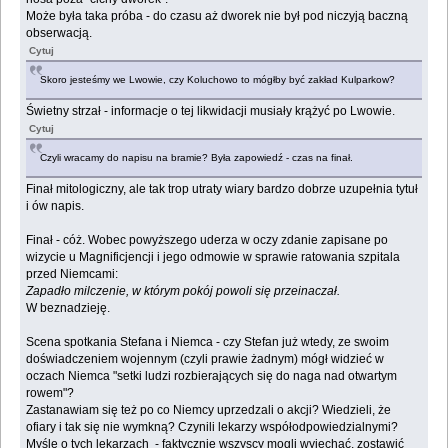
Może była taka próba - do czasu aż dworek nie był pod niczyją baczną
obserwacją.
Cytuj
Skoro jesteśmy we Lwowie, czy Koluchowo to mógłby być zakład Kulparkow?
Świetny strzał - informacje o tej likwidacji musiały krążyć po Lwowie.
Cytuj
Czyli wracamy do napisu na bramie? Była zapowiedź - czas na finał.
Finał mitologiczny, ale tak trop utraty wiary bardzo dobrze uzupełnia tytuł
i ów napis.
Finał - cóż. Wobec powyższego uderza w oczy zdanie zapisane po
wizycie u Magnificjencji i jego odmowie w sprawie ratowania szpitala
przed Niemcami:
Zapadło milczenie, w którym pokój powoli się przeinaczał.
W beznadzieję.
Scena spotkania Stefana i Niemca - czy Stefan już wtedy, ze swoim
doświadczeniem wojennym (czyli prawie żadnym) mógł widzieć w
oczach Niemca "setki ludzi rozbierających się do naga nad otwartym
rowem"?
Zastanawiam się też po co Niemcy uprzedzali o akcji? Wiedzieli, że
ofiary i tak się nie wymkną? Czynili lekarzy współodpowiedzialnymi?
Myślę o tych lekarzach - faktycznie wszyscy mogli wyjechać, zostawić