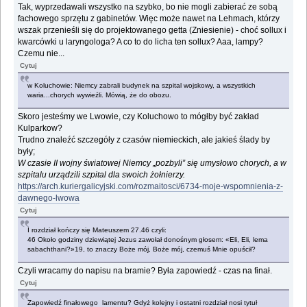
Tak, wyprzedawali wszystko na szybko, bo nie mogli zabierać ze sobą
fachowego sprzętu z gabinetów. Więc może nawet na Lehmach, którzy
wszak przenieśli się do projektowanego getta (Zniesienie) - choć sollux i
kwarcówki u laryngologa? A co to do licha ten sollux? Aaa, lampy?
Czemu nie...
Cytuj
w Koluchowie: Niemcy zabrali budynek na szpital wojskowy, a wszystkich
waria...chorych wywieźli. Mówią, że do obozu.
Skoro jesteśmy we Lwowie, czy Koluchowo to mógłby być zakład
Kulparkow?
Trudno znaleźć szczegóły z czasów niemieckich, ale jakieś ślady by
były;
W czasie II wojny światowej Niemcy „pozbyli” się umysłowo chorych, a w
szpitalu urządzili szpital dla swoich żołnierzy.
https://arch.kuriergalicyjski.com/rozmaitosci/6734-moje-wspomnienia-z-
dawnego-lwowa
Cytuj
I rozdział kończy się Mateuszem 27.46 czyli:
46 Około godziny dziewiątej Jezus zawołał donośnym głosem: «Eli, Eli, lema
sabachthani?»19, to znaczy Boże mój, Boże mój, czemuś Mnie opuścił?
Czyli wracamy do napisu na bramie? Była zapowiedź - czas na finał.
Cytuj
Zapowiedź finałowego lamentu? Gdyż kolejny i ostatni rozdział nosi tytuł