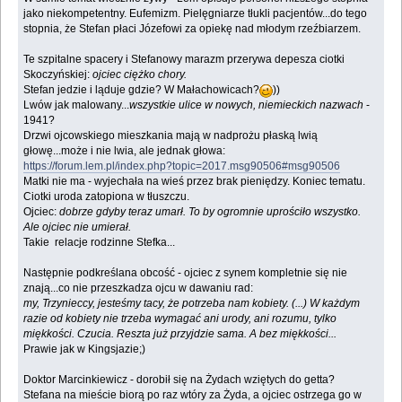
jako niekompetentny. Eufemizm. Pielęgniarze tłukli pacjentów...do tego
stopnia, że Stefan płaci Józefowi za opiekę nad młodym rzeźbiarzem.
Te szpitalne spacery i Stefanowy marazm przerywa depesza ciotki
Skoczyńskiej:
ojciec ciężko chory.
Stefan jedzie i ląduje gdzie? W Małachowicach?
))
Lwów jak malowany...
wszystkie ulice w nowych, niemieckich nazwach
-
1941?
Drzwi ojcowskiego mieszkania mają w nadprożu płaską lwią
głowę...może i nie lwia, ale jednak głowa:
https://forum.lem.pl/index.php?topic=2017.msg90506#msg90506
Matki nie ma - wyjechała na wieś przez brak pieniędzy. Koniec tematu.
Ciotki uroda zatopiona w tłuszczu.
Ojciec:
dobrze gdyby teraz umarł. To by ogromnie uprościło wszystko.
Ale ojciec nie umierał.
Takie relacje rodzinne Stefka...
Następnie podkreślana obcość - ojciec z synem kompletnie się nie
znają...co nie przeszkadza ojcu w dawaniu rad:
my, Trzynieccy, jesteśmy tacy, że potrzeba nam kobiety. (...) W każdym
razie od kobiety nie trzeba wymagać ani urody, ani rozumu, tylko
miękkości. Czucia. Reszta już przyjdzie sama. A bez miękkości...
Prawie jak w Kingsjazie;)
Doktor Marcinkiewicz - dorobił się na Żydach wziętych do getta?
Stefana na mieście biorą po raz wtóry za Żyda, a ojciec ostrzega go w