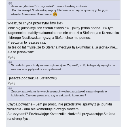
Jeszcze tylko ten "różowy wątek"...coraz bardziej rozbawia.
Bo oto sexapil Nosilewskiej męczy Stefana, a on uporczywie wpycha ją w
objęcia Stanisława. Paradne to
Wiesz, że chyba przeczytaliśmy źle?
Mnie się jakoś myli ten Stefan-Stanisław - jakby jedna osoba...i w tym
fragmencie o nabitym akumulatorze nie chodzi o Stefana, a o Krzeczotka
- którego Nosilewska męczy, a Stefan chce mu pomóc.
Przeczytaj to jeszcze raz.
Ja też od lat myślę, że to Stefana męczyła tą akumulacją...a jednak nie...
Ale to jednak tak:
Cytuj
W dodatku podchody rodem z gimnazjum. Zaprosić, upić, kolega się wymyka, a
ona się w te pędy odda szczęśliwcowi.
I jeszcze podziękuje Stefanowi;)
Cytuj
Znaczy zadziwia mnie w tych scenach wychodząca jakoś szwami opinia o
kobietach. Czy one poważne, czy w założeniu komiczne?
Chyba poważne - Lem po prostu nie przedstawił sprawy z jej punktu
widzenia - ona nie komentuje niczego słowem.
Ale czynami? Pozbawiając Krzeczotka złudzeń i przywracając Stefana
na stronę życia.