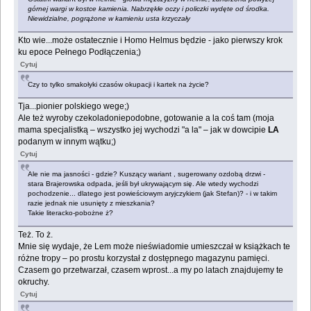
górnej wargi w kostce kamienia. Nabrzękłe oczy i policzki wydęte od środka.
Niewidzialne, pogrążone w kamieniu usta krzyczały
Kto wie...może ostatecznie i Homo Helmus będzie - jako pierwszy krok
ku epoce Pełnego Podłączenia;)
Cytuj
Czy to tylko smakołyki czasów okupacji i kartek na życie?
Tja...pionier polskiego wege;)
Ale też wyroby czekoladoniepodobne, gotowanie a la coś tam (moja
mama specjalistką – wszystko jej wychodzi "a la" – jak w dowcipie
LA
podanym w innym wątku;)
Cytuj
Ale nie ma jasności - gdzie? Kuszący wariant , sugerowany ozdobą drzwi -
stara Brajerowska odpada, jeśli był ukrywającym się. Ale wtedy wychodzi
pochodzenie... dlatego jest powieściowym aryjczykiem (jak Stefan)? - i w takim
razie jednak nie usunięty z mieszkania?
Takie literacko-pobożne ż?
Też. To ż.
Mnie się wydaje, że Lem może nieświadomie umieszczał w książkach te
różne tropy – po prostu korzystał z dostępnego magazynu pamięci.
Czasem go przetwarzał, czasem wprost...a my po latach znajdujemy te
okruchy.
Cytuj