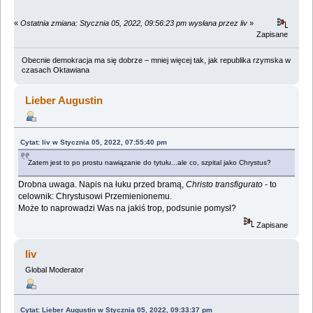
«
Ostatnia zmiana: Stycznia 05, 2022, 09:56:23 pm wysłana przez liv
»
Zapisane
Obecnie demokracja ma się dobrze – mniej więcej tak, jak republika rzymska w
czasach Oktawiana
Lieber Augustin
Cytat: liv w Stycznia 05, 2022, 07:55:40 pm
Zatem jest to po prostu nawiązanie do tytułu...ale co, szpital jako Chrystus?
Drobna uwaga. Napis na łuku przed bramą,
Christo transfigurato
- to
celownik: Chrystusowi Przemienionemu.
Może to naprowadzi Was na jakiś trop, podsunie pomysł?
Zapisane
liv
Global Moderator
Cytat: Lieber Augustin w Stycznia 05, 2022, 09:33:37 pm