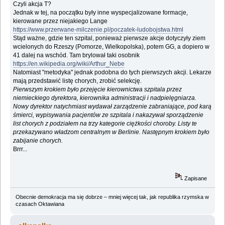
Czyli akcja T?
Jednak w tej, na początku były inne wyspecjalizowane formacje,
kierowane przez niejakiego Lange
https://www.przerwane-milczenie.pl/poczatek-ludobojstwa.html
Stąd ważne, gdzie ten szpital, ponieważ pierwsze akcje dotyczyły ziem
wcielonych do Rzeszy (Pomorze, Wielkopolska), potem GG, a dopiero w
41 dalej na wschód. Tam brylował taki osobnik
https://en.wikipedia.org/wiki/Arthur_Nebe
Natomiast "metodyka" jednak podobna do tych pierwszych akcji. Lekarze
mają przedstawić listę chorych, zrobić selekcję.
Pierwszym krokiem było przejęcie kierownictwa szpitala przez
niemieckiego dyrektora, kierownika administracji i nadpielęgniarza.
Nowy dyrektor natychmiast wydawał zarządzenie zabraniające, pod karą
śmierci, wypisywania pacjentów ze szpitala i nakazywał sporządzenie
list chorych z podziałem na trzy kategorie ciężkości choroby. Listy te
przekazywano władzom centralnym w Berlinie. Następnym krokiem było
zabijanie chorych.
Brrr...
Zapisane
Obecnie demokracja ma się dobrze – mniej więcej tak, jak republika rzymska w
czasach Oktawiana