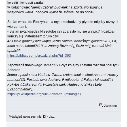
kwestii likwidacji szpitali:
w Koluchowie:
Niemcy zabrali budynek na szpital wojskowy, a
wszystkich waria...chorych wywieźli. Mówią, że do obozu.
Stefan wraca do Bierzyńca - a my przechodzimy płynnie między różnymi
wierzeniami:
- Stefan pyta księdza Niezgłobę czy zdarzyło mu się wątpić? I rozdział
kończy się Mateuszem 27.46 czyli:
46 Około godziny dziewiątej Jezus zawołał donośnym głosem: «Eli, Eli,
lema sabachthani?»19, to znaczy Boże mój, Boże mój, czemuś Mnie
opuścił?
https://biblia.deon.pl/rozdzial.php?id=363
Zapowiedź finałowego lamentu? Gdyż kolejny i ostatni rozdział nosi tytuł
Acheron:
Jedna z pięciu rzek Hadesu. Zwana rzeką smutku, choć Acheron znaczy
„Lament”[1]. Posiada dwa dopływy: Pyriflegeton („Palący jak ogień”) i
Kokytos („Oskarżony”). Pozostałe rzeki Hadesu to Styks i Lete
(„Zapomnienie”).
https://pl.wikipedia.org/wiki/Acheron_(mitologia)
Zapisane
Mówią już powszechnie: Di - da...