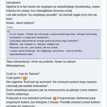
narratorem.
Ogólnie to w tym tomie nie wygląda na owładniętego Nosilewską, nawet
imienia nie używa. Acz niewątpliwie docenia urodę.
Lub taki podryw "na oziębłego ponadto", bo jednak ciągle przy niej się
kręci.
Noale...skoro jedyna?
Cytuj
Co do napisu - Stefan go odczytuje z wyszczerbionego łuku, którego boki tkwią
w krzakach, a napis jest niewyraźny.
Czyli jakby wspomnienie innego przeznaczenia tego budynku?
Właśnie - jak napisał LA - klasztor mógłby być.
Klasztoru nie ma - jest szpital, ale łuk został.
I napis nabrał realnego, nie religijnego znaczenia - czyli ta kronika
zapowiedzianej męki...
Taka interpretacja i mnie się podoba. Nowe na starym.
Wielopiętrowo.
Czyli co - hop do Tatusia?
Czyli gdzie?
)
Ale najpierw
"Kończył się wrzesień. Na zoranych polach kupy nawozu
czerniały jak wielkie kretowiska"
.
Dużo wiejskiego pejzażu jak na mieszczucha za jakiego Lema miałem.
Celnie oddanego.
Prztyczek w nos kobietom próżnym
Przypominała Stefanowi parę
znajomych kobiet, żon kolegów z miasta. Potrafiły siedzieć przed lustrem
od świtu do zmierzchu...