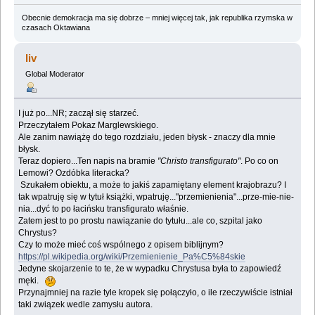
Obecnie demokracja ma się dobrze – mniej więcej tak, jak republika rzymska w
czasach Oktawiana
liv
Global Moderator
I już po...NR; zaczął się starzeć.
Przeczytałem Pokaz Marglewskiego.
Ale zanim nawiążę do tego rozdziału, jeden błysk - znaczy dla mnie
błysk.
Teraz dopiero...Ten napis na bramie
"Christo transfigurato"
. Po co on
Lemowi? Ozdóbka literacka?
Szukałem obiektu, a może to jakiś zapamiętany element krajobrazu? I
tak wpatruję się w tytuł książki, wpatruję..."przemienienia"...prze-mie-nie-
nia...dyć to po łacińsku transfigurato właśnie.
Zatem jest to po prostu nawiązanie do tytułu...ale co, szpital jako
Chrystus?
Czy to może mieć coś wspólnego z opisem biblijnym?
https://pl.wikipedia.org/wiki/Przemienienie_Pa%C5%84skie
Jedyne skojarzenie to te, że w wypadku Chrystusa była to zapowiedź
męki.
Przynajmniej na razie tyle kropek się połączyło, o ile rzeczywiście istniał
taki związek wedle zamysłu autora.