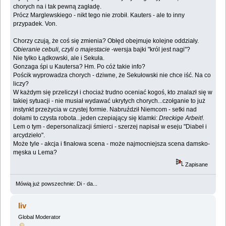
chorych na i tak pewną zagładę.
Prócz Marglewskiego - nikt tego nie zrobił. Kauters - ale to inny
przypadek. Von.
Chorzy czują, że coś się zmienia? Obłęd obejmuje kolejne oddziały.
Obieranie cebuli, czyli o majestacie
-wersja bajki "król jest nagi"?
Nie tylko Łądkowski, ale i Sekuła.
Gonzaga śpi u Kautersa? Hm. Po cóż takie info?
Pościk wyprowadza chorych - dziwne, że Sekułowski nie chce iść. Na co
liczy?
W każdym się przeliczył i chociaż trudno oceniać kogoś, kto znalazł się w
takiej sytuacji - nie musiał wydawać ukrytych chorych...czołganie to już
instynkt przeżycia w czystej formie. Nabruździł Niemcom - setki nad
dołami to czysta robota...jeden czepiający się klamki:
Dreckige Arbeit!.
Lem o tym - depersonalizacji śmierci - szerzej napisał w eseju "Diabeł i
arcydzieło".
Może tyle - akcja i finałowa scena - może najmocniejsza scena damsko-
męska u Lema?
Zapisane
Mówią już powszechnie: Di - da...
liv
Global Moderator