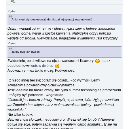
Cytuj
Anioł musi się dostosować do aktualnej sytuacji ewolucyjnej;)
Ostatni wariant był w hełmie -
głowa mężczyzny w hełmie, zanurzona
powyżej górnej wargi w kostce kamienia. Nabrzękłe oczy i policzki
wydęte od środka. Niewidzialne, pogrążone w kamieniu usta krzyczały
Cytuj
Jakby było ich dwóch.
Ewidentnie, bo chwilowo na ojca awansował i Ksawery
- patrz
popołudniowy
wpis w dwójce
A poważniej - też tak to widzę. Podwójność.
I z nieco innej beczki;
cofam się cofam...
- co wymyślił Lem?
A właściwie powieściowy ojciec-wynalazca.
Tosz idealnie na nasze czasy; nie tylko summa technologiae proroctwem
- mógłby być patronem...wegetarian.
"Chlorofil jest bardzo zdrowy. Pomyśl, są drzewa, które żyją po sześćset
lat! Zupełnie bez mięsa, ale z moim ekstraktem kotlety - powiadam ci -
wspaniałe."
Nie tylko kotlety;
Byłbym ci dał słoiczek mego kawioru. Wiesz jak się to robi? Najpierw
gotuje się soję, potem zabarwia się węglem, carbo animalis... ty się na