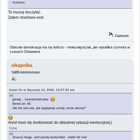
Acheron:
To muszę doczytać.
Zatem chwilowo-end.
Zapisane
Obecnie demokracja ma się dobrze – mniej więcej tak, jak republika rzymska w
czasach Oktawiana
olkapolka
YaBB Administrator
Cytat: liv w Stycznia 14, 2022, 12:07:03 am
głowę.
.. neandertalczyka
Bereś str. 48.
Ale kto tam wie, jak wyglądały anioły, może akurat?
Anioł musi się dostosować do aktualnej sytuacji ewolucyjnej;)
Cytuj
Znaczy mogę - jest prosty komunikat - matki nie ma!