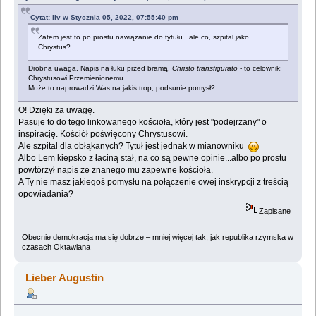
Cytat: liv w Stycznia 05, 2022, 07:55:40 pm
Zatem jest to po prostu nawiązanie do tytułu...ale co, szpital jako
Chrystus?
Drobna uwaga. Napis na łuku przed bramą,
Christo transfigurato
- to celownik:
Chrystusowi Przemienionemu.
Może to naprowadzi Was na jakiś trop, podsunie pomysł?
O! Dzięki za uwagę.
Pasuje to do tego linkowanego kościoła, który jest "podejrzany" o
inspirację. Kościół poświęcony Chrystusowi.
Ale szpital dla obłąkanych? Tytuł jest jednak w mianowniku
Albo Lem kiepsko z łaciną stał, na co są pewne opinie...albo po prostu
powtórzył napis ze znanego mu zapewne kościoła.
A Ty nie masz jakiegoś pomysłu na połączenie owej inskrypcji z treścią
opowiadania?
Zapisane
Obecnie demokracja ma się dobrze – mniej więcej tak, jak republika rzymska w
czasach Oktawiana
Lieber Augustin