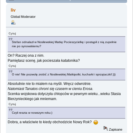
Lemologiczna [Szpital Przemienienia] (Przeczytany
liv
570525 razy)
Global Moderator
Cytuj
Stefan odnalazł w Nosilewskiej Matkę Pocieszycielkę i postąpił z nią zupełnie
nie po synowskiemu?
On? Raczej ona z nim.
Pamiętasz scenę, jak pocieszała katatonika?
Cytuj
O nie! Nie pozwolę zrobić z Nosilewskiej Matkipolki, kucharki i sprzątaczki!:)))
Absolutnie nie to miałem na myśli. Wręcz odwrotnie.
Natomiast Tanatos chroni się czasem w cieniu Erosa.
Scenka wojskowa dotyczyła chłopców w pewnym wieku...wieku Stasia
Bierzynieckiego jak mniemam.
Cytuj
Czyli reszta w nowszym roku;)
Dobra, a właściwie to kiedy obchodzicie Nowy Rok?
Zapisane