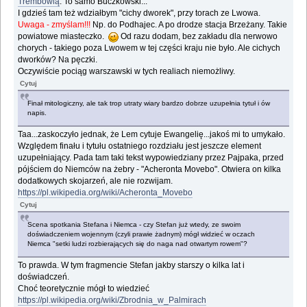
Trembowlą
. To samo Buczkowski...
I gdzieś tam też wdziałbym "cichy dworek", przy torach ze Lwowa.
Uwaga - zmyślam!!!
Np. do Podhajec. A po drodze stacja Brzeżany. Takie
powiatowe miasteczko.
Od razu dodam, bez zakładu dla nerwowo
chorych - takiego poza Lwowem w tej części kraju nie było. Ale cichych
dworków? Na pęczki.
Oczywiście pociąg warszawski w tych realiach niemożliwy.
Cytuj
Finał mitologiczny, ale tak trop utraty wiary bardzo dobrze uzupełnia tytuł i ów
napis.
Taa...zaskoczyło jednak, że Lem cytuje Ewangelię...jakoś mi to umykało.
Względem finału i tytułu ostatniego rozdziału jest jeszcze element
uzupełniający. Pada tam taki tekst wypowiedziany przez Pajpaka, przed
pójściem do Niemców na żebry - "Acheronta Movebo". Otwiera on kilka
dodatkowych skojarzeń, ale nie rozwijam.
https://pl.wikipedia.org/wiki/Acheronta_Movebo
Cytuj
Scena spotkania Stefana i Niemca - czy Stefan już wtedy, ze swoim
doświadczeniem wojennym (czyli prawie żadnym) mógł widzieć w oczach
Niemca "setki ludzi rozbierających się do naga nad otwartym rowem"?
To prawda. W tym fragmencie Stefan jakby starszy o kilka lat i
doświadczeń.
Choć teoretycznie mógł to wiedzieć
https://pl.wikipedia.org/wiki/Zbrodnia_w_Palmirach