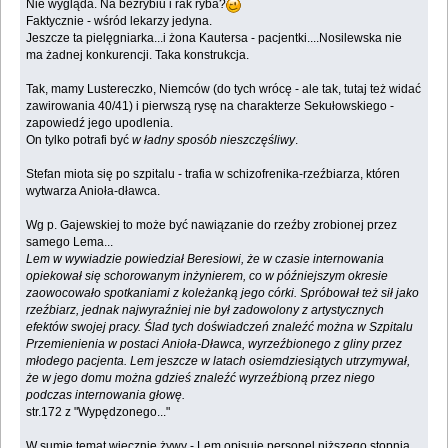
Nie wygląda. Na bezrybiu i rak ryba?
Faktycznie - wśród lekarzy jedyna.
Jeszcze ta pielęgniarka...i żona Kautersa - pacjentki....Nosilewska nie
ma żadnej konkurencji. Taka konstrukcja.
Tak, mamy Lustereczko, Niemców (do tych wrócę - ale tak, tutaj też widać
zawirowania 40/41) i pierwszą rysę na charakterze Sekułowskiego -
zapowiedź jego upodlenia.
On tylko potrafi być
w ładny sposób nieszczęśliwy
.
Stefan miota się po szpitalu - trafia w schizofrenika-rzeźbiarza, któren
wytwarza Anioła-dławca.
Wg p. Gajewskiej to może być nawiązanie do rzeźby zrobionej przez
samego Lema...
Lem w wywiadzie powiedział Beresiowi, że w czasie internowania
opiekował się schorowanym inżynierem, co w późniejszym okresie
zaowocowało spotkaniami z koleżanką jego córki. Spróbował też sił jako
rzeźbiarz, jednak najwyraźniej nie był zadowolony z artystycznych
efektów swojej pracy. Ślad tych doświadczeń znaleźć można w Szpitalu
Przemienienia w postaci Anioła-Dławca, wyrzeźbionego z gliny przez
młodego pacjenta. Lem jeszcze w latach osiemdziesiątych utrzymywał,
że w jego domu można gdzieś znaleźć wyrzeźbioną przez niego
podczas internowania głowę.
str.172 z "Wypędzonego..."
W sumie temat wiecznie żywy - Lem opisuje personel niższego stopnia