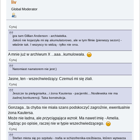
liv
Global Moderator
Cytuj
gra tam Gillian Anderson - archiwistka.
Jakoś nie kojarzyła mi się akumulatorowo, ale w tym filmie (pierwszy sezon) -
właśnie tak. I wszyscy to widzą - tylko nie ona.
A mnie już w archiwum X ...aaa...kumulowała.
Cytuj
Natomiast narratorem nie jest:)
Jasne, ten - wszechwiedzący. Czemuś mi się zlali.
Cytuj
Jeszcze ta pielęgniarka...i żona Kautersa - pacjentki....Nosilewska nie ma
żadnej konkurencji. Taka konstrukcja.
Gonzaga...ta chyba nie miała szans podskoczyć zagroźnie, ewentualnie
żona Kautersa.
Może nie ładna, ale
przyciągająca wzrok
. Ma nawet imię - Amelia.
Sądząc po opisie, raczej nie w typie wszechwiedzącego.
Cytuj
Stefan miota się po szpitalu - trafia w schizofrenika-rzeźbiarza, któren wytwarza