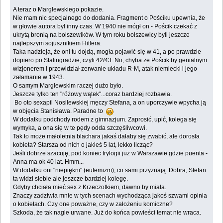
A teraz o Marglewskiego pokazie.
Nie mam nic specjalnego do dodania. Fragment o Pościku upewnia, że
w głowie autora był inny czas. W 1940 nie mógł on - Pościk czekać z
ukrytą bronią na bolszewików. W tym roku bolszewicy byli jeszcze
najlepszym sojusznikiem Hitlera.
Taka nadzieja, że oni tu dojdą, mogła pojawić się w 41, a po prawdzie
dopiero po Stalingradzie, czyli 42/43. No, chyba że Pościk by genialnym
wizjonerem i przewidział zerwanie układu R-M, atak niemiecki i jego
załamanie w 1943.
O samym Marglewskim raczej dużo było.
Jeszcze tylko ten "różowy wątek"...coraz bardziej rozbawia.
Bo oto sexapil Nosilewskiej męczy Stefana, a on uporczywie wpycha ją
w objęcia Stanisława. Paradne to
W dodatku podchody rodem z gimnazjum. Zaprosić, upić, kolega się
wymyka, a ona się w te pędy odda szczęśliwcowi.
Tak to może małoletnia blachara jakaś dałaby się zwabić, ale dorosła
kobieta? Starsza od nich o jakieś 5 lat, lekko licząc?
Jeśli dobrze szacuję, pod koniec trylogii już w Warszawie gdzie puenta -
Anna ma ok 40 lat. Hmm...
W dodatku oni "niepiękni" (eufemizm), co sami przyznają. Dobra, Stefan
ta widzi siebie ale jeszcze bardziej kolegę.
Gdyby chciała mieć sex z Krzeczotkiem, dawno by miała.
Znaczy zadziwia mnie w tych scenach wychodząca jakoś szwami opinia
o kobietach. Czy one poważne, czy w założeniu komiczne?
Szkoda, że tak nagle urwane. Już do końca powieści temat nie wraca.