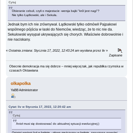
Cytuj
Obieranie cebuli, czyli o majestacie -wersja bajki "król jest nagi"?
Nie tylko Łądkowski, ale i Sekuła.
Jednak bym ich nie zrównywał. Łądkowski tylko odmówił Pajpakowi
wspólnego pójścia w łaski do Niemców, wiedząc, że to nic nie da.
Sekułowski wysypał ukrywających się chorych. Właściwie dobrowolnie i
nie naciskany.
«
Ostatnia zmiana: Stycznia 17, 2022, 12:43:24 am wysłana przez liv
»
Zapisane
Obecnie demokracja ma się dobrze – mniej więcej tak, jak republika rzymska w
czasach Oktawiana
olkapolka
YaBB Administrator
Cytat: liv w Stycznia 17, 2022, 12:20:42 am
Cytuj
Anioł musi się dostosować do aktualnej sytuacji ewolucyjnej;)
Ostatni wariant był w hełmie -
głowa mężczyzny w hełmie, zanurzona powyżej