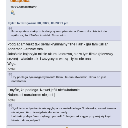
olkapolka
YaBB Administrator
Cytat: liv w Stycznia 08, 2022, 08:23:01 pm
Przeczytałem - faktycznie dotyczy on opisu stanu Krzeczotka. Ale też nie
wyklucza, że i Stefan to widzi. Skoro widzi.
Podglądam teraz taki serial kryminalny "The Fall" - gra tam Gillian
Anderson - archiwistka.
Jakoś nie kojarzyła mi się akumulatorowo, ale w tym filmie (pierwszy
sezon) - właśnie tak. I wszyscy to widzą - tylko nie ona.
Więc:
Cytuj
Czy podlega tym magnetyzmom? Hmm.. trudno stwierdzić, skoro on jest
narratorem.
...myślę, że podlega. Nawet jeśli nieświadomie.
Natomiast narratorem nie jest:)
Cytuj
Ogólnie to w tym tomie nie wygląda na owładniętego Nosilewską, nawet imienia
nie używa. Acz niewątpliwie docenia urodę.
Lub taki podryw "na oziębłego ponadto", bo jednak ciągle przy niej się kręci.
Noale...skoro jedyna?