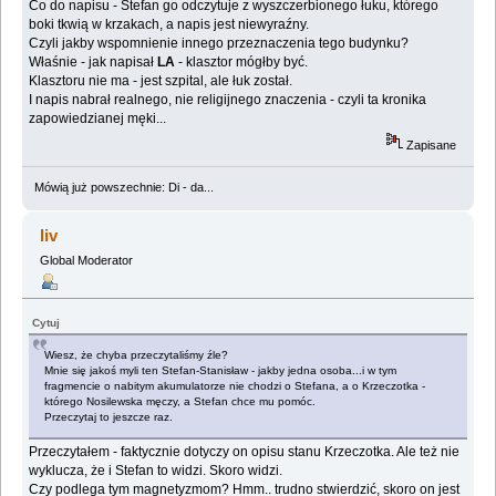
Co do napisu - Stefan go odczytuje z wyszczerbionego łuku, którego
boki tkwią w krzakach, a napis jest niewyraźny.
Czyli jakby wspomnienie innego przeznaczenia tego budynku?
Właśnie - jak napisał
LA
- klasztor mógłby być.
Klasztoru nie ma - jest szpital, ale łuk został.
I napis nabrał realnego, nie religijnego znaczenia - czyli ta kronika
zapowiedzianej męki...
Zapisane
Mówią już powszechnie: Di - da...
liv
Global Moderator
Cytuj
Wiesz, że chyba przeczytaliśmy źle?
Mnie się jakoś myli ten Stefan-Stanisław - jakby jedna osoba...i w tym
fragmencie o nabitym akumulatorze nie chodzi o Stefana, a o Krzeczotka -
którego Nosilewska męczy, a Stefan chce mu pomóc.
Przeczytaj to jeszcze raz.
Przeczytałem - faktycznie dotyczy on opisu stanu Krzeczotka. Ale też nie
wyklucza, że i Stefan to widzi. Skoro widzi.
Czy podlega tym magnetyzmom? Hmm.. trudno stwierdzić, skoro on jest