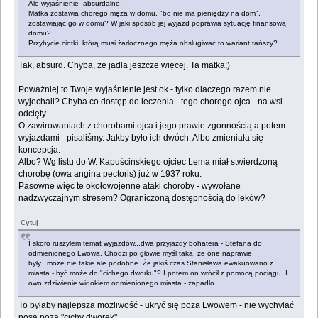
Ale wyjaśnienie -absurdalne.
Matka zostawia chorego męża w domu, "bo nie ma pieniędzy na dom",
zostawiając go w domu? W jaki sposób jej wyjazd poprawia sytuację finansową
domu?
Przybycie ciotki, którą musi żarłocznego męża obsługiwać to wariant tańszy?
Tak, absurd. Chyba, że jadła jeszcze więcej. Ta matka;)
Poważniej to Twoje wyjaśnienie jest ok - tylko dlaczego razem nie
wyjechali? Chyba co dostęp do leczenia - tego chorego ojca - na wsi
odcięty...
O zawirowaniach z chorobami ojca i jego prawie zgonnością a potem
wyjazdami - pisaliśmy. Jakby było ich dwóch. Albo zmieniała się
koncepcja.
Albo? Wg listu do W. Kapuścińskiego ojciec Lema miał stwierdzoną
chorobę (owa angina pectoris) już w 1937 roku.
Pasowne więc te okołowojenne ataki choroby - wywołane
nadzwyczajnym stresem? Ograniczoną dostępnością do leków?
Cytuj
I skoro ruszyłem temat wyjazdów...dwa przyjazdy bohatera - Stefana do
odmienionego Lwowa. Chodzi po głowie myśl taka, że one naprawie
były...może nie takie ale podobne. Że jakiś czas Stanisława ewakuowano z
miasta - być może do "cichego dworku"? I potem on wrócił z pomocą pociągu. I
owo zdziwienie widokiem odmienionego miasta - zapadło.
To byłaby najlepsza możliwość - ukryć się poza Lwowem - nie wychylać
nosa poza "cichy dworek".