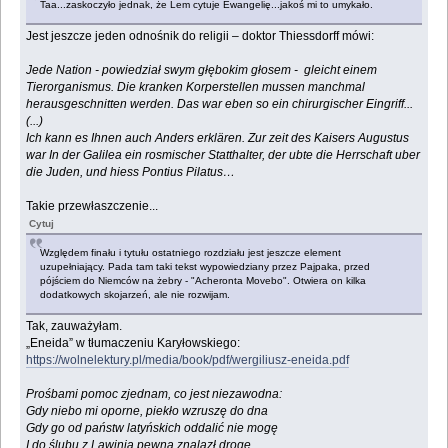
Taa...zaskoczyło jednak, że Lem cytuje Ewangelię...jakoś mi to umykało.
Jest jeszcze jeden odnośnik do religii – doktor Thiessdorff mówi:
Jede Nation - powiedział swym głębokim głosem - gleicht einem
Tierorganismus. Die kranken Korperstellen mussen manchmal
herausgeschnitten werden. Das war eben so ein chirurgischer Eingriff...
(...)
Ich kann es Ihnen auch Anders erklären. Zur zeit des Kaisers Augustus
war In der Galilea ein rosmischer Statthalter, der ubte die Herrschaft uber
die Juden, und hiess Pontius Pilatus…
Takie przewłaszczenie...
Cytuj
Względem finału i tytułu ostatniego rozdziału jest jeszcze element
uzupełniający. Pada tam taki tekst wypowiedziany przez Pajpaka, przed
pójściem do Niemców na żebry - "Acheronta Movebo". Otwiera on kilka
dodatkowych skojarzeń, ale nie rozwijam.
Tak, zauważyłam.
„Eneida” w tłumaczeniu Karyłowskiego:
https://wolnelektury.pl/media/book/pdf/wergiliusz-eneida.pdf
Prośbami pomoc zjednam, co jest niezawodna:
Gdy niebo mi oporne, piekło wzruszę do dna
Gdy go od państw latyńskich oddalić nie mogę
I do ślubu z Lawinią pewną znalazł drogę,