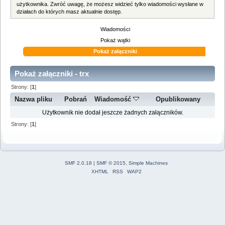
użytkownika. Zwróć uwagę, że możesz widzieć tylko wiadomości wysłane w
działach do których masz aktualnie dostęp.
Wiadomości
Pokaż wątki
Pokaż załączniki
Pokaż załączniki - trx
Strony: [
1
]
Nazwa pliku
Pobrań
Wiadomość
Opublikowany
Użytkownik nie dodał jeszcze żadnych załączników.
Strony: [
1
]
SMF 2.0.18
|
SMF © 2015
,
Simple Machines
XHTML
RSS
WAP2