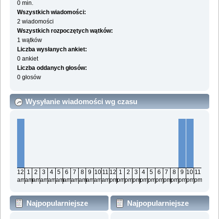
0 min.
Wszystkich wiadomości:
2 wiadomości
Wszystkich rozpoczętych wątków:
1 wątków
Liczba wysłanych ankiet:
0 ankiet
Liczba oddanych głosów:
0 głosów
Wysyłanie wiadomości wg czasu
12
1
2
3
4
5
6
7
8
9
10
11
12
1
2
3
4
5
6
7
8
9
10
11
am
am
am
am
am
am
am
am
am
am
am
am
pm
pm
pm
pm
pm
pm
pm
pm
pm
pm
pm
pm
Najpopularniejsze
Najpopularniejsze
działy wg wiadomości
działy wg aktywności