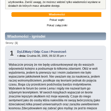
użytkownika. Zwróć uwagę, że możesz widzieć tylko wiadomości wysłane w
działach do których masz aktualnie dostęp.
Wiadomości
Pokaż wątki
Pokaż załączniki
Wiadomości - ignisdei
Strony: [
1
]
1
DyLEMaty
/
Odp: Czas i Przestrzeń
«
dnia:
Grudnia 06, 2005, 09:32:35 pm »
Wybaczcie proszę że nie będę ustosunkowywał się do waszych
odpowiedzi kolejno a podsumuje to kilkoma zdaniami. Otóż w woli
wyjaśnienia, jestem tu pierwszy raz i moim zadaniem nie było
wypaczanie jakikolwiek teorii. Nie uważam się za naukowca, jestem
raczej wolnomyślicielem, posiłkuje się teoriami jednak do pojęcia
czasu, Boga czy przestrzeni podchodzę bardzo instynktownie.
Wybrałem te forum bo cenie Lema i nigdy nie nazwał bym go
sztywnym teoretykiem. W swoich książkach wypaczał on teorie
znacznie lepszym skutkiem niż moje wywody. Czuje do niego
sentyment jako do osoby która nakreśliła mi swoją twórczością (jako
dzieciakowi) kilka prawd uniwersalnych oraz zaraziła uwielbieniem
kosmosu Zdecydowałem się zabrać głos myśląc że jest to miejsce