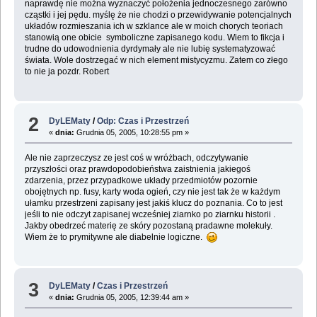
naprawdę nie można wyznaczyć położenia jednoczesnego zarówno
cząstki i jej pędu. myślę że nie chodzi o przewidywanie potencjalnych
układów rozmieszania ich w szklance ale w moich chorych teoriach
stanowią one obicie symboliczne zapisanego kodu. Wiem to fikcja i
trudne do udowodnienia dyrdymały ale nie lubię systematyzować
świata. Wole dostrzegać w nich element mistycyzmu. Zatem co złego
to nie ja pozdr. Robert
2
DyLEMaty
/
Odp: Czas i Przestrzeń
«
dnia:
Grudnia 05, 2005, 10:28:55 pm »
Ale nie zaprzeczysz ze jest coś w wróżbach, odczytywanie
przyszłości oraz prawdopodobieństwa zaistnienia jakiegoś
zdarzenia, przez przypadkowe układy przedmiotów pozornie
obojętnych np. fusy, karty woda ogień, czy nie jest tak że w każdym
ułamku przestrzeni zapisany jest jakiś klucz do poznania. Co to jest
jeśli to nie odczyt zapisanej wcześniej ziarnko po ziarnku historii .
Jakby obedrzeć materię ze skóry pozostaną pradawne molekuły.
Wiem że to prymitywne ale diabelnie logiczne.
3
DyLEMaty
/
Czas i Przestrzeń
«
dnia:
Grudnia 05, 2005, 12:39:44 am »