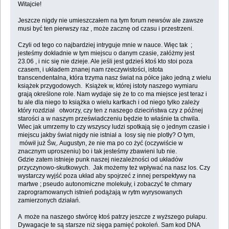
Witajcie!
Jeszcze nigdy nie umieszczałem na tym forum newsów ale zawsze
musi być ten pierwszy raz , może zacznę od czasu i przestrzeni.
Czyli od tego co najbardziej intryguje mnie w nauce. Więc tak ;
jesteśmy dokładnie w tym miejscu o danym czasie, załóżmy jest
23.06 , i nic się nie dzieje. Ale jeśli jest gdzieś ktoś kto stoi poza
czasem, i układem znanej nam rzeczywistości, istota
transcendentalna, która trzyma nasz świat na półce jako jedną z wielu
książek przygodowych. Książek w, której istoty naszego wymiaru
grają określone role. Nam wydaje się że to co ma miejsce jest teraz i
tu ale dla niego to książka o wielu kartkach i od niego tylko zależy
który rozdział otworzy, czy ten z naszego dzieciństwa czy z późnej
starości a w naszym przeświadczeniu będzie to właśnie ta chwila.
Wiec jak umrzemy to czy wszyscy ludzi spotkają się o jednym czasie i
miejscu jakby świat nigdy nie istniał a losy się nie plotły? O tym,
mówił już Św,. Augustyn, że nie ma po co żyć (oczywiście w
znacznym uproszeniu) bo i tak jesteśmy zbawieni lub nie.
Gdzie zatem istnieje punk naszej niezależności od układów
przyczynowo-skutkowych. Jak możemy też wpływać na nasz los. Czy
wystarczy wyjść poza układ aby spojrzeć z innej perspektywy na
martwe ; pseudo autonomiczne molekuły, i zobaczyć te chmary
zaprogramowanych istnień podążają w rytm wyrysowanych
zamierzonych działań.
A może na naszego stwórcę ktoś patrzy jeszcze z wyższego pułapu.
Dywagacje te są starsze niż sięga pamięć pokoleń. Sam kod DNA