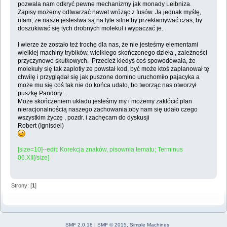
pozwala nam odkryć pewne mechanizmy jak monady Leibniza.
Zapisy możemy odtwarzać nawet wróżąc z fusów. Ja jednak myślę,
ufam, że nasze jestestwa są na tyle silne by przekłamywać czas, by
doszukiwać się tych drobnych molekuł i wypaczać je.
I wierze że zostało też trochę dla nas, że nie jesteśmy elementami
wielkiej machiny trybików, wielkiego skończonego dzieła , zależności
przyczynowo skutkowych. Przecież kiedyś coś spowodowała, że
molekuły się tak zaplotły ze powstał kod, być może ktoś zaplanował tę
chwilę i przyglądał się jak puszone domino uruchomiło pajacyka a
może mu się coś tak nie do końca udało, bo tworząc nas otworzył
puszkę Pandory .
Może skończeniem układu jesteśmy my i możemy zakłócić plan
nieracjonalnością naszego zachowania;oby nam się udało czego
wszystkim życzę , pozdr. i zachęcam do dyskusji
Robert (Ignisdei)
[size=10]--edit: Korekcja znaków, pisownia tematu; Terminus
06.XII[/size]
Strony: [
1
]
SMF 2.0.18
|
SMF © 2015
,
Simple Machines