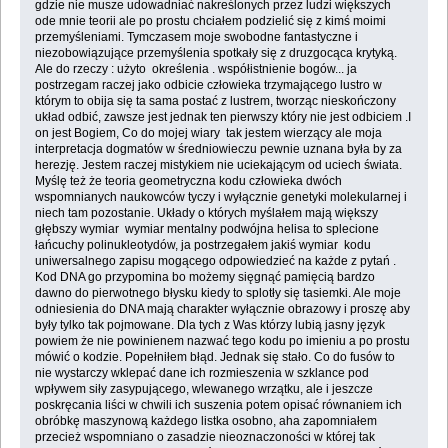
gdzie nie musze udowadniać nakreślonych przez ludzi większych
ode mnie teorii ale po prostu chciałem podzielić się z kimś moimi
przemyśleniami. Tymczasem moje swobodne fantastyczne i
niezobowiązujące przemyślenia spotkały się z druzgocąca krytyką.
Ale do rzeczy : użyto określenia . współistnienie bogów... ja
postrzegam raczej jako odbicie człowieka trzymającego lustro w
którym to obija się ta sama postać z lustrem, tworząc nieskończony
układ odbić, zawsze jest jednak ten pierwszy który nie jest odbiciem .I
on jest Bogiem, Co do mojej wiary tak jestem wierzący ale moja
interpretacja dogmatów w średniowieczu pewnie uznana była by za
herezję. Jestem raczej mistykiem nie uciekającym od uciech świata.
Myślę też że teoria geometryczna kodu człowieka dwóch
wspomnianych naukowców tyczy i wyłącznie genetyki molekularnej i
niech tam pozostanie. Układy o których myślałem mają większy
głębszy wymiar wymiar mentalny podwójna helisa to splecione
łańcuchy polinukleotydów, ja postrzegałem jakiś wymiar kodu
uniwersalnego zapisu mogącego odpowiedzieć na każde z pytań .
Kod DNA go przypomina bo możemy sięgnąć pamięcią bardzo
dawno do pierwotnego błysku kiedy to splotły się tasiemki. Ale moje
odniesienia do DNA mają charakter wyłącznie obrazowy i proszę aby
były tylko tak pojmowane. Dla tych z Was którzy lubią jasny język
powiem że nie powinienem nazwać tego kodu po imieniu a po prostu
mówić o kodzie. Popełniłem błąd. Jednak się stało. Co do fusów to
nie wystarczy wklepać dane ich rozmieszenia w szklance pod
wpływem siły zasypującego, wlewanego wrzątku, ale i jeszcze
poskręcania liści w chwili ich suszenia potem opisać równaniem ich
obróbkę maszynową każdego listka osobno, aha zapomniałem
przecież wspomniano o zasadzie nieoznaczoności w której tak