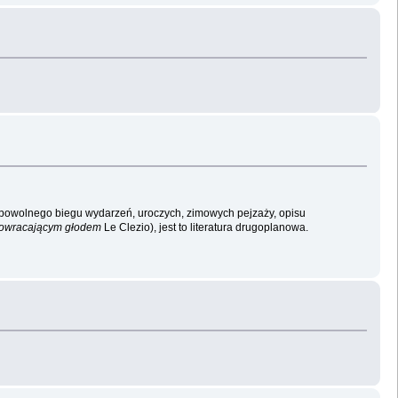
ji powolnego biegu wydarzeń, uroczych, zimowych pejzaży, opisu
owracającym głodem
Le Clezio), jest to literatura drugoplanowa.