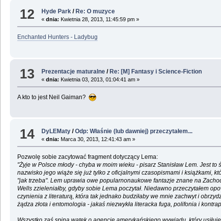
12
Hyde Park
/
Re: O muzyce
«
dnia:
Kwietnia 28, 2013, 11:45:59 pm »
Enchanted Hunters - Ladybug
13
Prezentacje maturalne
/
Re: [M] Fantasy i Science-Fiction
«
dnia:
Kwietnia 03, 2013, 01:04:41 am »
A kto to jest Neil Gaiman?
14
DyLEMaty
/
Odp: Właśnie (lub dawniej) przeczytałem...
«
dnia:
Marca 30, 2013, 12:41:43 am »
Pozwolę sobie zacytować fragment dotyczący Lema:
"Żyje w Polsce młody - chyba w moim wieku - pisarz Stanisław Lem. Jest to
nazwisko jego wiąże się już tylko z oficjalnymi czasopismami i książkami,
"jak trzeba". Lem uprawia owe popularnonaukowe fantazje znane na Zachodzie 
Wells zzieleniałby, gdyby sobie Lema poczytał. Niedawno przeczytałem opo
czynienia z literaturą, która tak jednako budziłaby we mnie zachwyt i obrzyd
żądza złota i entomologia - jakaś niezwykła literacka fuga, polifonia i kon
Wszystko zaś spina wątek o agencie amerykańskiego wywiadu, który usiłuje