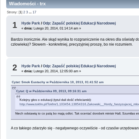
Wiadomości - trx
Strony: [
1
]
2
3
...
17
1
Hyde Park
/
Odp: Zapaść polskiej Edukacji Narodowej
«
dnia:
Lutego 20, 2014, 01:14:14 am »
Bardzo ironicznie. Ale skąd wynika to rozgraniczenie na okres dla oświaty 
człowieka)? Słowem - konkretniej, precyzyjniej proszę, bo nie rozumiem.
2
Hyde Park
/
Odp: Zapaść polskiej Edukacji Narodowej
«
dnia:
Lutego 20, 2014, 12:05:00 am »
Cytat: Smok Eustachy w Października 10, 2013, 01:41:52 am
Cytat: Q w Października 09, 2013, 09:16:31 am
Kolejny głos o edukacji (tytuł dali dość efekciarski):
http://www.tokfm.pl/Tokfm/1,103454,13854316,Zakowski__Hordy_faszyzujacej_mlod
Niech odstawią to co palą bo mają odlot. Tak oceniać dorobek ministr Hall, Szumilas e
A co takiego zdarzyło się - negatywnego oczywiście - od czasów urzędowania 