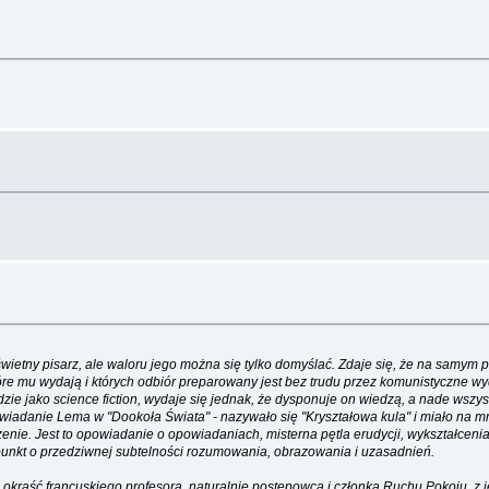
 świetny pisarz, ale waloru jego można się tylko domyślać. Zdaje się, że na sam
 które mu wydają i których odbiór preparowany jest bez trudu przez komunistyczne
jako science fiction, wydaje się jednak, że dysponuje on wiedzą, a nade wszystko 
wiadanie Lema w "Dookoła Świata" - nazywało się "Kryształowa kula" i miało na 
zenie. Jest to opowiadanie o opowiadaniach, misterna pętla erudycji, wykształcenia, 
trapunkt o przedziwnej subtelności rozumowania, obrazowania i uzasadnień.
 okraść francuskiego profesora, naturalnie postępowca i członka Ruchu Pokoju, z 