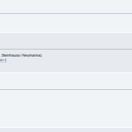
n. Steinhausa i Neumanna).
ab=1