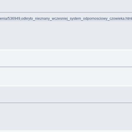
oniesienia/536949,odkryto_nieznany_wczesniej_system_odpornosciowy_czowieka.htm