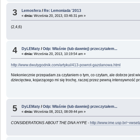
3
Lemosfera
/
Re: Lemoniada '2013
«
dnia:
Września 20, 2013, 03:46:31 pm »
(2,4,6)
4
DyLEMaty
/
Odp: Właśnie (lub dawniej) przeczytałem...
«
dnia:
Września 20, 2013, 10:19:54 am »
http://www.dwutygodnik.com/artykul/413-powrot-gazdanowa.html
Niekoniecznie przepadam za czytaniem o tym, co czytam, ale dobrze jest wie
dziecięctwa
, kojarzącego mi się trochę, raczej przez pewną intensywność p
5
DyLEMaty
/
Odp: Właśnie (lub dawniej) przeczytałem...
«
dnia:
Września 08, 2013, 08:09:44 pm »
CONSIDERATIONS ABOUT THE DNA HYPE
-
http://www.ime.usp.br/~vwse