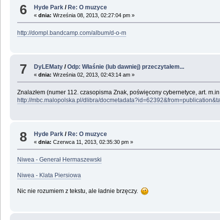
6
Hyde Park
/
Re: O muzyce
«
dnia:
Września 08, 2013, 02:27:04 pm »
http://dompl.bandcamp.com/album/d-o-m
7
DyLEMaty
/
Odp: Właśnie (lub dawniej) przeczytałem...
«
dnia:
Września 02, 2013, 02:43:14 am »
Znalazłem (numer 112. czasopisma Znak, poświęcony cybernetyce, art. m.i
http://mbc.malopolska.pl/dlibra/docmetadata?id=62392&from=publication&t
8
Hyde Park
/
Re: O muzyce
«
dnia:
Czerwca 11, 2013, 02:35:30 pm »
Niwea - Generał Hermaszewski
Niwea - Klata Piersiowa
Nic nie rozumiem z tekstu, ale ładnie brzęczy.