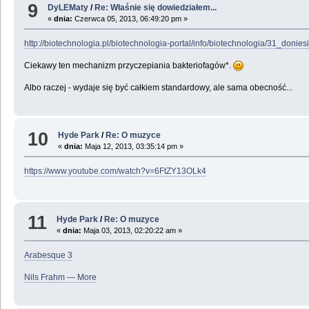
9
DyLEMaty
/
Re: Właśnie się dowiedziałem...
«
dnia:
Czerwca 05, 2013, 06:49:20 pm »
http://biotechnologia.pl/biotechnologia-portal/info/biotechnologia/31_d
Ciekawy ten mechanizm przyczepiania bakteriofagów*.
Albo raczej - wydaje się być całkiem standardowy, ale sama obecność...
10
Hyde Park
/
Re: O muzyce
«
dnia:
Maja 12, 2013, 03:35:14 pm »
https://www.youtube.com/watch?v=6FtZY13OLk4
11
Hyde Park
/
Re: O muzyce
«
dnia:
Maja 03, 2013, 02:20:22 am »
Arabesque 3
Nils Frahm — More