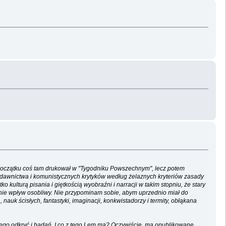
ym początku coś tam drukował w "Tygodniku Powszechnym", lecz potem
 wydawnictwa i komunistycznych krytyków według żelaznych kryteriów zasady
kulturą pisania i giętkością wyobraźni i narracji w takim stopniu, że stary
mnie wpływ osobliwy. Nie przypominam sobie, abym uprzednio miał do
nauk ścisłych, fantastyki, imaginacji, konkwistadorzy i termity, obłąkana
jego odkryć i badań. I co z tego Lem ma? Oczywiście, ma opublikowane