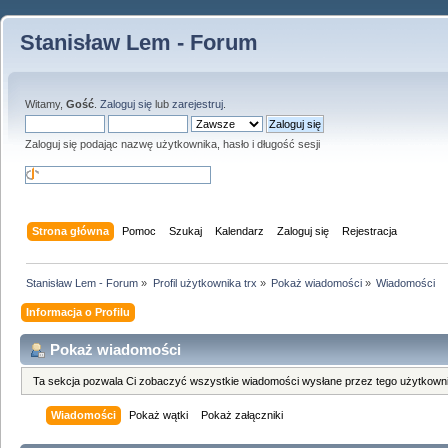
Stanisław Lem - Forum
Witamy,
Gość
.
Zaloguj się
lub
zarejestruj
.
Zaloguj się podając nazwę użytkownika, hasło i długość sesji
Strona główna
Pomoc
Szukaj
Kalendarz
Zaloguj się
Rejestracja
Stanisław Lem - Forum
»
Profil użytkownika trx
»
Pokaż wiadomości
»
Wiadomości
Informacja o Profilu
Pokaż wiadomości
Ta sekcja pozwala Ci zobaczyć wszystkie wiadomości wysłane przez tego użytkowni
Wiadomości
Pokaż wątki
Pokaż załączniki