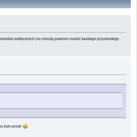
entymentów politycznych (co zresztą powinno nudzić każdego przyzwoitego
ku bym prosił.