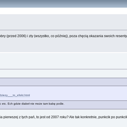
dobry (przed 2006) i zły (wszystko, co później), poza chęcią okazania swoich res
ziezy___to_efekt.html
tc etc. Ech gdzie diabeł nie może tam babę pośle.
pierwszej z tych pań, to jest od 2007 roku? Ale tak konkretnie, punkcik po punkci