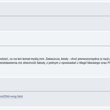
dzieć, co na ten temat myślą inni. Zwłaszcza, kiedy - choć pierwszorzędna (z rac
rzedstawienia niż zbieżność fabuły, z jednym z opowiadań z
Magii
Maraiego oraz
P
tzer/DNA-eng.html