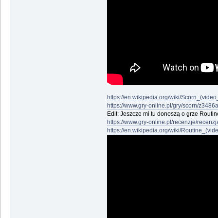
https://en.wikipedia.org/wiki/Scorn_(vide
https://www.gry-online.pl/gry/scorn/z3486
Edit: Jeszcze mi tu donoszą o grze Routin
https://www.gry-online.pl/recenzje/recenz
https://en.wikipedia.org/wiki/Routine_(vi