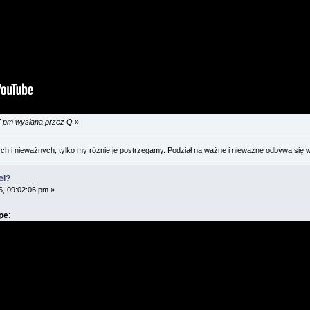
07 pm wysłana przez Q
»
 i nieważnych, tylko my różnie je postrzegamy. Podział na ważne i nieważne odbywa się 
ei?
, 09:02:06 pm »
ope
: