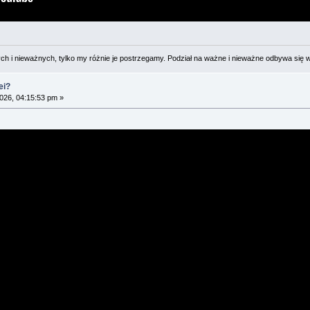
 i nieważnych, tylko my różnie je postrzegamy. Podział na ważne i nieważne odbywa się 
ei?
026, 04:15:53 pm »