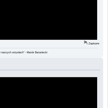
Zapisane
w naszych umysłach" - Marek Baraniecki