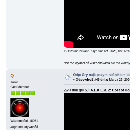
«
Ostatnia zmiana: Stycznia 09, 2026, 06:50:
"Wśród wydarzeń wszechświata nie ma ważnych
Odp: Gry najlepszym nośnikiem id
Q
«
Odpowiedź #46 dnia:
Marca 26, 2026
Juror
God Member
Zwiastun gry
S.T.A.L.K.E.R. 2: Cost of H
Wiadomości: 18051
Jego Induktywność