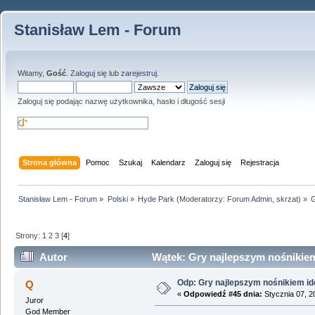
Stanisław Lem - Forum
Witamy,
Gość
.
Zaloguj się
lub
zarejestruj
.
Zaloguj się podając nazwę użytkownika, hasło i długość sesji
Strona główna
Pomoc
Szukaj
Kalendarz
Zaloguj się
Rejestracja
Stanisław Lem - Forum
»
Polski
»
Hyde Park
(Moderatorzy:
Forum Admin
,
skrzat
) »
G
Strony:
1
2
3
[
4
]
Autor
Wątek: Gry najlepszym nośnikiem
Odp: Gry najlepszym nośnikiem id
Q
«
Odpowiedź #45 dnia:
Stycznia 07, 2
Juror
God Member