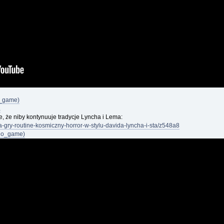
o_game)
a
e, że niby kontynuuje tradycje Lyncha i Lema:
ja-gry-routine-kosmiczny-horror-w-stylu-davida-lyncha-i-sta/z548a8
deo_game)