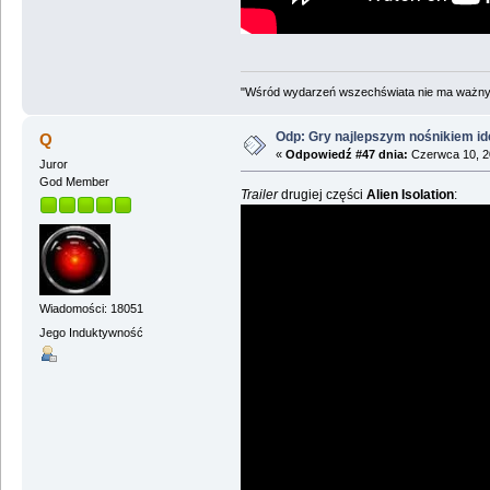
"Wśród wydarzeń wszechświata nie ma ważnych
Odp: Gry najlepszym nośnikiem id
Q
«
Odpowiedź #47 dnia:
Czerwca 10, 2
Juror
God Member
Trailer
drugiej części
Alien Isolation
:
Wiadomości: 18051
Jego Induktywność