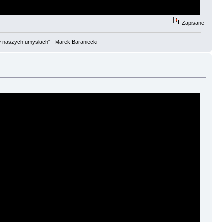
Zapisane
w naszych umysłach" - Marek Baraniecki