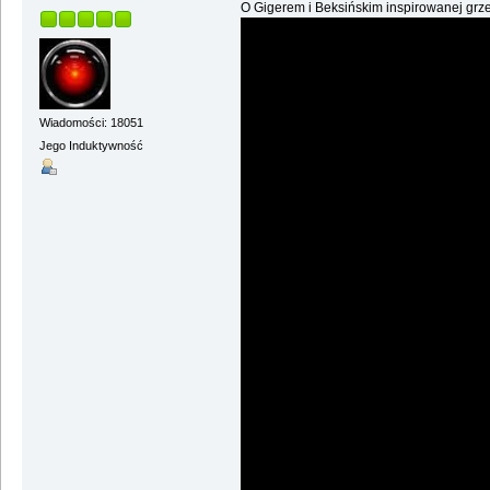
O Gigerem i Beksińskim inspirowanej grze
Wiadomości: 18051
Jego Induktywność