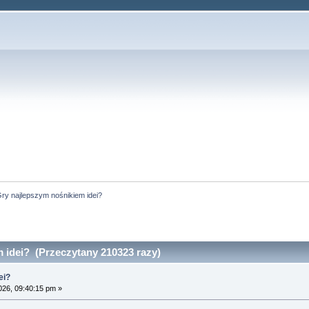
ry najlepszym nośnikiem idei?
 idei? (Przeczytany 210323 razy)
ei?
026, 09:40:15 pm »