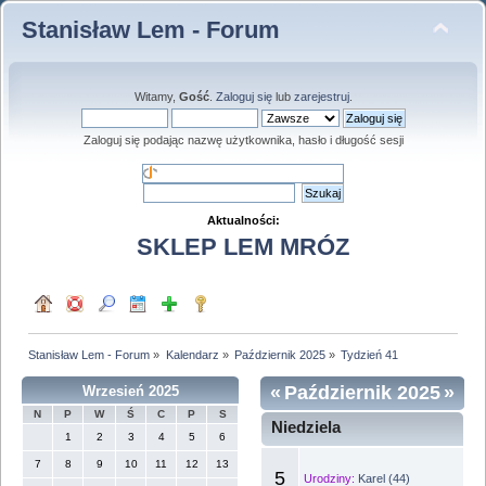
Stanisław Lem - Forum
Witamy,
Gość
.
Zaloguj się
lub
zarejestruj
.
Zaloguj się podając nazwę użytkownika, hasło i długość sesji
Aktualności:
SKLEP LEM MRÓZ
Stanisław Lem - Forum
»
Kalendarz
»
Październik 2025
»
Tydzień 41
«
Październik 2025
»
Wrzesień 2025
N
P
W
Ś
C
P
S
- Tydzień 41
Niedziela
1
2
3
4
5
6
7
8
9
10
11
12
13
5
Urodziny:
Karel (44)