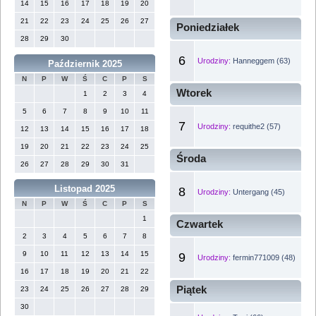
14
15
16
17
18
19
20
21
22
23
24
25
26
27
Poniedziałek
28
29
30
6
Urodziny:
Hanneggem (63)
Październik 2025
N
P
W
Ś
C
P
S
Wtorek
1
2
3
4
5
6
7
8
9
10
11
7
Urodziny:
requithe2 (57)
12
13
14
15
16
17
18
19
20
21
22
23
24
25
Środa
26
27
28
29
30
31
Listopad 2025
8
Urodziny:
Untergang (45)
N
P
W
Ś
C
P
S
1
Czwartek
2
3
4
5
6
7
8
9
10
11
12
13
14
15
9
Urodziny:
fermin771009 (48)
16
17
18
19
20
21
22
Piątek
23
24
25
26
27
28
29
30