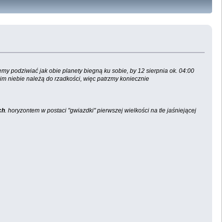
y podziwiać jak obie planety biegną ku sobie, by 12 sierpnia ok. 04:00
skim niebie należą do rzadkości, więc patrzmy koniecznie
ch
. horyzontem w postaci "gwiazdki" pierwszej wielkości na tle jaśniejącej