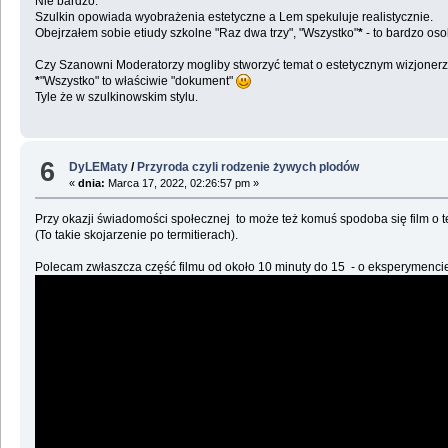
Nie bardzo.
Szulkin opowiada wyobrażenia estetyczne a Lem spekuluje realistycznie.
Obejrzałem sobie etiudy szkolne "Raz dwa trzy", "Wszystko"
*
- to bardzo oso
Czy Szanowni Moderatorzy mogliby stworzyć temat o estetycznym wizjonerze 
*
"Wszystko" to właściwie "dokument"
Tyle że w szulkinowskim stylu.
6
DyLEMaty
/
Przyroda czyli rodzenie żywych plodów
«
dnia:
Marca 17, 2022, 02:26:57 pm »
Przy okazji świadomości społecznej to może też komuś spodoba się film o t
(To takie skojarzenie po termitierach).
Polecam zwłaszcza część filmu od około 10 minuty do 15 - o eksperymencie