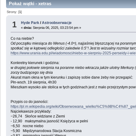
Pokaż wątki - xetras
Strony: [
1
]
1
Hyde Park
/
Astroobserwacje
«
dnia:
Sierpnia 06, 2025, 03:23:54 pm »
Co na niebie?
Od początku miesiąca do Wenus (-4.0ᵐ), najjaśniej błyszczącej na porannym
spotkać się w kątowej odległości zaledwie 0.5°! Jest to wizualny rozmiar ta
https://www.urania.edu.pl/wiadomosci/niebo-w-sierpniu-2025-perseidy-i-wie
Konkretny kierunek i godzina:
w drugiej połowie sierpnia na poranne niebo wkracza jakże ulotny Merkury 
zorzy budzącego się dnia
Akurat mam okna w tym kierunku i zapiszę sobie dane żeby nie przegapić:
Płn-wsch. 19 sierpnia, 4h30
Mieszkam wysoko ale stolica w tych godzinach jest z mało przejrzystym pow
Przypis co do jasności:
https://pl.m.wikipedia.org/wiki/Obserwowana_wielko%C5%9B%C4%87_gw
Najciekawsze przykłady:
−26,74 Słońce widziane z Ziemi
- 12,90 maksymalna jasność Księżyca w pełni
−6,50 nocne niebo
−5,90 Międzynarodowa Stacja Kosmiczna
−3,82 minimalna jasność Wenus