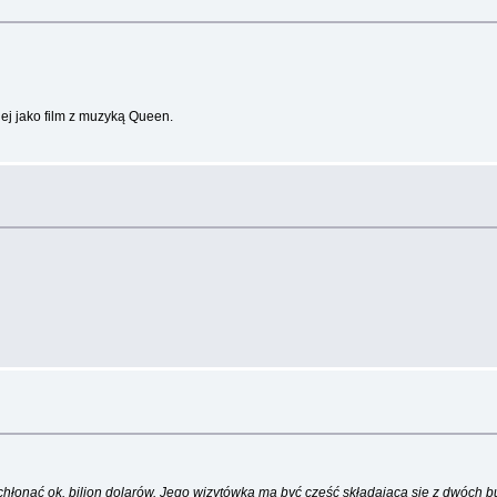
ej jako film z muzyką Queen.
hłonąć ok. bilion dolarów. Jego wizytówką ma być część składająca się z dwóch 