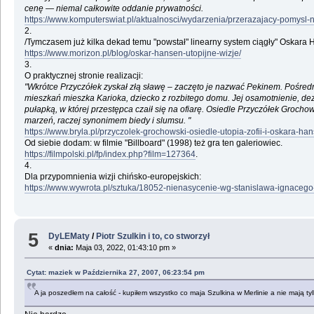
cenę — niemal całkowite oddanie prywatności.
https://www.komputerswiat.pl/aktualnosci/wydarzenia/przerazajacy-pom
2.
/Tymczasem już kilka dekad temu "powstał" linearny system ciągły" Oskara 
https://www.morizon.pl/blog/oskar-hansen-utopijne-wizje/
3.
O praktycznej stronie realizacji:
"Wkrótce Przyczółek zyskał złą sławę – zaczęto je nazwać Pekinem. Pośredn
mieszkań mieszka Karioka, dziecko z rozbitego domu. Jej osamotnienie, dezin
pułapką, w której przestępca czaił się na ofiarę. Osiedle Przyczółek Grochow
marzeń, raczej synonimem biedy i slumsu. "
https://www.bryla.pl/przyczolek-grochowski-osiedle-utopia-zofii-i-oskara-
Od siebie dodam: w filmie "Billboard" (1998) też gra ten galeriowiec.
https://filmpolski.pl/fp/index.php?film=127364
.
4.
Dla przypomnienia wizji chińsko-europejskich:
https://www.wywrota.pl/sztuka/18052-nienasycenie-wg-stanislawa-ignacego-
5
DyLEMaty
/
Piotr Szulkin i to, co stworzył
«
dnia:
Maja 03, 2022, 01:43:10 pm »
Cytat: maziek w Października 27, 2007, 06:23:54 pm
A ja poszedłem na całość - kupiłem wszystko co maja Szulkina w Merlinie a nie mają tyl