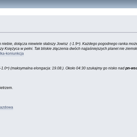
 niebie, dołącza niewiele słabszy Jowisz (-1.9ᵐ). Każdego pogodnego ranka możem
rczy Księżyca w pełni. Tak bliskie złączenia dwóch najjaśniejszych planet nie ziem
lka-koniunkcja
(-1.0ᵐ) (maksymalna elongacja: 19.08.). Około 04:30 szukajmy go nisko nad
pn-ws
ietrzem.
iazdowa