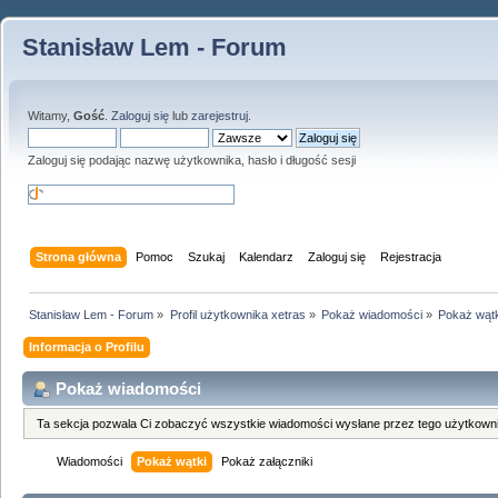
Stanisław Lem - Forum
Witamy,
Gość
.
Zaloguj się
lub
zarejestruj
.
Zaloguj się podając nazwę użytkownika, hasło i długość sesji
Strona główna
Pomoc
Szukaj
Kalendarz
Zaloguj się
Rejestracja
Stanisław Lem - Forum
»
Profil użytkownika xetras
»
Pokaż wiadomości
»
Pokaż wątk
Informacja o Profilu
Pokaż wiadomości
Ta sekcja pozwala Ci zobaczyć wszystkie wiadomości wysłane przez tego użytkowni
Wiadomości
Pokaż wątki
Pokaż załączniki