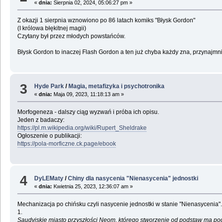
«
dnia:
Sierpnia 02, 2024, 05:06:27 pm »
Z okazji 1 sierpnia wznowiono po 86 latach komiks "Błysk Gordon"
(I królowa błękitnej magii)
Czytany był przez młodych powstańców.
Błysk Gordon to inaczej Flash Gordon a ten już chyba każdy zna, przynajmni
3
Hyde Park
/
Magia, metafizyka i psychotronika
«
dnia:
Maja 09, 2023, 11:18:13 am »
Morfogeneza - dalszy ciąg wyzwań i próba ich opisu.
Jeden z badaczy:
https://pl.m.wikipedia.org/wiki/Rupert_Sheldrake
Ogłoszenie o publikacji:
https://pola-morficzne.ck.page/ebook
4
DyLEMaty
/
Chiny dla nasycenia "Nienasycenia" jednostki
«
dnia:
Kwietnia 25, 2023, 12:36:07 am »
Mechanizacja po chińsku czyli nasycenie jednostki w stanie "Nienasycenia".
1.
Saudyjskie miasto przyszłości Neom, którego stworzenie od podstaw ma poc