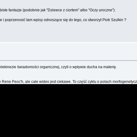
biste fantazje (podobnie jak "Dziewce z ciortem" albo "Oczy uroczne").
i poprzenosić tam wpisy odnoszące się do tego, co stworzył Piotr Szulkin ?
elekinezie świadomości organicznej, czyli o wpływie ducha na materię.
 Rene Peoc'h, ale całe wideo jest ciekawe. To część cyklu o polach morfogenetyc