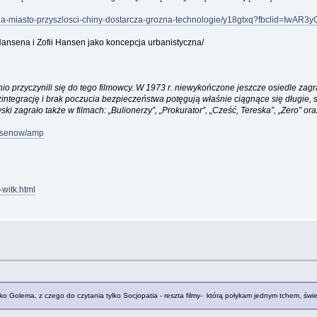
ysl-na-miasto-przyszlosci-chiny-dostarcza-grozna-technologie/y18gtxq?fbclid
Hansena i Zofii Hansen jako koncepcja urbanistyczna/
io przyczynili się do tego filmowcy. W 1973 r. niewykończone jeszcze osiedle zagr
tegrację i brak poczucia bezpieczeństwa potęgują właśnie ciągnące się długie, szar
ski zagrało także w filmach: „Bulionerzy”, „Prokurator”, „Cześć, Tereska”, „Zero” or
hansenow/amp
witk.html
ko Golema, z czego do czytania tylko Socjopatia - reszta filmy- którą połykam jednym tchem, świet