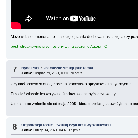
Może w fazie embrionalnej i dziecięcej ta siła duchowa nasila się, a czy pozo
post retroaktywnie przeniesiony tu, na życzenie Autora - Q
7
Hyde Park
/
Chemiczne smugi jako temat
«
dnia:
Sierpnia 29, 2021, 09:16:20 am »
Czy ktoś sprawdza obojętność na środowisko oprysków klimatycznych ?
Przecież właśnie ich wpływ na środowisko ma być odczuwalny.
U nas niebo zmieniło się od maja 2005 - którą to zmianę zauważyłem po paru
8
Organizacja forum
/
Szukaj czyli brak wyszukiwarki
«
dnia:
Lutego 14, 2021, 04:45:12 pm »