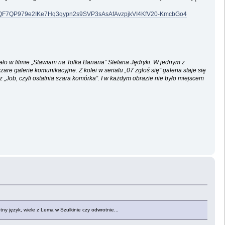
=IwAR3yQF7QP979e2IKe7Hq3qypn2s9SVP3sAsAfAvzpjkVI4KfV20-KmcbGo4
ało w filmie „Stawiam na Tolka Banana” Stefana Jędryki. W jednym z
e galerie komunikacyjne. Z kolei w serialu „07 zgłoś się” galeria staje się
az „Job, czyli ostatnia szara komórka”. I w każdym obrazie nie było miejscem
ny język, wiele z Lema w Szulkinie czy odwrotnie...