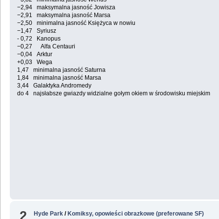
−2,94 maksymalna jasność Jowisza
−2,91 maksymalna jasność Marsa
−2,50 minimalna jasność Księżyca w nowiu
−1,47 Syriusz
- 0,72 Kanopus
−0,27 Alfa Centauri
−0,04 Arktur
+0,03 Wega
1,47 minimalna jasność Saturna
1,84 minimalna jasność Marsa
3,44 Galaktyka Andromedy
do 4 najsłabsze gwiazdy widzialne gołym okiem w środowisku miejskim
2
Hyde Park
/
Komiksy, opowieści obrazkowe (preferowane SF)