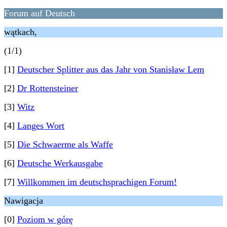
Forum auf Deutsch
wątkach,
(1/1)
[1]
Deutscher Splitter aus das Jahr von Stanisław Lem
[2]
Dr Rottensteiner
[3]
Witz
[4]
Langes Wort
[5]
Die Schwaerme als Waffe
[6]
Deutsche Werkausgabe
[7]
Willkommen im deutschsprachigen Forum!
Nawigacja
[0]
Poziom w górę