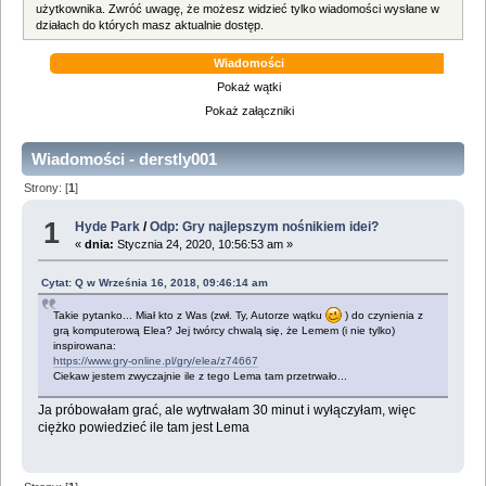
użytkownika. Zwróć uwagę, że możesz widzieć tylko wiadomości wysłane w
działach do których masz aktualnie dostęp.
Wiadomości
Pokaż wątki
Pokaż załączniki
Wiadomości - derstly001
Strony: [
1
]
1
Hyde Park
/
Odp: Gry najlepszym nośnikiem idei?
«
dnia:
Stycznia 24, 2020, 10:56:53 am »
Cytat: Q w Września 16, 2018, 09:46:14 am
Takie pytanko... Miał kto z Was (zwł. Ty, Autorze wątku
) do czynienia z
grą komputerową Elea? Jej twórcy chwalą się, że Lemem (i nie tylko)
inspirowana:
https://www.gry-online.pl/gry/elea/z74667
Ciekaw jestem zwyczajnie ile z tego Lema tam przetrwało...
Ja próbowałam grać, ale wytrwałam 30 minut i wyłączyłam, więc
ciężko powiedzieć ile tam jest Lema