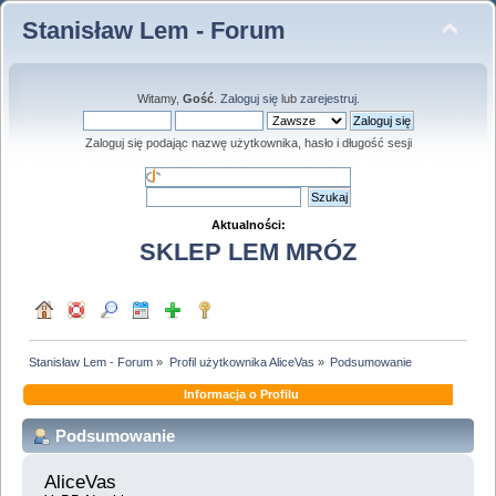
Stanisław Lem - Forum
Witamy,
Gość
.
Zaloguj się
lub
zarejestruj
.
Zaloguj się podając nazwę użytkownika, hasło i długość sesji
Aktualności:
SKLEP LEM MRÓZ
Stanisław Lem - Forum
»
Profil użytkownika AliceVas
»
Podsumowanie
Informacja o Profilu
Podsumowanie
AliceVas 