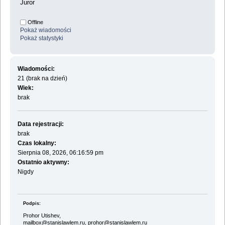
Juror
Offline
Pokaż wiadomości
Pokaż statystyki
Wiadomości:
21 (brak na dzień)
Wiek:
brak
Data rejestracji:
brak
Czas lokalny:
Sierpnia 08, 2026, 06:16:59 pm
Ostatnio aktywny:
Nigdy
Podpis:
Prohor Utishev,
mailbox@stanislawlem.ru, prohor@stanislawlem.ru