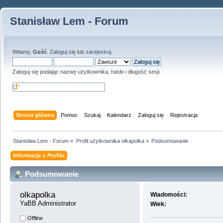
Stanisław Lem - Forum
Witamy,
Gość
.
Zaloguj się
lub
zarejestruj
.
Zaloguj się podając nazwę użytkownika, hasło i długość sesji
Strona główna
Pomoc
Szukaj
Kalendarz
Zaloguj się
Rejestracja
Stanisław Lem - Forum
»
Profil użytkownika olkapolka
»
Podsumowanie
Informacja o Profilu
Podsumowanie
olkapolka 
Wiadomości:
YaBB Administrator
Wiek:
Offline