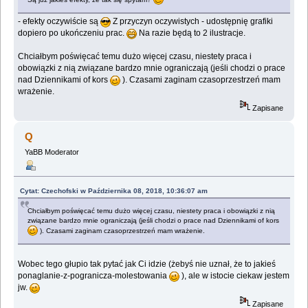
- efekty oczywiście są
Z przyczyn oczywistych - udostępnię grafiki
dopiero po ukończeniu prac.
Na razie będą to 2 ilustracje.
Chciałbym poświęcać temu dużo więcej czasu, niestety praca i
obowiązki z nią związane bardzo mnie ograniczają (jeśli chodzi o prace
nad Dziennikami of kors
). Czasami zaginam czasoprzestrzeń mam
wrażenie.
Zapisane
Q
YaBB Moderator
Cytat: Czechofski w Października 08, 2018, 10:36:07 am
Chciałbym poświęcać temu dużo więcej czasu, niestety praca i obowiązki z nią
związane bardzo mnie ograniczają (jeśli chodzi o prace nad Dziennikami of kors
). Czasami zaginam czasoprzestrzeń mam wrażenie.
Wobec tego głupio tak pytać jak Ci idzie (żebyś nie uznał, że to jakieś
ponaglanie-z-pogranicza-molestowania
), ale w istocie ciekaw jestem
jw.
Zapisane