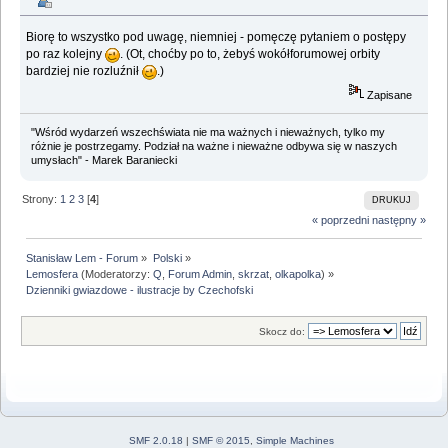
Biorę to wszystko pod uwagę, niemniej - pomęczę pytaniem o postępy
po raz kolejny
. (Ot, choćby po to, żebyś wokółforumowej orbity
bardziej nie rozluźnił
.)
Zapisane
"Wśród wydarzeń wszechświata nie ma ważnych i nieważnych, tylko my
różnie je postrzegamy. Podział na ważne i nieważne odbywa się w naszych
umysłach" - Marek Baraniecki
Strony:
1
2
3
[
4
]
DRUKUJ
« poprzedni
następny »
Stanisław Lem - Forum
»
Polski
»
Lemosfera
(Moderatorzy:
Q
,
Forum Admin
,
skrzat
,
olkapolka
) »
Dzienniki gwiazdowe - ilustracje by Czechofski
Skocz do:
SMF 2.0.18
|
SMF © 2015
,
Simple Machines