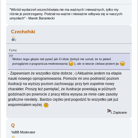
"Wśród wydarzeń wszechświata nie ma ważnych i nieważnych, tylko my
różnie je postrzegamy. Podział na ważne i nieważne odbywa się w naszych
umysłach" - Marek Baraniecki
Czechofski
Cytuj
Wobec tego głupio tak pytać jak Ci idzie (żebyś nie uznał, że to jakieś
ponaglanie-z-pogranicza-molestowania
), ale w istocie ciekaw jestem jw.
- Zapewniam że wszystko idzie dobrze ;-) Aktualnie jestem na etapie
nauki nowego oprogramowania. Pomoże mi ono podnieść poziom
ilustracji na wyższy poziom zachowując przy tym zupełnie nowy
charakter. Proszę też pamiętać, że ilustracje powstają w późnych
godzinach po powrocie z pracy która wysysa ze mnie całe zasoby
graficzne niestety.. Bardzo ciężko jest pogodzić to wszystko jak już
wspomniałem wyżej
Zapisane
Q
YaBB Moderator