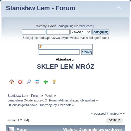
Stanisław Lem - Forum
Witamy,
Gość
.
Zaloguj się
lub
zarejestruj
.
Zaloguj się podając nazwę użytkownika, hasło i długość sesji
Aktualności:
SKLEP LEM MRÓZ
Stanisław Lem - Forum
»
Polski
»
Lemosfera
(Moderatorzy:
Q
,
Forum Admin
,
skrzat
,
olkapolka
) »
Dzienniki gwiazdowe - ilustracje by Czechofski
« poprzedni
następny »
Strony:
1
2
3
[
4
]
DRUKUJ
Autor
Wątek: Dzienniki gwiazdowe