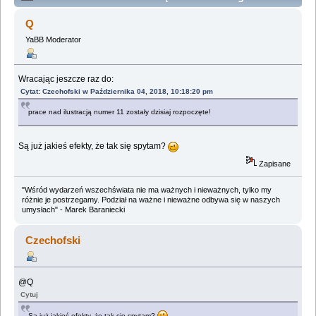
- ilustracje by Czechofski (Przeczytany 57229 razy)
Q
YaBB Moderator
Wracając jeszcze raz do:
Cytat: Czechofski w Października 04, 2018, 10:18:20 pm
prace nad ilustracją numer 11 zostały dzisiaj rozpoczęte!
Są już jakieś efekty, że tak się spytam?
Zapisane
"Wśród wydarzeń wszechświata nie ma ważnych i nieważnych, tylko my
różnie je postrzegamy. Podział na ważne i nieważne odbywa się w naszych
umysłach" - Marek Baraniecki
Czechofski
@Q
Cytuj
Są już jakieś efekty, że tak się spytam?