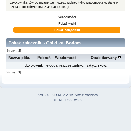
użytkownika. Zwróć uwagę, że możesz widzieć tylko wiadomości wysłane w
działach do których masz aktualnie dostęp.
Wiadomości
Pokaż wątki
Pokaż załączniki
Pokaż załączniki - Child_of_Bodom
Strony: [
1
]
Nazwa pliku
Pobrań
Wiadomość
Opublikowany
Użytkownik nie dodał jeszcze żadnych załączników.
Strony: [
1
]
SMF 2.0.18
|
SMF © 2015
,
Simple Machines
XHTML
RSS
WAP2