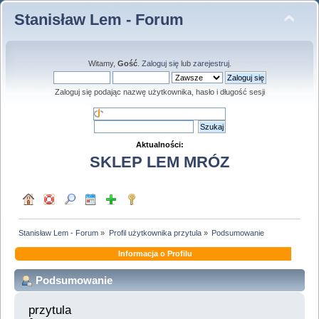
Stanisław Lem - Forum
Witamy,
Gość
.
Zaloguj się
lub
zarejestruj
.
Zaloguj się podając nazwę użytkownika, hasło i długość sesji
Aktualności:
SKLEP LEM MRÓZ
Stanisław Lem - Forum
»
Profil użytkownika przytula
»
Podsumowanie
Informacja o Profilu
Podsumowanie
przytula 