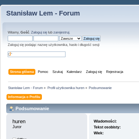
Stanisław Lem - Forum
Witamy,
Gość
.
Zaloguj się
lub
zarejestruj
.
Zaloguj się podając nazwę użytkownika, hasło i długość sesji
Strona główna
Pomoc
Szukaj
Kalendarz
Zaloguj się
Rejestracja
Stanisław Lem - Forum
»
Profil użytkownika huren
»
Podsumowanie
Informacja o Profilu
Podsumowanie
huren 
Wiadomości:
Juror
Tekst osobisty:
Wiek: