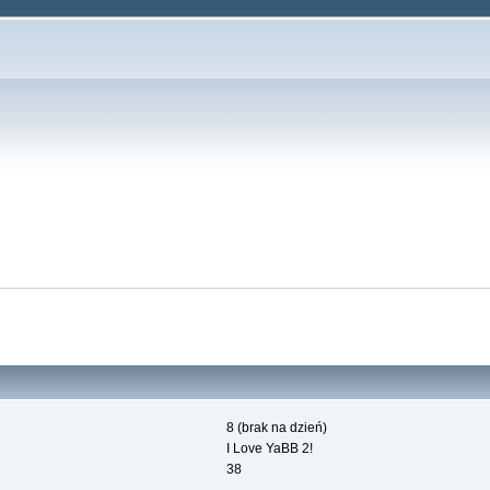
8 (brak na dzień)
I Love YaBB 2!
38