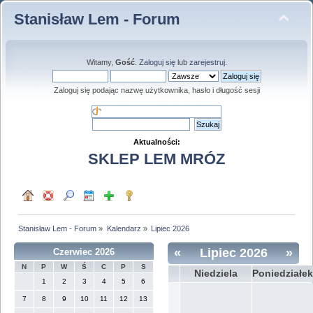
Stanisław Lem - Forum
Witamy,
Gość
.
Zaloguj się
lub
zarejestruj
.
Zaloguj się podając nazwę użytkownika, hasło i długość sesji
Aktualności:
SKLEP LEM MRÓZ
Stanisław Lem - Forum
»
Kalendarz
»
Lipiec 2026
«
Lipiec 2026
»
Czerwiec 2026
N
P
W
Ś
C
P
S
Niedziela
Poniedziałek
1
2
3
4
5
6
7
8
9
10
11
12
13