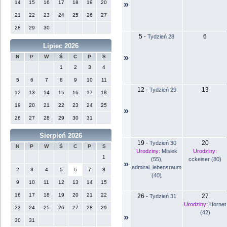
14
15
16
17
18
19
20
»
21
22
23
24
25
26
27
28
29
30
5
6
-
Tydzień 28
Lipiec 2026
»
N
P
W
Ś
C
P
S
1
2
3
4
5
6
7
8
9
10
11
12
13
-
Tydzień 29
12
13
14
15
16
17
18
19
20
21
22
23
24
25
»
26
27
28
29
30
31
Sierpień 2026
19
20
-
Tydzień 30
N
P
W
Ś
C
P
S
Urodziny:
Misiek
Urodziny:
1
(55)
,
cckeiser (80)
»
admiral_lebensraum
2
3
4
5
6
7
8
(40)
9
10
11
12
13
14
15
16
17
18
19
20
21
22
26
27
-
Tydzień 31
Urodziny:
Hornet
23
24
25
26
27
28
29
(42)
»
30
31