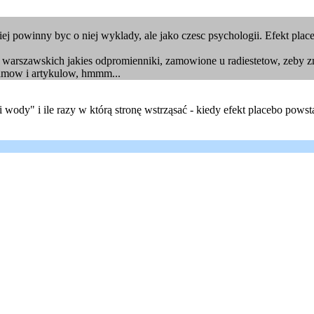
j powinny byc o niej wyklady, ale jako czesc psychologii. Efekt plac
h warszawskich jakies odpromienniki, zamowione u radiestetow, zeby 
ogramow i artykulow, hmmm...
 wody" i ile razy w którą stronę wstrząsać - kiedy efekt placebo pow