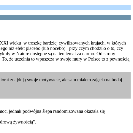
 i XXI wieku w troszkę bardziej cywilizowanych krajach, w których
ego niż efekt placebo (lub nocebo) - przy czym chodziło o to, czy
ykuły w Nature dostępne są na ten temat za darmo. Od strony
ze. To, że uczelnia to wpuszcza w swoje mury w Polsce to z pewnością
orat znajdują swoje motywacje, ale sam miałem zajęcia na bodaj
ą moc, jednak podwójna ślepa randomizowana okazała się
"zdrową żywnością".