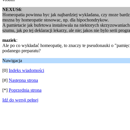
NEXUS6
:
Homeopatia powinna byc jak najbardziej wykladana, czy moze bardzie
mozna by homeopatie stosowac, np. dla hipochondrykow.
A pamietacie jak bufetowa instalowala na niektorych skrzyzowaniac
szumu, jak po tej deklaracji lekarzy, ale nie; jakos nie bylo serii pr
maziek
:
Ale po co wykładać homeopatię, to znaczy te pseudonauki o "pamięci
podanego preparatu?
Nawigacja
[0]
Indeks wiadomości
[#]
Następna strona
[*]
Poprzednia strona
Idź do wersji pełnej