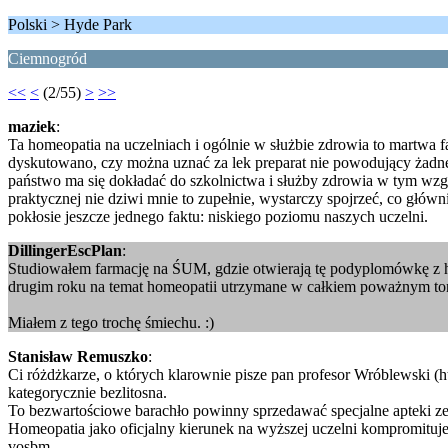
Polski > Hyde Park
Ciemnogród
<<
<
(2/55)
>
>>
maziek
:
Ta homeopatia na uczelniach i ogólnie w służbie zdrowia to martwa f
dyskutowano, czy można uznać za lek preparat nie powodujący żadnej i
państwo ma się dokładać do szkolnictwa i służby zdrowia w tym wzgl
praktycznej nie dziwi mnie to zupełnie, wystarczy spojrzeć, co główn
pokłosie jeszcze jednego faktu: niskiego poziomu naszych uczelni.
DillingerEscPlan
:
Studiowałem farmację na ŚUM, gdzie otwierają tę podyplomówkę z ho
drugim roku na temat homeopatii utrzymane w całkiem poważnym ton
Miałem z tego trochę śmiechu. :)
Stanisław Remuszko
:
Ci różdżkarze, o których klarownie pisze pan profesor Wróblewski (
kategorycznie bezlitosna.
To bezwartościowe barachło powinny sprzedawać specjalne apteki ze
Homeopatia jako oficjalny kierunek na wyższej uczelni kompromituje u
vosbm