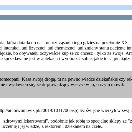
ala, która dotarła do nas po roztrząsaniu tego gdzieś na przełomie XX
nterakcji ani fizycznej, ani chemicznej, ani zmiany stanu pacjenta inn
ędzie, bo obywatelu oczywiście kup se co chcesz - tylko za swoje. Art
ie sprzedawane jest w aptekach i wyobrazić sobie, jakie to są pieniąd
meopatii. Kasa swoją drogą, tu na pewno władze dziekańskie czy rekt
ie i wydawało się, że dr prowadzący wierzył w to, o czym mówił.
http://archiwum.wiz.pl/2001/01011700.asp) też święcie wierzyli w sw
 "zdrowymi lekarstwami", podobnie jak robią to specjalne sklepy ze 
czelnię i jej władze, z rektorem i dziekanem na czele...