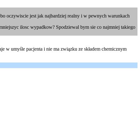
ebo oczywiscie jest jak najbardziej realny i w pewnych warunkach
zmniejszyc ilosc wypadkow? Spodziewal bym sie co najmniej takiego
staje w umyśle pacjenta i nie ma związku ze składem chemicznym