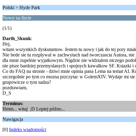
Polski > Hyde Park
Nowy na liscie
(1/1)
Darth_Skunk
:
Hej,
witam wszystkich dyskutantow. Jestem tu nowy i jak do tej pory mial
Nie bede sie tu rozplywal w zachwytach nad tworczascia Autora, nie je
dla mnie zupelnie wyjatkowym. Nigdzie nie widzialem niczego podobn
nie pisze bardziej przemyslanych i spojnych kawalkow SF. Ksiazki i
Co do FAQ na stronie - dziwi mnie opinia pana Lema na temat AI. Ro
szczegolnie po tym co mozna przczytac w GolemXIV. Wydaje mi sie 
grupowicze o tym sadza?
pozdrawiam,
D_S
Terminus
:
Hmm... witaj ;D Lepiej późno...
Nawigacja
[0]
Indeks wiadomości