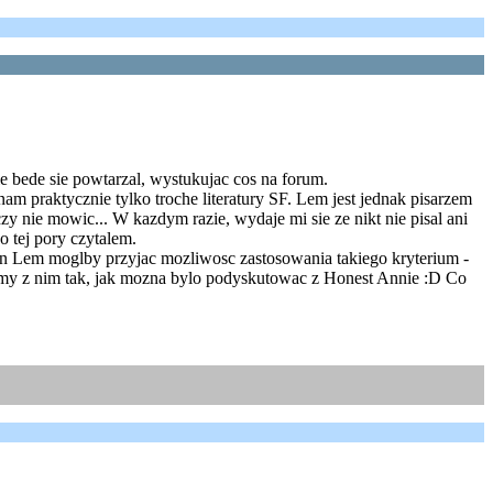
e bede sie powtarzal, wystukujac cos na forum.
nam praktycznie tylko troche literatury SF. Lem jest jednak pisarzem
 nie mowic... W kazdym razie, wydaje mi sie ze nikt nie pisal ani
 tej pory czytalem.
pan Lem moglby przyjac mozliwosc zastosowania takiego kryterium -
my z nim tak, jak mozna bylo podyskutowac z Honest Annie :D Co