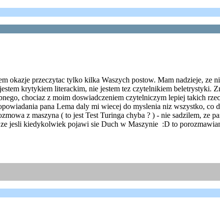
em okazje przeczytac tylko kilka Waszych postow. Mam nadzieje, ze ni
stem krytykiem literackim, nie jestem tez czytelnikiem beletrystyki. Z
ego, chociaz z moim doswiadczeniem czytelniczym lepiej takich rzeczy
 opowiadania pana Lema daly mi wiecej do myslenia niz wszystko, co do
zmowa z maszyna ( to jest Test Turinga chyba ? ) - nie sadzilem, ze 
ze jesli kiedykolwiek pojawi sie Duch w Maszynie :D to porozmawia