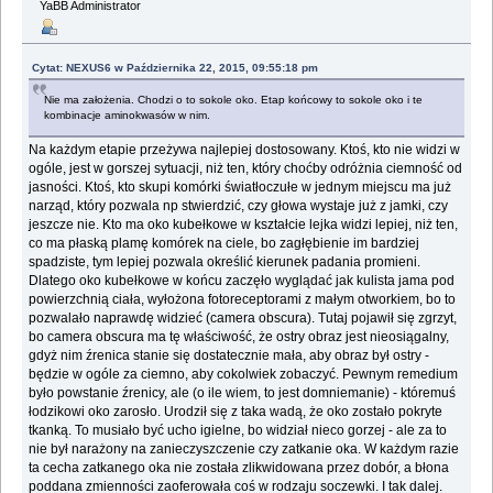
YaBB Administrator
Cytat: NEXUS6 w Października 22, 2015, 09:55:18 pm
Nie ma założenia. Chodzi o to sokole oko. Etap końcowy to sokole oko i te
kombinacje aminokwasów w nim.
Na każdym etapie przeżywa najlepiej dostosowany. Ktoś, kto nie widzi w
ogóle, jest w gorszej sytuacji, niż ten, który choćby odróżnia ciemność od
jasności. Ktoś, kto skupi komórki światłoczułe w jednym miejscu ma już
narząd, który pozwala np stwierdzić, czy głowa wystaje już z jamki, czy
jeszcze nie. Kto ma oko kubełkowe w kształcie lejka widzi lepiej, niż ten,
co ma płaską plamę komórek na ciele, bo zagłębienie im bardziej
spadziste, tym lepiej pozwala określić kierunek padania promieni.
Dlatego oko kubełkowe w końcu zaczęło wyglądać jak kulista jama pod
powierzchnią ciała, wyłożona fotoreceptorami z małym otworkiem, bo to
pozwalało naprawdę widzieć (camera obscura). Tutaj pojawił się zgrzyt,
bo camera obscura ma tę właściwość, że ostry obraz jest nieosiągalny,
gdyż nim źrenica stanie się dostatecznie mała, aby obraz był ostry -
będzie w ogóle za ciemno, aby cokolwiek zobaczyć. Pewnym remedium
było powstanie źrenicy, ale (o ile wiem, to jest domniemanie) - któremuś
łodzikowi oko zarosło. Urodził się z taka wadą, że oko zostało pokryte
tkanką. To musiało być ucho igielne, bo widział nieco gorzej - ale za to
nie był narażony na zanieczyszczenie czy zatkanie oka. W każdym razie
ta cecha zatkanego oka nie została zlikwidowana przez dobór, a błona
poddana zmienności zaoferowała coś w rodzaju soczewki. I tak dalej.