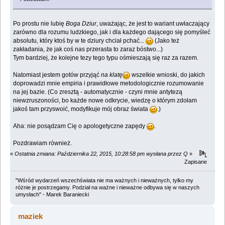
Po prostu nie lubię
Boga Dziur
, uważając, że jest to wariant uwłaczający
zarówno dla rozumu ludzkiego, jak i dla każdego dającego się pomyśleć
absolutu, który ktoś by w te dziury chciał pchać...
(Jako też
zakładania, że jak coś nas przerasta to zaraz bóstwo...)
Tym bardziej, że kolejne tezy tego typu ośmieszają się raz za razem.
Natomiast jestem gotów przyjąć
na klatę
wszelkie wnioski, do jakich
doprowadzi mnie empiria i prawidłowe metodologicznie rozumowanie
na jej bazie. (Co zresztą - automatycznie - czyni mnie antytezą
niewzruszoności, bo każde nowe odkrycie, wiedzę o którym zdołam
jakoś tam przyswoić, modyfikuje mój obraz świata
.)
Aha: nie posądzam Cię o apologetyczne zapędy
.
Pozdrawiam również.
«
Ostatnia zmiana: Października 22, 2015, 10:28:58 pm wysłana przez Q
»
Zapisane
"Wśród wydarzeń wszechświata nie ma ważnych i nieważnych, tylko my
różnie je postrzegamy. Podział na ważne i nieważne odbywa się w naszych
umysłach" - Marek Baraniecki
maziek