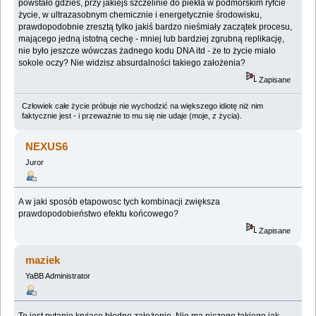
powstało gdzieś, przy jakiejś szczelinie do piekła w podmorskim ryfcie
życie, w ultrazasobnym chemicznie i energetycznie środowisku,
prawdopodobnie zresztą tylko jakiś bardzo nieśmiały zaczątek procesu,
mającego jedną istotną cechę - mniej lub bardziej zgrubną replikację,
nie było jeszcze wówczas żadnego kodu DNA itd - że to życie miało
sokole oczy? Nie widzisz absurdalności takiego założenia?
Zapisane
Człowiek całe życie próbuje nie wychodzić na większego idiotę niż nim
faktycznie jest - i przeważnie to mu się nie udaje (moje, z życia).
NEXUS6
Juror
A w jaki sposób etapowosc tych kombinacji zwiększa
prawdopodobieństwo efektu końcowego?
Zapisane
maziek
YaBB Administrator
To jest pytanie kryjące błędne założenie. Nie ma niczego takiego jak