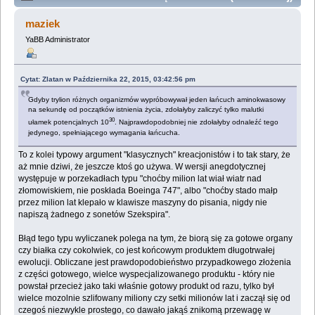
przeczytałem... (Przeczytany 4220104 razy)
maziek
YaBB Administrator
Cytat: Zlatan w Października 22, 2015, 03:42:56 pm
Gdyby trylion różnych organizmów wypróbowywał jeden łańcuch aminokwasowy
na sekundę od początków istnienia życia, zdołałyby zaliczyć tylko malutki
30
ułamek potencjalnych 10
. Najprawdopodobniej nie zdołałyby odnaleźć tego
jedynego, spełniającego wymagania łańcucha.
To z kolei typowy argument "klasycznych" kreacjonistów i to tak stary, że
aż mnie dziwi, że jeszcze ktoś go używa. W wersji anegdotycznej
występuje w porzekadłach typu "choćby milion lat wiał wiatr nad
złomowiskiem, nie poskłada Boeinga 747", albo "choćby stado małp
przez milion lat klepało w klawisze maszyny do pisania, nigdy nie
napiszą żadnego z sonetów Szekspira".
Błąd tego typu wyliczanek polega na tym, że biorą się za gotowe organy
czy białka czy cokolwiek, co jest końcowym produktem długotrwałej
ewolucji. Obliczane jest prawdopodobieństwo przypadkowego złożenia
z części gotowego, wielce wyspecjalizowanego produktu - który nie
powstał przecież jako taki właśnie gotowy produkt od razu, tylko był
wielce mozolnie szlifowany miliony czy setki milionów lat i zaczął się od
czegoś niezwykle prostego, co dawało jakąś znikomą przewagę w