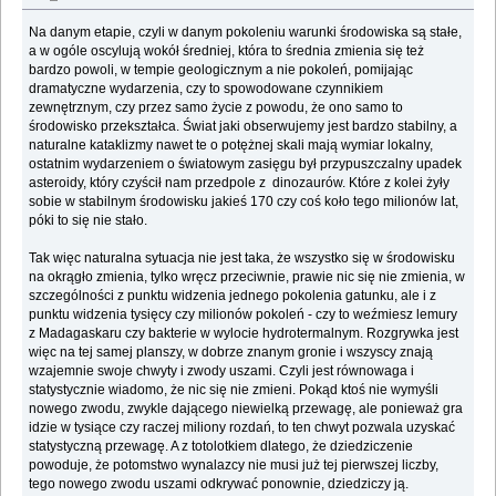
Na danym etapie, czyli w danym pokoleniu warunki środowiska są stałe,
a w ogóle oscylują wokół średniej, która to średnia zmienia się też
bardzo powoli, w tempie geologicznym a nie pokoleń, pomijając
dramatyczne wydarzenia, czy to spowodowane czynnikiem
zewnętrznym, czy przez samo życie z powodu, że ono samo to
środowisko przekształca. Świat jaki obserwujemy jest bardzo stabilny, a
naturalne kataklizmy nawet te o potężnej skali mają wymiar lokalny,
ostatnim wydarzeniem o światowym zasięgu był przypuszczalny upadek
asteroidy, który czyścił nam przedpole z dinozaurów. Które z kolei żyły
sobie w stabilnym środowisku jakieś 170 czy coś koło tego milionów lat,
póki to się nie stało.
Tak więc naturalna sytuacja nie jest taka, że wszystko się w środowisku
na okrągło zmienia, tylko wręcz przeciwnie, prawie nic się nie zmienia, w
szczególności z punktu widzenia jednego pokolenia gatunku, ale i z
punktu widzenia tysięcy czy milionów pokoleń - czy to weźmiesz lemury
z Madagaskaru czy bakterie w wylocie hydrotermalnym. Rozgrywka jest
więc na tej samej planszy, w dobrze znanym gronie i wszyscy znają
wzajemnie swoje chwyty i zwody uszami. Czyli jest równowaga i
statystycznie wiadomo, że nic się nie zmieni. Pokąd ktoś nie wymyśli
nowego zwodu, zwykle dającego niewielką przewagę, ale ponieważ gra
idzie w tysiące czy raczej miliony rozdań, to ten chwyt pozwala uzyskać
statystyczną przewagę. A z totolotkiem dlatego, że dziedziczenie
powoduje, że potomstwo wynalazcy nie musi już tej pierwszej liczby,
tego nowego zwodu uszami odkrywać ponownie, dziedziczy ją.