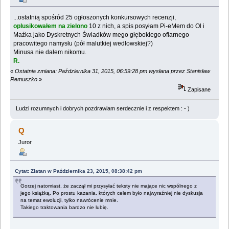
...ostatnią spośród 25 ogłoszonych konkursowych recenzji,
oplusikowałem na zielono
10 z nich, a spis posyłam Pi-eMem do Ol i
Maźka jako Dyskretnych Świadków mego głębokiego ofiarnego
pracowitego namysłu (pół malutkiej wedlowskiej?)
Minusa nie dałem nikomu.
R.
«
Ostatnia zmiana: Października 31, 2015, 06:59:28 pm wysłana przez Stanisław
Remuszko
»
Zapisane
Ludzi rozumnych i dobrych pozdrawiam serdecznie i z respektem : - )
Q
Juror
Cytat: Zlatan w Października 23, 2015, 08:38:42 pm
Gorzej natomiast, że zaczął mi przysyłać teksty nie mające nic wspólnego z
jego książką. Po prostu kazania, których celem było najwyraźniej nie dyskusja
na temat ewolucji, tylko nawrócenie mnie.
Takiego traktowania bardzo nie lubię.