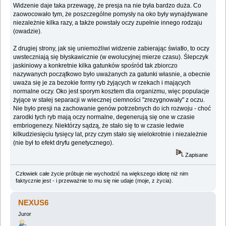
Widzenie daje taka przewagę, że presja na nie była bardzo duża. Co
zaowocowało tym, że poszczególne pomysły na oko były wynajdywane
niezależnie kilka razy, a także powstały oczy zupełnie innego rodzaju
(owadzie).
Z drugiej strony, jak się uniemożliwi widzenie zabierając światło, to oczy
uwsteczniają się błyskawicznie (w ewolucyjnej mierze czasu). Ślepczyk
jaskiniowy a konkretnie kilka gatunków spośród tak zbiorczo
nazywanych początkowo było uważanych za gatunki własnie, a obecnie
uważa się je za bezokie formy ryb żyjących w rzekach i mających
normalne oczy. Oko jest sporym kosztem dla organizmu, więc populacje
żyjące w stałej separacji w wiecznej ciemności "zrezygnowały" z oczu.
Nie było presji na zachowanie genów potrzebnych do ich rozwoju - choć
zarodki tych ryb mają oczy normalne, degenerują się one w czasie
embriogenezy. Niektórzy sądzą, że stało się to w czasie ledwie
kilkudziesięciu tysięcy lat, przy czym stało się wielokrotnie i niezależnie
(nie był to efekt dryfu genetycznego).
Zapisane
Człowiek całe życie próbuje nie wychodzić na większego idiotę niż nim
faktycznie jest - i przeważnie to mu się nie udaje (moje, z życia).
NEXUS6
Juror