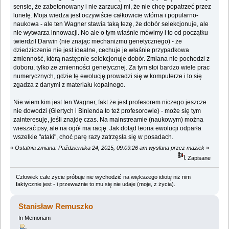
sensie, że zabetonowany i nie zarzucaj mi, że nie chcę popatrzeć przez
lunetę. Moja wiedza jest oczywiście całkowicie wtórna i popularno-
naukowa - ale ten Wagner stawia taką tezę, że dobór selekcjonuje, ale
nie wytwarza innowacji. No ale o tym właśnie mówimy i to od początku
twierdził Darwin (nie znając mechanizmu genetycznego) - że
dziedziczenie nie jest idealne, cechuje je właśnie przypadkowa
zmienność, którą następnie selekcjonuje dobór. Zmiana nie pochodzi z
doboru, tylko ze zmienności genetycznej. Za tym stoi bardzo wiele prac
numerycznych, gdzie tę ewolucję prowadzi się w komputerze i to się
zgadza z danymi z materiału kopalnego.
Nie wiem kim jest ten Wagner, fakt że jest profesorem niczego jeszcze
nie dowodzi (Giertych i Binienda to też profesorowie) - może się tym
zainteresuję, jeśli znajdę czas. Na mainstreamie (naukowym) można
wieszać psy, ale na ogół ma rację. Jak dotąd teoria ewolucji odparła
wszelkie "ataki", choć parę razy zatrzęsła się w posadach.
«
Ostatnia zmiana: Października 24, 2015, 09:09:26 am wysłana przez maziek
»
Zapisane
Człowiek całe życie próbuje nie wychodzić na większego idiotę niż nim
faktycznie jest - i przeważnie to mu się nie udaje (moje, z życia).
Stanisław Remuszko
In Memoriam