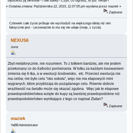
będziesz ją skreślał - i tak dalej? Czyli, co ugrasz, to już Twoje?
«
Ostatnia zmiana: Października 22, 2015, 11:07:05 pm wysłana przez maziek
»
Zapisane
Człowiek całe życie próbuje nie wychodzić na większego idiotę niż nim
faktycznie jest - i przeważnie to mu się nie udaje (moje, z życia).
NEXUS6
Juror
Zbyt metaforycznie, nie rozumiem. To z totkiem bardziej, ale nie jestem
przekonany co do trafności porównania. W totku za każdym losowaniem
zmienia się 6-tka, a w ewolucji środowisko, etc. Przecież ewolucja nie
ma celów, nie było celu "oko sokoła", więc nie ma etapowych mini
wygranych, które przyblizaja do pożądanego celu. Równie dobrze
wrażliwość na światło może się okazać zgubna. Więc jak te etapowe
prawdopodobieństwa wzięte do kupy są bardziej prawdopodobne niż
prawdopodobieństwo wynikające z tego co napisał Zlatan?
Zapisane
maziek
YaBB Administrator