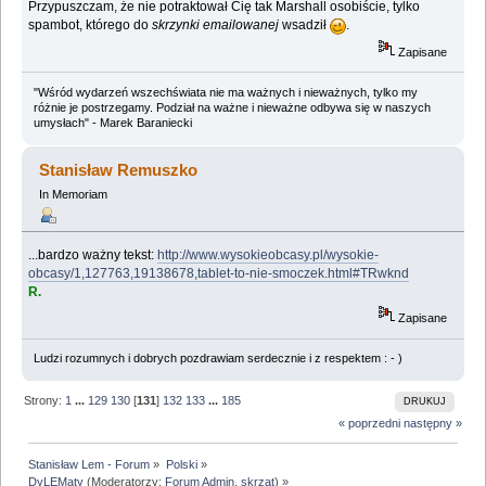
Przypuszczam, że nie potraktował Cię tak Marshall osobiście, tylko
spambot, którego do
skrzynki emailowanej
wsadził
.
Zapisane
"Wśród wydarzeń wszechświata nie ma ważnych i nieważnych, tylko my
różnie je postrzegamy. Podział na ważne i nieważne odbywa się w naszych
umysłach" - Marek Baraniecki
Stanisław Remuszko
In Memoriam
...bardzo ważny tekst:
http://www.wysokieobcasy.pl/wysokie-
obcasy/1,127763,19138678,tablet-to-nie-smoczek.html#TRwknd
R.
Zapisane
Ludzi rozumnych i dobrych pozdrawiam serdecznie i z respektem : - )
Strony:
1
...
129
130
[
131
]
132
133
...
185
DRUKUJ
« poprzedni
następny »
Stanisław Lem - Forum
»
Polski
»
DyLEMaty
(Moderatorzy:
Forum Admin
,
skrzat
) »