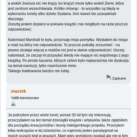
a wokół Jowisza nic nie krąży, bo krążyć może tylko wokół Ziemi, która
jest centrum wszechświata. Krótko mówiąc - to wszystko są błędy w
wykonaniu lunety albo dzieło Szatana. Inni nawet nie uzasadniali
dlaczego.
Zresztą jestem dopiero w połowie książki i nie mógłbym na razie jeszcze
odpowiedzieć.
Natomiast Marshall to była, przyznaję moja pomyłka. Wysłałem do niego
e-mail na który nie odpowiedział. To jeszcze potrafię zrozumieć - na
pewno dostaje więcej e-mailów niż jest w stanie odpowiedzieć. Gorzej
natomiast, że zaczął mi przysyłać teksty nie mające nic wspólnego z jego
książką. Po prostu kazania, których celem było najwyraźniej nie dyskusja
na temat ewolucji, tylko nawrócenie mnie.
Takiego traktowania bardzo nie lubię.
Zapisane
maziek
YaBB Administrator
Ja patrzyłem przez wiele lunet, ponad 30 lat tym się interesuję,
przeczytałem na ten temat dziesiątki książek i artykułów, także zgłębiłem
dla porządku kreacjonistów i teorię inteligentnego projektu. Przeżyłem
kilka wstrząsów w tej dziedzinie, co najmniej jeden paradygmat na
moich oczach legł w gruzach. Mam więc wyrobiony pogląd ale nie w tym