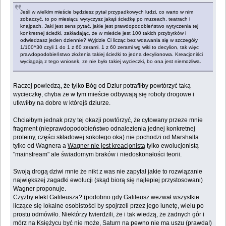
Jeśli w wielkim mieście będziesz pytał przypadkowych ludzi, co warto w nim
zobaczyć, to po miesiącu wytyczysz jakąś ścieżkę po muzeach, teatrach i
knajpach. Jaki jest sens pytać, jakie jest prawdopodobieństwo wytyczenia tej
konkretnej ścieżki, zakładając, że w mieście jest 100 takich przybytków i
odwiedzasz jeden dziennie? Wyjdzie Ci licząc bez wdawania się w szczegóły
1/100^30 czyli 1 do 1 z 60 zerami. 1 z 60 zerami wg wiki to decylion, tak więc
prawdopodobieństwo złożenia takiej ścieżki to jedna decylionowa. Kreacjoniści
wyciągają z tego wniosek, ze nie było takiej wycieczki, bo ona jest niemożliwa.
Raczej powiedzą, że tylko Bóg od Dziur potrafiłby powtórzyć taką
wycieczkę, chyba że w tym mieście odbywają się roboty drogowe i
utkwiłby na dobre w którejś dziurze.
Chciałbym jednak przy tej okazji powtórzyć, że cytowany przeze mnie
fragment (nieprawdopodobieństwo odnalezienia jednej konkretnej
proteiny, części składowej sokolego oka) nie pochodzi od Marshalla
tylko od Wagnera a
Wagner nie jest kreacjonistą
tylko ewolucjonistą
"mainstream" ale świadomym braków i niedoskonałości teorii.
Swoją drogą dziwi mnie że nikt z was nie zapytał jakie to rozwiązanie
największej zagadki ewolucji (skąd biorą się najlepiej przystosowani)
Wagner proponuje.
Czyżby efekt Galileusza? (podobno gdy Galileusz wezwał wszystkie
liczące się lokalne osobistości by spojrzeli przez jego lunetę, wielu po
prostu odmówiło. Niektórzy twierdzili, że i tak wiedzą, że żadnych gór i
mórz na Księżycu być nie może, Saturn na pewno nie ma uszu (prawda!)