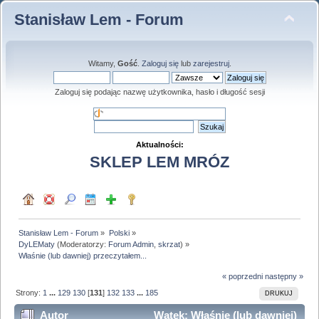
Stanisław Lem - Forum
Witamy,
Gość
.
Zaloguj się
lub
zarejestruj
.
Zaloguj się podając nazwę użytkownika, hasło i długość sesji
Aktualności:
SKLEP LEM MRÓZ
Stanisław Lem - Forum
»
Polski
»
DyLEMaty
(Moderatorzy:
Forum Admin
,
skrzat
) »
Właśnie (lub dawniej) przeczytałem...
« poprzedni
następny »
Strony:
1
...
129
130
[
131
]
132
133
...
185
DRUKUJ
Autor
Wątek: Właśnie (lub dawniej)