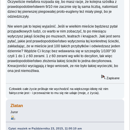
Oczywiście metafora rozpada się, bo masz racje, że kolejna szóstka z
prawdopodobieństwem 9/10 nie zacznie się tą sama liczbą, natomiast
dzieci tej pierwszej piegowatej proto-eugleny też miały piegi, bo je
odziedziczyły.
Nie wiem jak to lepiej wyjaśnić. Jeśli w wielkim mieście będziesz pytał
przypadkowych ludzi, co warto w nim zobaczyć, to po miesiącu
wytyczysz jakąś ścieżkę po muzeach, teatrach i knajpach. Jaki jest sens
pytać, jakie jest prawdopodobieństwo wytyczenia tej konkretnej ścieżki,
zakładając, że w mieście jest 100 takich przybytków i odwiedzasz jeden
dziennie? Wyjdzie Ci licząc bez wdawania się w szczegóły 1/100^30
czyli 1 do 1 z 60 zerami. 1 z 60 zerami wg wiki to decylion, tak więc
prawdopodobieństwo złożenia takiej ścieżki to jedna decylionowa.
Kreacjoniści wyciągają z tego wniosek, ze nie było takiej wycieczki, bo
ona jest niemożliwa.
Zapisane
Człowiek całe życie próbuje nie wychodzić na większego idiotę niż nim
faktycznie jest - i przeważnie to mu się nie udaje (moje, z życia).
Zlatan
Juror
Cytat: maziek w Października 23, 2015, 11:00:10 am