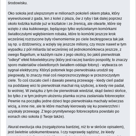
środowisku.
Oko sokoła jest ulepszonym w milionach pokoleń okiem ptaka, który
wyewoluował z gada, ten z kolei z płaza, ów z ryby i tak dalej poprzez
około łodzika kuliste już w kształcie i ze źrenicą, ale otwarte, które się
wzięło z oka kubkowego, będącego tylko wyściełanym komórkami
światłoczułymi wgłębieniem robaka, które to komórki jeszcze krok
wcześniej rozrzucone były równomiernie po ciele bezkręgowca tak jak
są np. u dżdżownicy, a wzięły się jeszcze miliony, czy moze nawet w tym
wypadku z pół miliarda lat wcześniej od jednokomórkowca jeszcze, z
owego flagellum, w każdym razie z jego okolicy, bo jakiś pierwotniak
"odkrył" efekt fotoelektryczny (który jest raczej bardzo pospolity, to znaczy
sporo materiałów oświetlonych światłem oddaje fotony) - wytwarza on
sygnał elektryczny. Któryś potomek tego pierwotniaka urodził się
piegowaty, to znaczy miał coś nieprzezroczystego w przezroczystym
ciele. To coś rzucało cień i dawało pewną przewagę - kiedy cień padał
na podstawę wici to pierwotniak machał nią szybciej, a kiedy nie padał,
to wolniej. W związku z tym ów pierwotniak wiedział, skąd świeci słońce,
bo tylko z w tym jednym ułożeniu plamka oczna zasłaniała fotoreceptor.
Pewnie na początku jedne dzieci tego pierwotniaka machały wówczas
wicią, a inne nie, ale te które machały kierowały się ku powierzchni i
uzyskały przewagę. Z tego prymitywnego fotoreceptora powstało po
eonach oko sokoła (i Twoje także).
Akurat ewolucja oka (rozgałęziona bardziej, niż to w skrócie opisałem),
jest świetnie udokumentowana. I czy naprawdę sądzisz, że kiedy