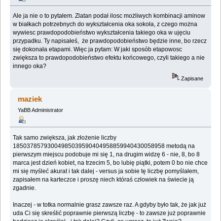
Ale ja nie o to pytałem. Zlatan podał ilosc możliwych kombinacji aminow
w białkach potrzebnych do wykształcenia oka sokoła, z czego można
wywiesc prawdopodobieństwo wykształcenia takiego oka w ujęciu
przypadku. Ty napisałeś, że prawdopodobieństwo będzie inne, bo rzecz
się dokonała etapami. Więc ja pytam: W jaki sposób etapowosc
zwiększa to prawdopodobieństwo efektu końcowego, czyli takiego a nie
innego oka?
Zapisane
maziek
YaBB Administrator
Tak samo zwiększa, jak złożenie liczby
18503785793004985039590404958859940430058958 metodą na
pierwszym miejscu podobuje mi się 1, na drugim widzę 6 - nie, 8, bo 8
marca jest dzień kobiet, na trzecim 5, bo lubię piątki, potem 0 bo nie chce
mi się myśleć akurat i tak dalej - versus ja sobie tę liczbę pomyślałem,
zapisałem na karteczce i proszę niech któraś człowiek na świecie ją
zgadnie.
Inaczej - w totka normalnie grasz zawsze raz. A gdyby było tak, że jak już
uda Ci się skreślić poprawnie pierwszą liczbę - to zawsze już poprawnie