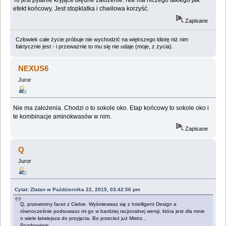
efekt końcowy. Jest stopklatka i chwilowa korzyść.
Zapisane
Człowiek całe życie próbuje nie wychodzić na większego idiotę niż nim
faktycznie jest - i przeważnie to mu się nie udaje (moje, z życia).
NEXUS6
Juror
Nie ma założenia. Chodzi o to sokole oko. Etap końcowy to sokole oko i
te kombinacje aminokwasów w nim.
Zapisane
Q
Juror
Cytat: Zlatan w Października 22, 2015, 03:42:56 pm
Q, przewrotny facet z Ciebie. Wyśmiewasz się z Intelligent Design a
równocześnie podsuwasz mi go w bardziej racjonalnej wersji, która jest dla mnie
o wiele łatwiejsza do przyjęcia. Bo przecież już Mistrz...
Pozdrawiam.