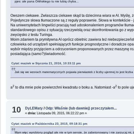
pjes: ale pana Orlińskiego tu nie lubią chyba...
Owszem ciekawe. Zwłaszcza ciekawe skąd ta dziecinna wiara w AI. Myślę, ż
Pojedyncze słowa tłumaczone są z reguły poprawnie. Słowa w kontekście - ju
Na uniwersytetach lingwiści pracują nad udoskonaleniem programów tłumac
standardowego opisu z sytuacją rzeczywistą oraz skonfrontowania go z wyp
zwycięsko z testu Turinga.
Moim zdaniem ta prymitywna AI oprócz obietnic zawiera też niebezpieczeństw
człowieka od urządzeń spełniających funkcje prognostyczne i doradcze opa
wybór między przyjęciem a odrzuceniem proponowanych przez maszynę rozwi
posiadająca (samo?)świadomość.
Cytat: maziek w Stycznia 21, 2016, 10:33:11 pm
Jak się we wzorach matematycznych pojawia pierwiastek z liczby ujemnej to jest liczba
2
2
a
to dla mnie pole powierzchni kwadratu o boku a. Natomiast -a
to pole uj
10
DyLEMaty
/
Odp: Właśnie (lub dawniej) przeczytałem...
«
dnia:
Listopada 09, 2015, 06:22:22 pm »
Cytat: maziek w Października 23, 2015, 09:18:31 pm
Mam więc wyrobiony pogląd ale nie w tym sensie, że zabetonowany i nie zarzucaj mi, ż