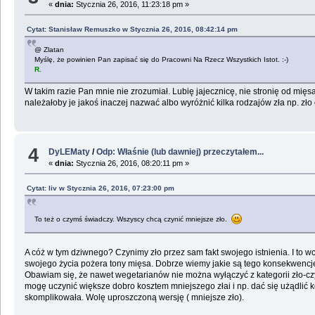
«
dnia:
Stycznia 26, 2016, 11:23:18 pm »
Cytat: Stanisław Remuszko w Stycznia 26, 2016, 08:42:14 pm
@ Zlatan
Myślę, że powinien Pan zapisać się do Pracowni Na Rzecz Wszystkich Istot. :-)
R.
W takim razie Pan mnie nie zrozumiał. Lubię jajecznicę, nie stronię od mięs
należałoby je jakoś inaczej nazwać albo wyróżnić kilka rodzajów zła np. z
4
DyLEMaty
/
Odp: Właśnie (lub dawniej) przeczytałem...
«
dnia:
Stycznia 26, 2016, 08:20:11 pm »
Cytat: liv w Stycznia 26, 2016, 07:23:00 pm
To też o czymś świadczy. Wszyscy chcą czynić mniejsze zło.
A cóż w tym dziwnego? Czynimy zło przez sam fakt swojego istnienia. I to 
swojego życia pożera tony mięsa. Dobrze wiemy jakie są tego konsekwencje -
Obawiam się, że nawet wegetarianów nie można wyłączyć z kategorii zło-cz
mogę uczynić większe dobro kosztem mniejszego złai i np. dać się użądlić k
skomplikowała. Wolę uproszczoną wersję ( mniejsze zło).