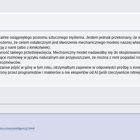
tualnie osiągniętego poziomu sztucznego myślenia. Jestem jednak przekonany, że
 założeniu, że celem ostatecznym jest stworzenie mechanicznego modelu naszej własn
ą z nami (albo z kimkolwiek).
ość takiego przedsięwzięcia. Mechaniczny model nadawałby się do skopiowania "
ce rozmowę w języku naturalnym ale przypuszczam, że można z nimi pogadać na pr
h rozmówców.
anse pójść w górę w tym roku, otrzymałbym zapewne w odpowiedzi prośbę o inne s
ny przez programistów i maklerów a nie ekspertów od AI (jeśli rzeczywiście istnie
ucznej-inteligencji.html