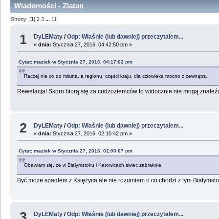
Wiadomości - Zlatan
Strony: [
1
]
2
3
...
11
1
DyLEMaty
/
Odp: Właśnie (lub dawniej) przeczytałem...
«
dnia:
Stycznia 27, 2016, 04:42:50 pm »
Cytat: maziek w Stycznia 27, 2016, 04:17:02 pm
Raczej nie co do miasta, a regionu, części kraju, dla człowieka mocno z zewnątrz.
Rewelacja! Skoro biorą się za cudzoziemców to widocznie nie mogą znaleźć 
2
DyLEMaty
/
Odp: Właśnie (lub dawniej) przeczytałem...
«
dnia:
Stycznia 27, 2016, 02:10:42 pm »
Cytat: maziek w Stycznia 27, 2016, 02:00:07 pm
Obawiam się, że w Białymstoku i Katowicach świec zabraknie.
Być może spadłem z Księżyca ale nie rozumiem o co chodzi z tym Białymst
3
DyLEMaty
/
Odp: Właśnie (lub dawniej) przeczytałem...