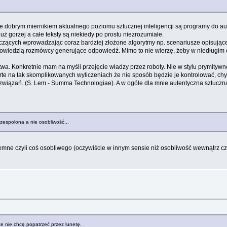
e dobrym miernikiem aktualnego poziomu sztucznej inteligencji są programy do aut
ż gorzej a całe teksty są niekiedy po prostu niezrozumiałe.
zących wprowadzając coraz bardziej złożone algorytmy np. scenariusze opisujące
owiedzią rozmówcy generujące odpowiedź. Mimo to nie wierzę, żeby w niedługim c
a. Konkretnie mam na myśli przejęcie władzy przez roboty. Nie w stylu prymitywnej
rte na tak skomplikowanych wyliczeniach że nie sposób będzie je kontrolować, ch
ązań. (S. Lem - Summa Technologiae). A w ogóle dla mnie autentyczna sztuczna in
 zespolona a nie osobliwość...
emne czyli coś osobliwego (oczywiście w innym sensie niż osobliwość wewnątrz c
e nie chcę popatrzeć przez lunetę.