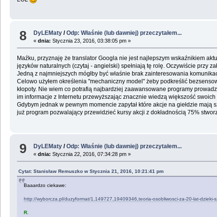
8
DyLEMaty
/
Odp: Właśnie (lub dawniej) przeczytałem...
«
dnia:
Stycznia 23, 2016, 03:38:05 pm »
Maźku, przyznaję że translator Googla nie jest najlepszym wskaźnikiem ak
języków naturalnych (czytaj - angielski) spełniają tę rolę. Oczywiście przy
Jedną z najmniejszych mógłby być właśnie brak zainteresowania komunikacj
Celowo użyłem określenia "mechaniczny model" żeby podkreślić bezsensown
kłopoty. Nie wiem co potrafią najbardziej zaawansowane programy prowadzą
im informacje z Internetu przewyższając znacznie wiedzą większość swoic
Gdybym jednak w pewnym momencie zapytał które akcje na giełdzie mają sz
już program pozwalający przewidzieć kursy akcji z dokładnością 75% stworzo
9
DyLEMaty
/
Odp: Właśnie (lub dawniej) przeczytałem...
«
dnia:
Stycznia 22, 2016, 07:34:28 pm »
Cytat: Stanisław Remuszko w Stycznia 21, 2016, 10:21:41 pm
Baaardzo ciekawe:
http://wyborcza.pl/duzyformat/1,149727,19409346,teoria-osobliwosci-za-20-lat-dzieki-szt
R.