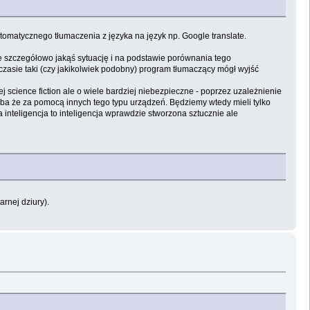
omatycznego tłumaczenia z języka na język np. Google translate.
 szczegółowo jakąś sytuację i na podstawie porównania tego
zasie taki (czy jakikolwiek podobny) program tłumaczący mógł wyjść
 science fiction ale o wiele bardziej niebezpieczne - poprzez uzależnienie
yba że za pomocą innych tego typu urządzeń. Będziemy wtedy mieli tylko
teligencja to inteligencja wprawdzie stworzona sztucznie ale
zarnej dziury).