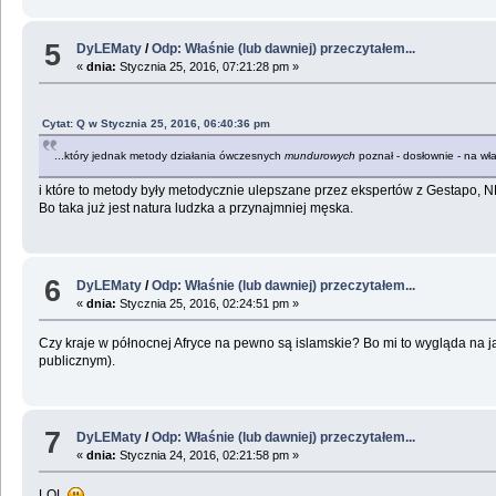
5
DyLEMaty
/
Odp: Właśnie (lub dawniej) przeczytałem...
«
dnia:
Stycznia 25, 2016, 07:21:28 pm »
Cytat: Q w Stycznia 25, 2016, 06:40:36 pm
...który jednak metody działania ówczesnych
mundurowych
poznał - dosłownie - na wła
i które to metody były metodycznie ulepszane przez ekspertów z Gestapo, NK
Bo taka już jest natura ludzka a przynajmniej męska.
6
DyLEMaty
/
Odp: Właśnie (lub dawniej) przeczytałem...
«
dnia:
Stycznia 25, 2016, 02:24:51 pm »
Czy kraje w północnej Afryce na pewno są islamskie? Bo mi to wygląda na 
publicznym).
7
DyLEMaty
/
Odp: Właśnie (lub dawniej) przeczytałem...
«
dnia:
Stycznia 24, 2016, 02:21:58 pm »
LOL