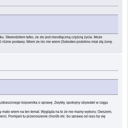
u. Stwierdziłem tylko, że zło jest nieodłączną częścią życia. Może
wać różne postawy. Wiem że nic nie wiem (Sokrates podobno miał
złą
żonę.
ieustraszonego bojownika o sprawę. Zwykły, spokojny obywatel w ciągu
tety mało wiem na ten temat. Wygląda na to że nie mamy wyboru: Owszem,
ierci. Pomijam tu przenoszenie chorób etc. bo sprawa od razu by się