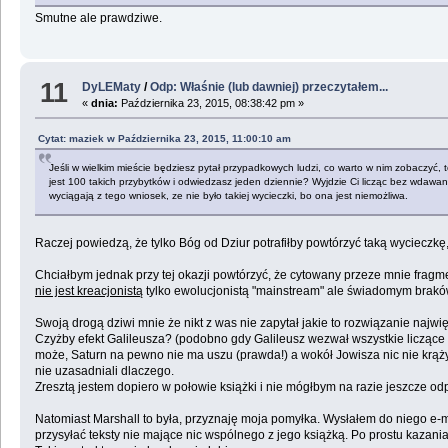
Smutne ale prawdziwe.
11
DyLEMaty
/
Odp: Właśnie (lub dawniej) przeczytałem...
«
dnia:
Października 23, 2015, 08:38:42 pm »
Cytat: maziek w Października 23, 2015, 11:00:10 am
Jeśli w wielkim mieście będziesz pytał przypadkowych ludzi, co warto w nim zobaczyć, t
jest 100 takich przybytków i odwiedzasz jeden dziennie? Wyjdzie Ci licząc bez wdawani
wyciągają z tego wniosek, ze nie było takiej wycieczki, bo ona jest niemożliwa.
Raczej powiedzą, że tylko Bóg od Dziur potrafiłby powtórzyć taką wycieczkę
Chciałbym jednak przy tej okazji powtórzyć, że cytowany przeze mnie fragm
nie jest kreacjonistą
tylko ewolucjonistą "mainstream" ale świadomym braków 
Swoją drogą dziwi mnie że nikt z was nie zapytał jakie to rozwiązanie najwi
Czyżby efekt Galileusza? (podobno gdy Galileusz wezwał wszystkie liczące się
może, Saturn na pewno nie ma uszu (prawda!) a wokół Jowisza nic nie krąży,
nie uzasadniali dlaczego.
Zresztą jestem dopiero w połowie książki i nie mógłbym na razie jeszcze od
Natomiast Marshall to była, przyznaję moja pomyłka. Wysłałem do niego e-ma
przysyłać teksty nie mające nic wspólnego z jego książką. Po prostu kazania