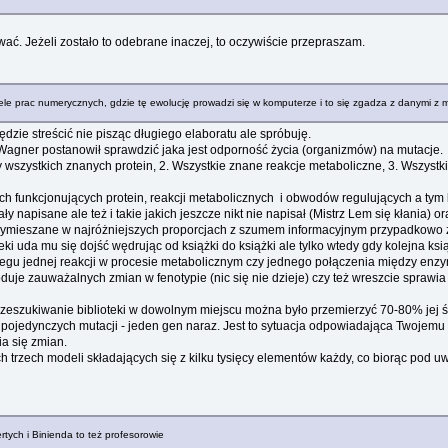
ać. Jeżeli zostało to odebrane inaczej, to oczywiście przepraszam.
ele prac numerycznych, gdzie tę ewolucję prowadzi się w komputerze i to się zgadza z danymi z 
zie streścić nie pisząc długiego elaboratu ale spróbuję.
" Wagner postanowił sprawdzić jaka jest odporność życia (organizmów) na mutacje.
 wszystkich znanych protein, 2. Wszystkie znane reakcje metaboliczne, 3. Wszys
h funkcjonujących protein, reakcji metabolicznych i obwodów regulujących a tym 
ły napisane ale też i takie jakich jeszcze nikt nie napisał (Mistrz Lem się kłania) 
ów wymieszane w najróżniejszych proporcjach z szumem informacyjnym przypadkowo z
ki uda mu się dojść wędrując od książki do książki ale tylko wtedy gdy kolejna ksią
biegu jednej reakcji w procesie metabolicznym czy jednego połączenia między en
duje zauważalnych zmian w fenotypie (nic się nie dzieje) czy też wreszcie spra
zeszukiwanie biblioteki w dowolnym miejscu można było przemierzyć 70-80% jej śre
ojedynczych mutacji - jeden gen naraz. Jest to sytuacja odpowiadająca Twojemu p
a się zmian.
h trzech modeli składających się z kilku tysięcy elementów każdy, co biorąc pod 
rtych i Binienda to też profesorowie