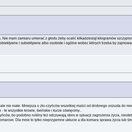
a. Nie mam zamiaru umierać z głodu żeby ocalić kilkadziesiąt kilogramów szczypiork
ło obiektywne i subiektywne albo osobiste i ogólne wobec których trzeba by zajmo
wcale nie małe. Mniejsza o zło-czyńców wszelkiej maści od drobnego oszusta do n
 te wszystkie krowie, świńskie i kurze oświęcimy...
yńców, bo podobno rośliny też odczuwają stres w sytuacji zagrożenia życia, nies
omarowi. Dla mnie to tylko nieprzyjemne ukłucie a dla komara sprawa życia lub śm