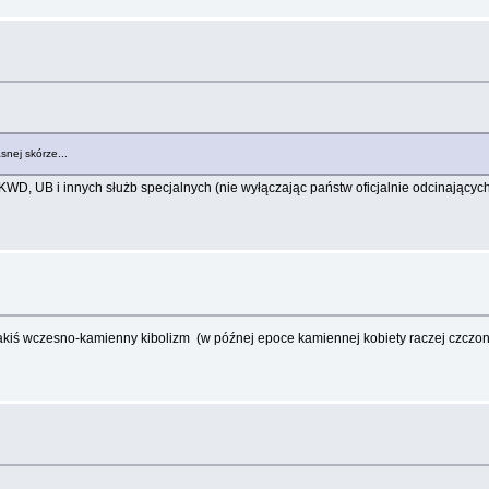
snej skórze...
WD, UB i innych służb specjalnych (nie wyłączając państw oficjalnie odcinających 
jakiś wczesno-kamienny kibolizm (w późnej epoce kamiennej kobiety raczej czczon