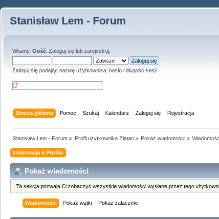
Stanisław Lem - Forum
Witamy,
Gość
.
Zaloguj się
lub
zarejestruj
.
Zaloguj się podając nazwę użytkownika, hasło i długość sesji
Strona główna
Pomoc
Szukaj
Kalendarz
Zaloguj się
Rejestracja
Stanisław Lem - Forum
»
Profil użytkownika Zlatan
»
Pokaż wiadomości
»
Wiadomośc
Informacja o Profilu
Pokaż wiadomości
Ta sekcja pozwala Ci zobaczyć wszystkie wiadomości wysłane przez tego użytkowni
Wiadomości
Pokaż wątki
Pokaż załączniki