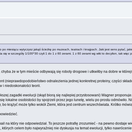
o po miesiącu wytyczysz jakąś ścieżkę po muzeach, teatrach i knajpach. Jaki jest sens pytać, jak
a się w szczegóły 1/100^30 czyli 1 do 1 z 60 zerami. 1 z 60 zerami wg wiki to decylion, tak więc 
, chyba że w tym mieście odbywają się roboty drogowe i utkwiłby na dobre w którejś
ent (nieprawdopodobieństwo odnalezienia jednej konkretnej proteiny, części skła
i niedoskonałości teorii.
ększej zagadki ewolucji (skąd biorą się najlepiej przystosowani) Wagner proponuje
 lokalne osobistości by spojrzeli przez jego lunetę, wielu po prostu odmówiło. Nie
 bo krążyć może tylko wokół Ziemi, która jest centrum wszechświata. Krótko mówią
powiedzieć.
il na który nie odpowiedział. To jeszcze potrafię zrozumieć - na pewno dostaje wię
, których celem było najwyraźniej nie dyskusja na temat ewolucji, tylko nawrócenie