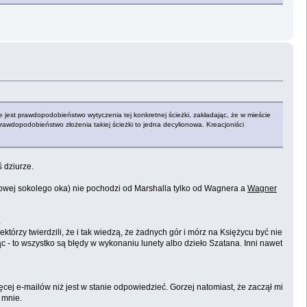
ie jest prawdopodobieństwo wytyczenia tej konkretnej ścieżki, zakładając, że w mieście
prawdopodobieństwo złożenia takiej ścieżki to jedna decylionowa. Kreacjoniści
 dziurze.
dowej sokolego oka) nie pochodzi od Marshalla tylko od Wagnera a
Wagner
.
którzy twierdzili, że i tak wiedzą, że żadnych gór i mórz na Księżycu być nie
c - to wszystko są błędy w wykonaniu lunety albo dzieło Szatana. Inni nawet
cej e-mailów niż jest w stanie odpowiedzieć. Gorzej natomiast, że zaczął mi
 mnie.