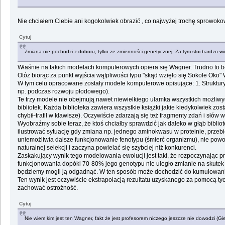
Nie chciałem Ciebie ani kogokolwiek obrazić , co najwyżej trochę sprowokow
Cytuj
Zmiana nie pochodzi z doboru, tylko ze zmienności genetycznej. Za tym stoi bardzo wi
Właśnie na takich modelach komputerowych opiera się Wagner. Trudno to będ
Otóż biorąc za punkt wyjścia wątpliwości typu "skąd wzięło się Sokole Oko
W tym celu opracowane zostały modele komputerowe opisujące: 1. Struktury
np. podczas rozwoju płodowego).
Te trzy modele nie obejmują nawet niewielkiego ułamka wszystkich możliwyc
bibliotek. Każda biblioteka zawiera wszystkie książki jakie kiedykolwiek zosta
chybił-trafił w klawisze). Oczywiście zdarzają się też fragmenty zdań i sł
Wyobraźmy sobie teraz, że ktoś chciałby sprawdzić jak daleko w głąb bibliote
ilustrować sytuację gdy zmiana np. jednego aminokwasu w proteinie, prze
uniemożliwia dalsze funkcjonowanie fenotypu (śmierć organizmu), nie powo
naturalnej selekcji i zaczyna powielać się szybciej niż konkurenci.
Zaskakujący wynik tego modelowania ewolucji jest taki, że rozpoczynając pr
funkcjonowania dopóki 70-80% jego genotypu nie uległo zmianie na skutek p
będziemy mogli ją odgadnąć. W ten sposób może dochodzić do kumulowani
Ten wynik jest oczywiście ekstrapolacją rezultatu uzyskanego za pomocą tyc
zachować ostrożność.
Cytuj
Nie wiem kim jest ten Wagner, fakt że jest profesorem niczego jeszcze nie dowodzi (Gie