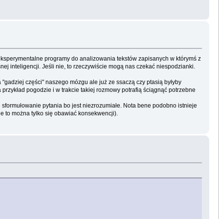
 eksperymentalne programy do analizowania tekstów zapisanych w którymś z
ej inteligencji. Jeśli nie, to rzeczywiście mogą nas czekać niespodzianki.
gadziej części" naszego mózgu ale już ze ssaczą czy ptasią byłyby
zykład pogodzie i w trakcie takiej rozmowy potrafią ściągnąć potrzebne
formułowanie pytania bo jest niezrozumiałe. Nota bene podobno istnieje
je to można tylko się obawiać konsekwencji).