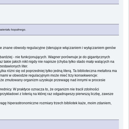
materiału kopalnego.
tkie znane obwody regulacyjne (sterujące włączaniem i wyłączaniem genów
bardziej - nie funkcjonujących. Wagner porównuje je do gigantycznych
oraz takie jakich nikt nigdy nie napisze (chyba tylko stado małp walących na
estawionych liter.
żka różni się od poprzedniej tylko jedną literą. Ta biblioteczna metafora ma
zymami w obwodzie regulacyjnym może mieć trzy konsekwencje:
wia że zmutowany organizm uzyskuje przewagę nad innymi w procesie
dnicy. W praktyce oznacza to, że organizm nie tracił zdolności
rzykładowi z loterią na której raz odgadnąwszy pierwszą liczbę, zawsze
uwagę hiperastronomiczne rozmiary trzech bibliotek każe, moim zdaniem,