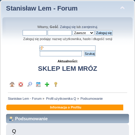
Stanisław Lem - Forum
Witamy,
Gość
.
Zaloguj się
lub
zarejestruj
.
Zaloguj się podając nazwę użytkownika, hasło i długość sesji
Aktualności:
SKLEP LEM MRÓZ
Stanisław Lem - Forum
»
Profil użytkownika Q
»
Podsumowanie
Informacja o Profilu
Podsumowanie
Q 