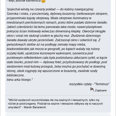
- więc jednak kamienica
"pojechał windą na czwarty pokład — do kabiny nawigacyjnej.
Szeroka i niska, z poczerniałą, dębową boazerią i belkowanym stropem,
przypominała kajutę okrętową. Miała okrętowe iluminatory w
miedzianych pierściennych ramach, przez które padało dzienne światło.
Jakieś czterdzieści lat temu panowała taka moda; nawet plastykowe
pokrycia ścian imitowały wówczas drewnianą klepkę. Otworzył okrągłe
okno i omal nie stuknął czołem w głuchy mur. Złudzenie dziennego
światła dawały ukryte jarzeniówki. Zatrzasnął okno i odwrócił się. Z
gwiazdowych stołów aż na podłogę zwisały mapy nieba,
bladoniebieskie jak morza w geografii, po kątach walały się rulony
zużytej kalki, upstrzone kursowymi wykresami, rysownica pod
punktowym reflektorkiem cała była podziobana ukłuciami cyrkli, w kącie
stało biurko, przed nim — dębowy fotel, przyśrubowany do podłogi, pod
siedzeniem miał kulowy przegub, żeby można go pochylać w dowolną
stronę, obok ciągnęły się wpuszczone w boazerię, zwaliste szafy
biblioteczne.
Istna arka Noego."
wszystkie cytaty - "Terminus"
Zapisane
"Wśród wydarzeń wszechświata nie ma ważnych i nieważnych, tylko my
różnie je postrzegamy. Podział na ważne i nieważne odbywa się w naszych
umysłach" - Marek Baraniecki