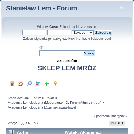
Stanisław Lem - Forum
Witamy,
Gość
.
Zaloguj się
lub
zarejestruj
.
Zaloguj się podając nazwę użytkownika, hasło i długość sesji
Aktualności:
SKLEP LEM MRÓZ
Stanisław Lem - Forum
»
Polski
»
Akademia Lemologiczna
(Moderatorzy:
Q
,
Forum Admin
,
skrzat
) »
Akademia Lemologiczna [Dzienniki gwiazdowe]
« poprzedni
następny »
Strony:
1
[
2
]
3
4
...
53
DRUKUJ
Autor
Wątek: Akademia