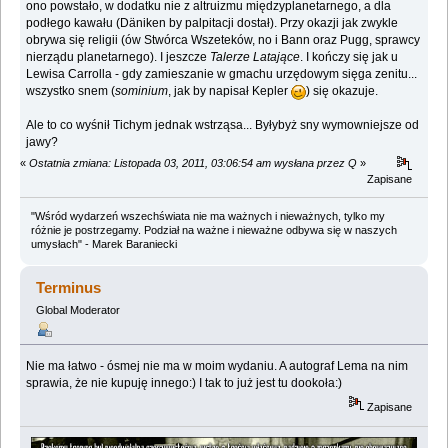
ono powstało, w dodatku nie z altruizmu międzyplanetarnego, a dla
podłego kawału (Däniken by palpitacji dostał). Przy okazji jak zwykle
obrywa się religii (ów Stwórca Wszeteków, no i Bann oraz Pugg, sprawcy
nierządu planetarnego). I jeszcze
Talerze Latające
. I kończy się jak u
Lewisa Carrolla - gdy zamieszanie w gmachu urzędowym sięga zenitu...
wszystko snem (
sominium
, jak by napisał Kepler
) się okazuje.
Ale to co wyśnił Tichym jednak wstrząsa... Byłybyż sny wymowniejsze od
jawy?
«
Ostatnia zmiana: Listopada 03, 2011, 03:06:54 am wysłana przez Q
»
Zapisane
"Wśród wydarzeń wszechświata nie ma ważnych i nieważnych, tylko my
różnie je postrzegamy. Podział na ważne i nieważne odbywa się w naszych
umysłach" - Marek Baraniecki
Terminus
Global Moderator
Nie ma łatwo - ósmej nie ma w moim wydaniu. A autograf Lema na nim
sprawia, że nie kupuję innego:) I tak to już jest tu dookoła:)
Zapisane