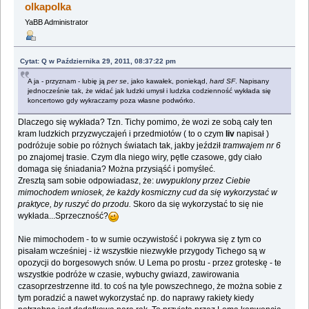
olkapolka
YaBB Administrator
Cytat: Q w Października 29, 2011, 08:37:22 pm
A ja - przyznam - lubię ją
per se
, jako kawałek, poniekąd,
hard SF
. Napisany
jednocześnie tak, że widać jak ludzki umysł i ludzka codzienność wykłada się
koncertowo gdy wykraczamy poza własne podwórko.
Dlaczego się wykłada? Tzn. Tichy pomimo, że wozi ze sobą cały ten
kram ludzkich przyzwyczajeń i przedmiotów ( to o czym
liv
napisał )
podróżuje sobie po różnych światach tak, jakby jeździł
tramwajem nr 6
po znajomej trasie. Czym dla niego wiry, pętle czasowe, gdy ciało
domaga się śniadania? Można przysiąść i pomyśleć.
Zresztą sam sobie odpowiadasz, że:
uwypuklony przez Ciebie
mimochodem wniosek, że każdy kosmiczny cud da się wykorzystać w
praktyce, by ruszyć do przodu.
Skoro da się wykorzystać to się nie
wykłada...Sprzeczność?
Nie mimochodem - to w sumie oczywistość i pokrywa się z tym co
pisałam wcześniej - iż wszystkie niezwykłe przygody Tichego są w
opozycji do borgesowych snów. U Lema po prostu - przez groteskę - te
wszystkie podróże w czasie, wybuchy gwiazd, zawirowania
czasoprzestrzenne itd. to coś na tyle powszechnego, że można sobie z
tym poradzić a nawet wykorzystać np. do naprawy rakiety kiedy