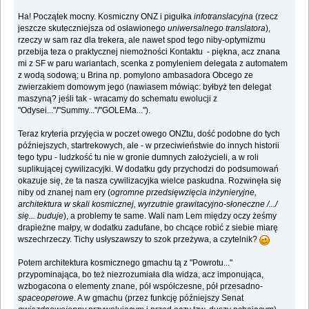
Ha! Początek mocny. Kosmiczny ONZ i pigułka
infotranslacyjna
(rzecz
jeszcze skuteczniejsza od osławionego
uniwersalnego translatora
),
rzeczy w sam raz dla trekera, ale nawet spod tego niby-optymizmu
przebija teza o praktycznej niemożności Kontaktu - piękna, acz znana
mi z SF w paru wariantach, scenka z pomyleniem delegata z automatem
z wodą sodową; u Brina np. pomylono ambasadora Obcego ze
zwierzakiem domowym jego (nawiasem mówiąc: byłbyż ten delegat
maszyną? jeśli tak - wracamy do schematu ewolucji z
"Odysei..."/"Summy..."/"GOLEMa...").
Teraz kryteria przyjęcia w poczet owego ONZtu, dość podobne do tych
późniejszych, startrekowych, ale - w przeciwieństwie do innych historii
tego typu - ludzkość tu nie w gronie dumnych założycieli, a w roli
suplikującej cywilizacyjki. W dodatku gdy przychodzi do podsumowań
okazuje się, że ta nasza cywilizacyjka wielce paskudna. Rozwinęła się
niby od znanej nam ery (
ogromne przedsięwzięcia inżynieryjne,
architektura w skali kosmicznej, wyrzutnie grawitacyjno-słoneczne /.../
się... buduje
), a problemy te same. Wali nam Lem między oczy żeśmy
drapieżne małpy, w dodatku zadufane, bo chcące robić z siebie miarę
wszechrzeczy. Tichy usłyszawszy to szok przeżywa, a czytelnik?
Potem architektura kosmicznego gmachu tą z "Powrotu..."
przypominająca, bo też niezrozumiała dla widza, acz imponująca,
wzbogacona o elementy znane, pół współczesne, pół przesadno-
spaceoperowe
. A w gmachu (przez funkcję późniejszy Senat