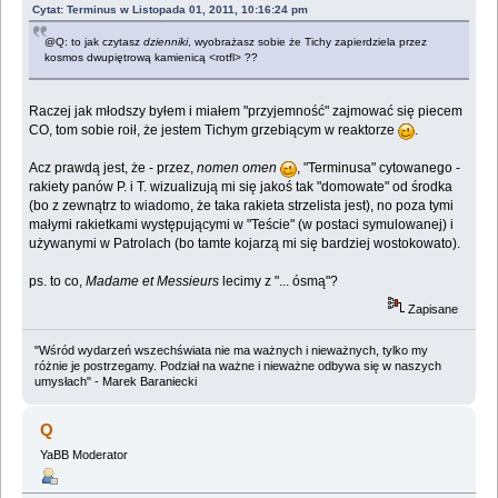
Cytat: Terminus w Listopada 01, 2011, 10:16:24 pm
@Q: to jak czytasz
dzienniki
, wyobrażasz sobie że Tichy zapierdziela przez
kosmos dwupiętrową kamienicą <rotfl> ??
Raczej jak młodszy byłem i miałem "przyjemność" zajmować się piecem
CO, tom sobie roił, że jestem Tichym grzebiącym w reaktorze
.
Acz prawdą jest, że - przez,
nomen omen
, "Terminusa" cytowanego -
rakiety panów P. i T. wizualizują mi się jakoś tak "domowate" od środka
(bo z zewnątrz to wiadomo, że taka rakieta strzelista jest), no poza tymi
małymi rakietkami występującymi w "Teście" (w postaci symulowanej) i
używanymi w Patrolach (bo tamte kojarzą mi się bardziej wostokowato).
ps. to co,
Madame et Messieurs
lecimy z "... ósmą"?
Zapisane
"Wśród wydarzeń wszechświata nie ma ważnych i nieważnych, tylko my
różnie je postrzegamy. Podział na ważne i nieważne odbywa się w naszych
umysłach" - Marek Baraniecki
Q
YaBB Moderator