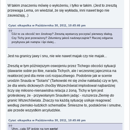
W takim znaczeniu mówię o wyłożeniu, i tylko w takim. (Jest to zresztą
przewaga Lema, on wiedział, że się wykłada, inni nawet tego nie
zauważają...)
Cytat: olkapolka w Października 30, 2011, 10:45:46 pm
Cóż to za obcość ten
środowy
? Zresztą wystarczy poczytać pierwszy dialog.
Czy Tichy jest przerażony? Zdumiony jakoś nadzwyczajnie? Raczej odgania
przybysza jak natręta i śpi dalej...
Jest na granicy jawy i snu, nie wie nawet majak czy nie majak...
Zresztą w tym późniejszym oswojeniu przez Tichego obcości sytuacji
(dawanie
sobie
po łbie, narada Tichych, ale i wczesniej jajecznica na
reaktorze) jest dla mnie coś rozpaczliwego. Podobnie jak w scenie
urodzin Snauta w "Solaris" (Tarkowski mi się znów nakłada) czy w tym,
że dla wielu dickowych choćby Wszechświat implodował najbardziej
liczy się miłosno-nienawistna relacja z żoną. Tichy w tym jest
groteskowy, że - przywołanym Snautem jadąc -
rozszerza Ziemię do
granic Wszechświata
. Znaczy na każdą sytuację usiłuje reagować
według ziemsko-ludzkich schematów. Śmieszne to, podskórnie i smutne,
ale przede wszystkim arcyludzkie.
Cytat: olkapolka w Października 30, 2011, 10:45:46 pm
Uhm...cała SF jedzie na tym
serio
!