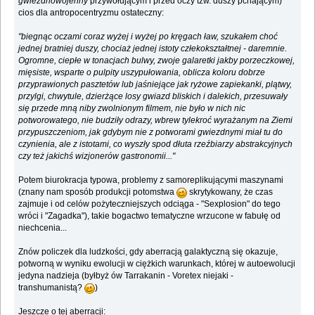
gwiezdnowojenny
przywołującym i przed oczy tzw. duszy pchającym)
cios dla antropocentryzmu ostateczny:
"biegnąc oczami coraz wyżej i wyżej po kręgach ław, szukałem choć
jednej bratniej duszy, chociaż jednej istoty człekokształtnej - daremnie.
Ogromne, ciepłe w tonacjach bulwy, zwoje galaretki jakby porzeczkowej,
mięsiste, wsparte o pulpity uszypułowania, oblicza koloru dobrze
przyprawionych pasztetów lub jaśniejące jak ryżowe zapiekanki, plątwy,
przylgi, chwytule, dzierżące losy gwiazd bliskich i dalekich, przesuwały
się przede mną niby zwolnionym filmem, nie było w nich nic
potworowatego, nie budziły odrazy, wbrew tylekroć wyrażanym na Ziemi
przypuszczeniom, jak gdybym nie z potworami gwiezdnymi miał tu do
czynienia, ale z istotami, co wyszły spod dłuta rzeźbiarzy abstrakcyjnych
czy też jakichś wizjonerów gastronomii..."
Potem biurokracja typowa, problemy z samoreplikującymi maszynami
(znany nam sposób produkcji potomstwa
skrytykowany, że czas
zajmuje i od celów pożyteczniejszych odciąga - "Sexplosion" do tego
wróci i "Zagadka"), takie bogactwo tematyczne wrzucone w fabułę od
niechcenia...
Znów policzek dla ludzkości, gdy aberracją galaktyczną się okazuje,
potworną w wyniku ewolucji w ciężkich warunkach, której w autoewolucji
jedyna nadzieja (byłbyż ów Tarrakanin - Voretex niejaki -
transhumanistą?
)
Jeszcze o tej aberracji: