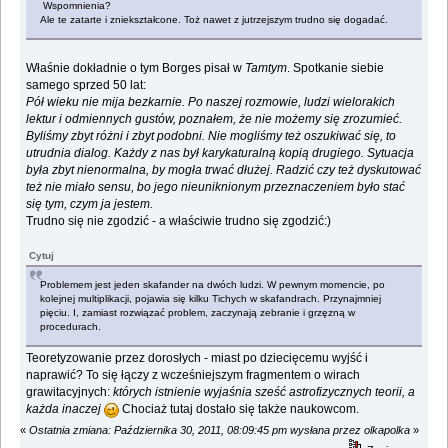
Wspomnienia?
Ale te zatarte i zniekształcone. Toż nawet z jutrzejszym trudno się dogadać.
Właśnie dokładnie o tym Borges pisał w
Tamtym
. Spotkanie siebie
samego sprzed 50 lat:
Pół wieku nie mija bezkarnie. Po naszej rozmowie, ludzi wielorakich
lektur i odmiennych gustów, poznałem, że nie możemy się zrozumieć.
Byliśmy zbyt różni i zbyt podobni. Nie mogliśmy też oszukiwać się, to
utrudnia dialog. Każdy z nas był karykaturalną kopią drugiego. Sytuacja
była zbyt nienormalna, by mogła trwać dłużej. Radzić czy też dyskutować
też nie miało sensu, bo jego nieuniknionym przeznaczeniem było stać
się tym, czym ja jestem.
Trudno się nie zgodzić - a właściwie trudno się zgodzić:)
Cytuj
Problemem jest jeden skafander na dwóch ludzi. W pewnym momencie, po
kolejnej multiplikacji, pojawia się kilku Tichych w skafandrach. Przynajmniej
pięciu. I, zamiast rozwiązać problem, zaczynają zebranie i grzęzną w
procedurach.
Teoretyzowanie przez dorosłych - miast po dziecięcemu wyjść i
naprawić? To się łączy z wcześniejszym fragmentem o wirach
grawitacyjnych:
których istnienie wyjaśnia sześć astrofizycznych teorii, a
każda inaczej
Chociaż tutaj dostało się także naukowcom.
«
Ostatnia zmiana: Października 30, 2011, 08:09:45 pm wysłana przez olkapolka
»