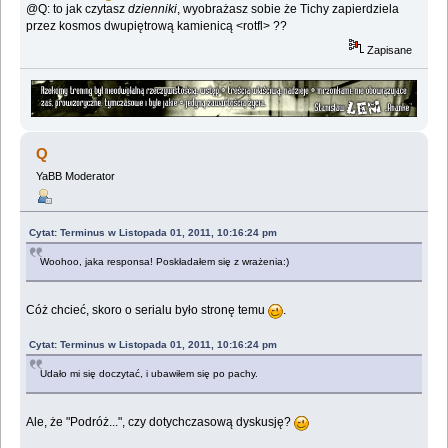
@Q: to jak czytasz
dzienniki
, wyobrażasz sobie że Tichy zapierdziela
przez kosmos dwupiętrową kamienicą <rotfl> ??
Zapisane
Q
YaBB Moderator
Cytat: Terminus w Listopada 01, 2011, 10:16:24 pm
Woohoo, jaka responsa! Poskładałem się z wrażenia:)
Cóż chcieć, skoro o serialu było stronę temu
.
Cytat: Terminus w Listopada 01, 2011, 10:16:24 pm
Udało mi się doczytać, i ubawiłem się po pachy.
Ale, że "Podróż...", czy dotychczasową dyskusję?