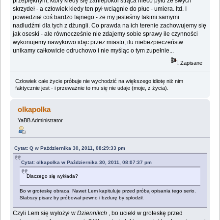
przepięknym, który kiedy się zaniepokoi strąca nieco pyłu ze swych
skrzydeł - a człowiek kiedy ten pył wciągnie do płuc - umiera. Itd. I
powiedział coś bardzo fajnego - że my jesteśmy takimi samymi
nadludźmi dla tych z dżungli. Co prawda na ich terenie zachowujemy się
jak oseski - ale równocześnie nie zdajemy sobie sprawy ile czynności
wykonujemy nawykowo idąc przez miasto, ilu niebezpieczeństw
unikamy całkowicie odruchowo i nie myśląc o tym zupełnie...
Zapisane
Człowiek całe życie próbuje nie wychodzić na większego idiotę niż nim
faktycznie jest - i przeważnie to mu się nie udaje (moje, z życia).
olkapolka
YaBB Administrator
Cytat: Q w Października 30, 2011, 08:29:33 pm
Cytat: olkapolka w Października 30, 2011, 08:07:37 pm
Dlaczego się wykłada?
Bo w groteskę obraca. Nawet Lem kapituluje przed próbą opisania tego serio.
Słabszy pisarz by próbował pewno i bzdurę by spłodził.
Czyli Lem się wyłożył w
Dziennikch
, bo uciekł w groteskę przed