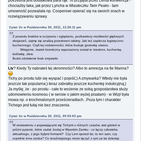
potrzebna jest dodatkowa para rąk. To przyjęta przez Lema konwencja -
chociażby taka, jak przez Lyncha w
Miasteczku Twin Peaks
- tam
umowność pozwalała np. Cooperowi opierać się na swoich snach w
rozwiązywaniu sprawy.
Cytat: liv w Października 30, 2011, 12:26:11 pm
Z powodu braków w oczytaniu i oglądaniu, pozbawiony możliwości głębszych
skojarzeń, zajmę się analizą przestrzeni rakiety. Jak też zaplecza logistyczno-
kuchennego. Czyli tej codzienności, która buduje groteskę utworu.
Wstępnie, statek kosmiczny wyposażony został w: kredens, kuchenkę,
lodówkę, zlew.
Budzi zdziwienie brak zmywarki.
Liv
? Kiedy Ty nabrałeś tej skromności? Albo to amnezja na tle Manna?
Tichy po prostu lubi się wyspać i pojeść;) A zmywarka? Wtedy nie była
jeszcze tak popularna;) teraz zabrałby jeszcze kuchenkę indukcyjną;)
Ja myślę, że - po prostu - całe to wożenie ze sobą gospodarstwa służy
udomowieniu kosmosu ( w sensie o jakim wyżej pisałam) - w
Wizji
była
mowa np. o krochmalonych prześcieradłach...Poza tym i charakter
Tichego jest tutaj nie bez znaczenia.
Cytat: liv w Października 30, 2011, 05:53:03 pm
W zestawieniu z pojawiającymi się Tichymi z różnych czasów, wisi gdzieś w
próżni pytanie, które zadał, bodaj w Wysokim Zamku - co łączy człowieka
aktualnego, z jego byłymi formami? Czy Lem sprzed lat, to ten sam, czy
zupełnie inna osoba? Co teraźniejszego może łączyć z tym za lat dziesiąt.