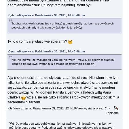
chiefie
, gdzie fabuła była zbudowana na anomalii kwantowej i na
nadmienionym człeku, "Obcy" tam najmniej istotni byli.
Cytat: olkapolka w Października 30, 2011, 10:45:46 pm
Trzeba mieć wielki talent żeby uniknąć groteski (myślę, że Lem w powyższych
pozycjach dał radę) i taki sam by świadomie jej użyć;)
Ty, to o co my się właściwie spieramy?
Cytat: olkapolka w Października 30, 2011, 10:45:46 pm
Nie, nie mówię, że wygląda tu Lem, bo nie wiem - mówię, że cechy charakteru
Tichego dodatkowo dystansują powagę kosmicznych podróży;)
A ja o skłonności Lema do stylizacji
retro
, do staroci. Nie wiem ile w tym
tylko żartu, ile tylko postarzenia warstwy techn. utworów, ale zawsze mi
się zdawało, że różnica miedzy staroświeckim w stylu (na ile mogłem
ocenić widząc w TV) domem Państwa Lemów, a hi-tech willą Pana
Clarke'a
wzięła się nie tylko z różnic zarobkowych miedzy polskim, a
zachodnim pisarzem.
«
Ostatnia zmiana: Października 31, 2011, 12:40:07 am wysłana przez Q
»
Zapisane
"Wśród wydarzeń wszechświata nie ma ważnych i nieważnych, tylko my
różnie je postrzegamy. Podział na ważne i nieważne odbywa się w naszych