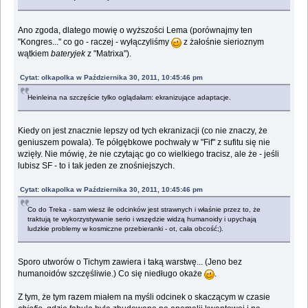
Ano zgoda, dlatego mowię o wyższości Lema (porównajmy ten
"Kongres..." co go - raczej - wyłączyliśmy
z żałośnie sierioznym
wątkiem
bateryjek
z "Matrixa").
Cytat: olkapolka w Października 30, 2011, 10:45:46 pm
Heinleina na szczęście tylko oglądałam: ekranizujące adaptacje.
Kiedy on jest znacznie lepszy od tych ekranizacji (co nie znaczy, że
geniuszem powala). Te półgębkowe pochwały w "Fif" z sufitu się nie
wzięły. Nie mówię, że nie czytając go co wielkiego tracisz, ale że - jeśli
lubisz SF - to i tak jeden ze znośniejszych.
Cytat: olkapolka w Października 30, 2011, 10:45:46 pm
Co do Treka - sam wiesz ile odcinków jest strawnych i właśnie przez to, że
traktują te wykorzystywanie serio i wszędzie widzą humanoidy i upychają
ludzkie problemy w kosmiczne przebieranki - ot, cała obcość;).
Sporo utworów o Tichym zawiera i taką warstwę... (Jeno bez
humanoidów szczęśliwie.) Co się niedługo okaże
.
Z tym, że tym razem miałem na myśli odcinek o skaczącym w czasie