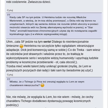
robi codziennie. Zwłaszcza dzieci.
Cytuj
Kiedy cała SF na tym jedzie. U Heinleina ludzie nie rozumią Władców
Marionetek, a wiedzą, że im trza skórę przetrzepać, u Dicka robi się biznes na
urządzeniach, których się samemu dobrze nie rozumie (efekt uboczny w postaci
możności otwarcia wrót na Ziemię alternatywną wychodzi w praniu), w "Star
Treku" anomalii kwantowo-chronomocyjnych używa się do rozwiązania zagadki
kryminalnego typu (i w efekcie szpiegowskiej intrygi).
Uhm...cała SF jedzie na tym
serio
! Dlatego to nieintencjonalnie
śmieszne
Heinleina na szczęście tylko oglądałam: ekranizujące
adaptacje. Dick jest konwencją samą w sobie;) Co do Treka - sam wiesz
ile odcinków jest strawnych i właśnie przez to, że traktują te
wykorzystywanie serio i wszędzie widzą humanoidy i upychają ludzkie
problemy w kosmiczne przebieranki - ot, cała obcość;).
Trzeba mieć wielki talent żeby uniknąć groteski (myślę, że Lem w
powyższych pozycjach dał radę) i taki sam by świadomie jej użyć;)
Cytuj
Mówisz, że z Tichego (z Pirxa też zresztą) wygląda tu Lem ze swym
charakterem mieszczucha?
Nie, nie mówię, że wygląda tu Lem, bo nie wiem - mówię, że cechy
charakteru Tichego dodatkowo dystansują powagę kosmicznych
podróży;)