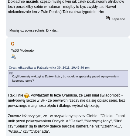
Dokładnie
maziek
: często myślę o tym jak człek pozbawiony atrybutów
tech poradziłby sobie w naturce - mógłby to być zwykły las. Nawet
niekoniecznie ten z Twin Peaks;) Tak na dwa tygodnie. Hm...
Zapisane
Mówią już powszechnie: Di - da...
Q
YaBB Moderator
Cytat: olkapolka w Października 30, 2011, 10:45:46 pm
Czyli Lem się wyłożył w
Dziennikch
, bo uciekł w groteskę przed opisywaniem
kosmosu serio?
I tak, i nie
. Powtarzam tu tezę Oramusa, że Lem miał świadomość -
nietypową raczej w SF - że pewnych rzeczy nie da się opisać serio, bez
poważnego marginesu błędu i dlatego wybrał stylizację.
Zauważ też przy tym, że - w przywołanym przez Ciebie - "Obłoku..." robi
unik przed pokazywaniem Obcych, a "Fiasko", "Niezwyciężony", "Pirx"
czy "Solaris" są to utwory dalece bardziej kameralne niż "Dzienniki...",
"Wizja..." czy "Cyberiada".