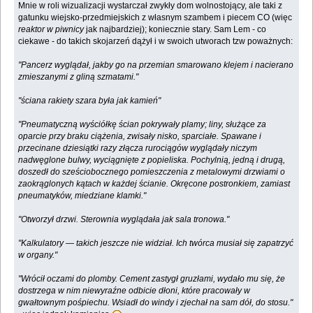
Mnie w roli wizualizacji wystarczał zwykły dom wolnostojący, ale taki z
gatunku wiejsko-przedmiejskich z własnym szambem i piecem CO (więc
reaktor w piwnicy
jak najbardziej); koniecznie stary. Sam Lem - co
ciekawe - do takich skojarzeń dążył i w swoich utworach tzw poważnych:
"Pancerz wyglądał, jakby go na przemian smarowano klejem i nacierano
zmieszanymi z gliną szmatami."
"ściana rakiety szara była jak kamień"
"Pneumatyczną wyściółkę ścian pokrywały plamy; liny, służące za
oparcie przy braku ciążenia, zwisały nisko, sparciałe. Spawane i
przecinane dziesiątki razy złącza rurociągów wyglądały niczym
nadwęglone bulwy, wyciągnięte z popieliska. Pochylnią, jedną i drugą,
doszedł do sześciobocznego pomieszczenia z metalowymi drzwiami o
zaokrąglonych kątach w każdej ścianie. Okręcone postronkiem, zamiast
pneumatyków, miedziane klamki."
"Otworzył drzwi. Sterownia wyglądała jak sala tronowa."
"Kalkulatory — takich jeszcze nie widział. Ich twórca musiał się zapatrzyć
w organy."
"Wrócił oczami do plomby. Cement zastygł gruzłami, wydało mu się, że
dostrzega w nim niewyraźne odbicie dłoni, które pracowały w
gwałtownym pośpiechu. Wsiadł do windy i zjechał na sam dół, do stosu."