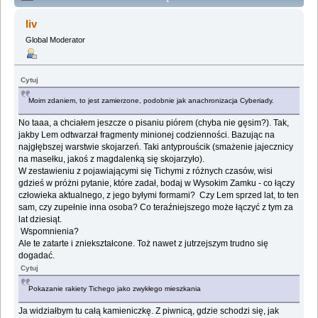
Lemologiczna [Dzienniki gwiazdowe] (Przeczytany
liv
2256644 razy)
Global Moderator
Cytuj
Moim zdaniem, to jest zamierzone, podobnie jak anachronizacja Cyberiady.
No taaa, a chciałem jeszcze o pisaniu piórem (chyba nie gęsim?). Tak,
jakby Lem odtwarzał fragmenty minionej codzienności. Bazując na
najgłębszej warstwie skojarzeń. Taki antyprouścik (smażenie jajecznicy
na masełku, jakoś z magdalenką się skojarzyło).
W zestawieniu z pojawiającymi się Tichymi z różnych czasów, wisi
gdzieś w próżni pytanie, które zadał, bodaj w Wysokim Zamku - co łączy
człowieka aktualnego, z jego byłymi formami? Czy Lem sprzed lat, to ten
sam, czy zupełnie inna osoba? Co teraźniejszego może łączyć z tym za
lat dziesiąt.
Wspomnienia?
Ale te zatarte i zniekształcone. Toż nawet z jutrzejszym trudno się
dogadać.
Cytuj
Pokazanie rakiety Tichego jako zwykłego mieszkania
Ja widziałbym tu całą kamieniczkę. Z piwnicą, gdzie schodzi się, jak