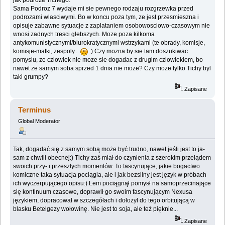
Sama Podroz 7 wydaje mi sie pewnego rodzaju rozgrzewka przed
podrozami wlasciwymi. Bo w koncu poza tym, ze jest przesmieszna i
opisuje zabawne sytuacje z zaplataniem osobowosciowo-czasowym nie
wnosi zadnych tresci glebszych. Moze poza kilkoma
antykomunistycznymi/biurokratycznymi wstrzykami (te obrady, komisje,
komisje-matki, zespoly...
) Czy mozna by sie tam doszukiwac
pomyslu, ze czlowiek nie moze sie dogadac z drugim czlowiekiem, bo
nawet ze samym soba sprzed 1 dnia nie moze? Czy moze tylko Tichy byl
taki grumpy?
Zapisane
Terminus
Global Moderator
Tak, dogadać się z samym sobą może być trudno, nawet jeśli jest to ja-
sam z chwili obecnej:) Tichy zaś miał do czynienia z szerokim przelądem
swoich przy- i przeszłych momentów. To fascynujące, jakie bogactwo
komiczne taka sytuacja pociągla, ale i jak bezsilny jest język w próbach
ich wyczerpującego opisu:) Lem pociągnął pomysł na samoprzecinające
się kontinuum czasowe, doprawił go swoim fascynującym Nexusa
językiem, dopracował w szczegółach i dołożył do tego orbitującą w
blasku Betelgezy wołowinę. Nie jest to soja, ale też pięknie...
Zapisane