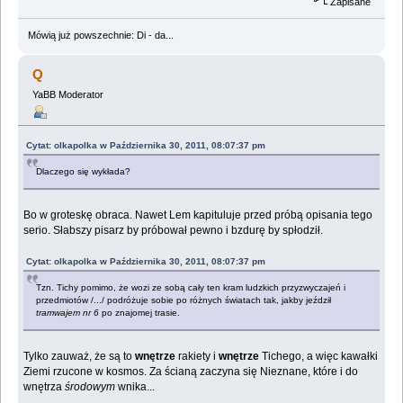
Zapisane
Mówią już powszechnie: Di - da...
Q
YaBB Moderator
Cytat: olkapolka w Października 30, 2011, 08:07:37 pm
Dlaczego się wykłada?
Bo w groteskę obraca. Nawet Lem kapituluje przed próbą opisania tego
serio. Słabszy pisarz by próbował pewno i bzdurę by spłodził.
Cytat: olkapolka w Października 30, 2011, 08:07:37 pm
Tzn. Tichy pomimo, że wozi ze sobą cały ten kram ludzkich przyzwyczajeń i
przedmiotów /.../ podróżuje sobie po różnych światach tak, jakby jeździł
tramwajem nr 6
po znajomej trasie.
Tylko zauważ, że są to
wnętrze
rakiety i
wnętrze
Tichego, a więc kawałki
Ziemi rzucone w kosmos. Za ścianą zaczyna się Nieznane, które i do
wnętrza
środowym
wnika...