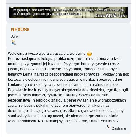
NEXUS6
Juror
Wolowina zawsze wygra z pasza dla wolowiny
Podroz nastepna to kolejna probka rozrprawiania sie Lema z ludzka
natura i przyczynami jej ksztaltu. Przy czym humorystycznie ( rzecz
jasna ) odchodzi on od koncepcji przypadku, jednego z ulubionych
tematow Lema, na rzecz bezposredniej mocy sprawczej. Postawiona jest
tez teza iz ewolucja nie musi przebiegac w warunkach bezwzglednej
konkurencji i walki o byt, a nawet nie powinna i naturalnie nie moze.
Pojawia sie tez b. czesty motyw obrzydzenia do czlowieka, jego fizjologii,
psychiki, seksualnosci, cywilizacji i kultury. Wszystkie ludzkie
bezecenstwa i niedorobki znajduja pelne wyjasnienie w prapoczatkach
zycia. Bylibysmy pokalani grzechem pierworodnym, ktory nas
determinuje, choc jego sprawca jest Stworca, w dwoch osobach, a my
sami wybrykiem nie natury nawet, ale niemoralnego zartu na skale
wszechswiatowa. No i w takiej sytuacji: "Jak zyc, Panie Premierze?"
Zapisane