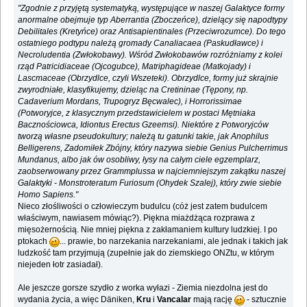
"Zgodnie z przyjętą systematyką, występujące w naszej Galaktyce formy
anormalne obejmuje typ Aberrantia (Zboczeńce), dzielący się napodtypy
Debilitales (Kretyńce) oraz Antisapientinales (Przeciwrozumce). Do tego
ostatniego podtypu należą gromady Canaliacaea (Paskudławce) i
Necroludentia (Zwłokobawy). Wśród Zwłokobawów rozróżniamy z kolei
rząd Patricidiaceae (Ojcogubce), Matriphagideae (Matkojady) i
Lascmaceae (Obrzydlce, czyli Wszeteki). Obrzydlce, formy już skrajnie
zwyrodniałe, klasyfikujemy, dzieląc na Cretininae (Tępony, np.
Cadaverium Mordans, Trupogryz Bęcwalec), i Horrorissimae
(Potworyjce, z klasycznym przedstawicielem w postaci Mętniaka
Bacznościowca, Idiontus Erectus Gzeemsi). Niektóre z Potworyjców
tworzą własne pseudokultury; należą tu gatunki takie, jak Anophilus
Belligerens, Zadomiłek Zbójny, który nazywa siebie Genius Pulcherrimus
Mundanus, albo jak ów osobliwy, łysy na całym ciele egzemplarz,
zaobserwowany przez Grammplussa w najciemniejszym zakątku naszej
Galaktyki - Monstroteratum Furiosum (Ohydek Szalej), który zwie siebie
Homo Sapiens."
Nieco złośliwości o człowieczym budulcu (cóż jest zatem budulcem
właściwym, nawiasem mówiąc?). Piękna miażdżąca rozprawa z
mięsożernością. Nie mniej piękna z zakłamaniem kultury ludzkiej. I po
ptokach
... prawie, bo narzekania narzekaniami, ale jednak i takich jak
ludzkość tam przyjmują (zupełnie jak do ziemskiego ONZtu, w którym
niejeden łotr zasiadał).
Ale jeszcze gorsze szydło z worka wyłazi - Ziemia niezdolna jest do
wydania życia, a więc Däniken,
Kru
i
Vancalar
mają rację
- sztucznie