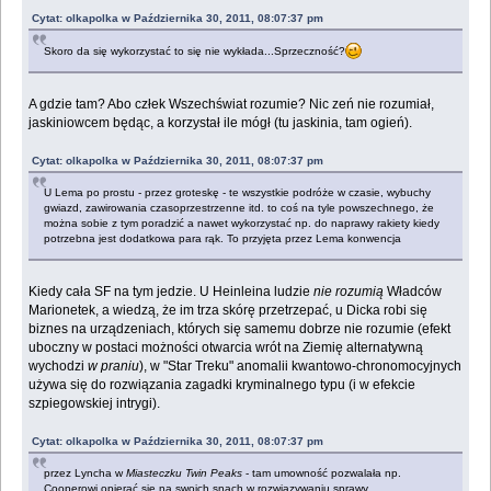
Cytat: olkapolka w Października 30, 2011, 08:07:37 pm
Skoro da się wykorzystać to się nie wykłada...Sprzeczność?
A gdzie tam? Abo człek Wszechświat rozumie? Nic zeń nie rozumiał,
jaskiniowcem będąc, a korzystał ile mógł (tu jaskinia, tam ogień).
Cytat: olkapolka w Października 30, 2011, 08:07:37 pm
U Lema po prostu - przez groteskę - te wszystkie podróże w czasie, wybuchy
gwiazd, zawirowania czasoprzestrzenne itd. to coś na tyle powszechnego, że
można sobie z tym poradzić a nawet wykorzystać np. do naprawy rakiety kiedy
potrzebna jest dodatkowa para rąk. To przyjęta przez Lema konwencja
Kiedy cała SF na tym jedzie. U Heinleina ludzie
nie rozumią
Władców
Marionetek, a wiedzą, że im trza skórę przetrzepać, u Dicka robi się
biznes na urządzeniach, których się samemu dobrze nie rozumie (efekt
uboczny w postaci możności otwarcia wrót na Ziemię alternatywną
wychodzi
w praniu
), w "Star Treku" anomalii kwantowo-chronomocyjnych
używa się do rozwiązania zagadki kryminalnego typu (i w efekcie
szpiegowskiej intrygi).
Cytat: olkapolka w Października 30, 2011, 08:07:37 pm
przez Lyncha w
Miasteczku Twin Peaks
- tam umowność pozwalała np.
Cooperowi opierać się na swoich snach w rozwiązywaniu sprawy.