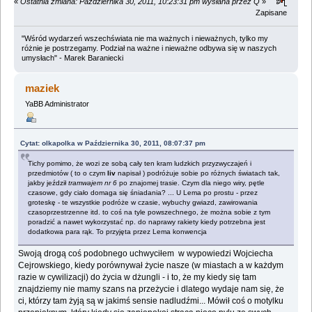
«
Ostatnia zmiana: Października 30, 2011, 10:23:31 pm wysłana przez Q
»
Zapisane
"Wśród wydarzeń wszechświata nie ma ważnych i nieważnych, tylko my
różnie je postrzegamy. Podział na ważne i nieważne odbywa się w naszych
umysłach" - Marek Baraniecki
maziek
YaBB Administrator
Cytat: olkapolka w Października 30, 2011, 08:07:37 pm
Tichy pomimo, że wozi ze sobą cały ten kram ludzkich przyzwyczajeń i
przedmiotów ( to o czym
liv
napisał ) podróżuje sobie po różnych światach tak,
jakby jeździł
tramwajem nr 6
po znajomej trasie. Czym dla niego wiry, pętle
czasowe, gdy ciało domaga się śniadania? ... U Lema po prostu - przez
groteskę - te wszystkie podróże w czasie, wybuchy gwiazd, zawirowania
czasoprzestrzenne itd. to coś na tyle powszechnego, że można sobie z tym
poradzić a nawet wykorzystać np. do naprawy rakiety kiedy potrzebna jest
dodatkowa para rąk. To przyjęta przez Lema konwencja
Swoją drogą coś podobnego uchwyciłem w wypowiedzi Wojciecha
Cejrowskiego, kiedy porównywał życie nasze (w miastach a w każdym
razie w cywilizacji) do życia w dżungli - i to, że my kiedy się tam
znajdziemy nie mamy szans na przeżycie i dlatego wydaje nam się, że
ci, którzy tam żyją są w jakimś sensie nadludźmi... Mówił coś o motylku