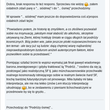
Dobra, brak responsu to też respons. Sprzeciwu nie widzę
, zatem
ostatnich zdań parę o "... siódmej" i do "... ósmej" przechodzimy.
W sprawie "... siódmej" mam jeszcze do dopowiedzenia coś a'propos
ostatnich zdań tejże:
"Powiadano potem, że historię tę zmyśliłem, a co złośliwsi pozwalali
sobie na insynuację, jakobym miał słabość do alkoholu, skrzętnie
ukrywaną na Ziemi, której hołduję śmiało w ciągu długich lat podróży
kosmicznych. Bóg jeden wie, jakie jeszcze plotki rozpowszechniano na
ten temat - ale tacy już są ludzie: dają chętniej wiarę najbardziej
nieprawdopodobnym bzdurom aniżeli autentycznym faktom, które
pozwoliłem sobie tu przedstawić."
Pomijając sztafaż brzmi to wypisz-wymaluj jak finał gawęd wiadomego
barona
zewstępowego
i gdyby traktować tą "Podróż..." osobno da się ją
postrzegać jako realistyczną SF tj. jako münchausenowskie przechwałki
realnego kosmonauty istniejącego sobie w realnym świecie
hard
SF,
trochę bardziej futurystycznym od pirxowego. Miła byłaby mi taka
interpretacja, ale nie ma lekko (znów
Lem kluczy
interpretację
utrudniając
), bo w zestawieniu z pieniami tichochwalczymi w
przedmowie by się to gryzło...
Przechodząc do "Podróży ósmej"...