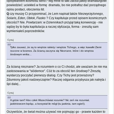
opisywaniem kosmosu serio? Wg mnie to taki zarzut jakby dramaturgowi
powiedzieć: uciekłeś w formę dramatu, bo nie potrafisz dać porządnego
opisu postaci, otoczenia itd.
Q
czy muszę Ci przypominać, że Lem napisał także
Niezwyciężonego
,
Solaris
,
Eden
,
Obłok
,
Fiasko
? Czy kapituluje przed opisem kosmicznych
obcości? Nie. Powtarzam: w
Dziennikach
przyjął taką konwencję - nie
sądzę by to była kapitulacja a raczej stylizacja, forma - zresztą sam
wymieniałeś poprzedników.
Cytuj
Tylko zauważ, że są to wnętrze rakiety i wnętrze Tichego, a więc kawałki Ziemi
rzucone w kosmos. Za ścianą zaczyna się Nieznane, które i do wnętrza
środowym wnika...
Za ścianą nieznane? Ja rozumiem o co Ci chodzi, ale uważam że nie ma
zastosowania w "siódemce". Cóż to za obcość ten
środowy
? Zresztą
wystarczy poczytać pierwszy dialog. Czy Tichy jest przerażony?
Zdumiony jakoś nadzwyczajnie? Raczej odgania przybysza jak natręta i
śpi dalej...
Cytuj
A gdzie tam? Abo człek Wszechświat rozumie? Nic zeń nie rozumiał,
jaskiniowcem będąc, a korzystał ile mógł (tu jaskinia, tam ogień).
Oczywiście, że świat można używać nie pojmując go - prawie każden to