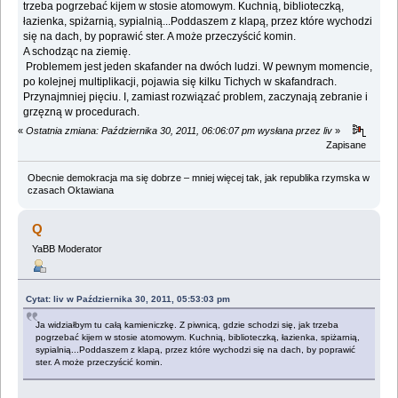
trzeba pogrzebać kijem w stosie atomowym. Kuchnią, biblioteczką,
łazienka, spiżarnią, sypialnią...Poddaszem z klapą, przez które wychodzi
się na dach, by poprawić ster. A może przeczyścić komin.
A schodząc na ziemię.
Problemem jest jeden skafander na dwóch ludzi. W pewnym momencie,
po kolejnej multiplikacji, pojawia się kilku Tichych w skafandrach.
Przynajmniej pięciu. I, zamiast rozwiązać problem, zaczynają zebranie i
grzęzną w procedurach.
«
Ostatnia zmiana: Października 30, 2011, 06:06:07 pm wysłana przez liv
»
Zapisane
Obecnie demokracja ma się dobrze – mniej więcej tak, jak republika rzymska w
czasach Oktawiana
Q
YaBB Moderator
Cytat: liv w Października 30, 2011, 05:53:03 pm
Ja widziałbym tu całą kamieniczkę. Z piwnicą, gdzie schodzi się, jak trzeba
pogrzebać kijem w stosie atomowym. Kuchnią, biblioteczką, łazienka, spiżarnią,
sypialnią...Poddaszem z klapą, przez które wychodzi się na dach, by poprawić
ster. A może przeczyścić komin.