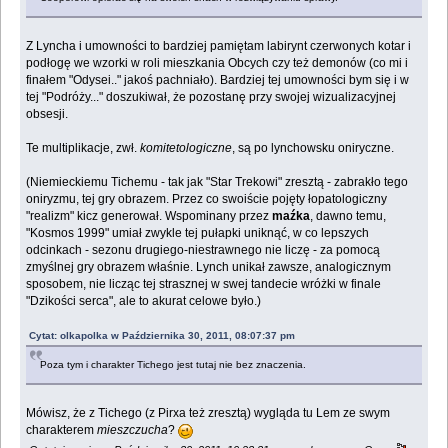
Z Lyncha i umowności to bardziej pamiętam labirynt czerwonych kotar i
podłogę we wzorki w roli mieszkania Obcych czy też demonów (co mi i
finałem "Odysei.." jakoś pachniało). Bardziej tej umowności bym się i w
tej "Podróży..." doszukiwał, że pozostanę przy swojej wizualizacyjnej
obsesji.
Te multiplikacje, zwł.
komitetologiczne
, są po lynchowsku oniryczne.
(Niemieckiemu Tichemu - tak jak "Star Trekowi" zresztą - zabrakło tego
oniryzmu, tej gry obrazem. Przez co swoiście pojęty łopatologiczny
"realizm" kicz generował. Wspominany przez
maźka
, dawno temu,
"Kosmos 1999" umiał zwykle tej pułapki uniknąć, w co lepszych
odcinkach - sezonu drugiego-niestrawnego nie liczę - za pomocą
zmyślnej gry obrazem właśnie. Lynch unikał zawsze, analogicznym
sposobem, nie licząc tej strasznej w swej tandecie wróżki w finale
"Dzikości serca", ale to akurat celowe było.)
Cytat: olkapolka w Października 30, 2011, 08:07:37 pm
Poza tym i charakter Tichego jest tutaj nie bez znaczenia.
Mówisz, że z Tichego (z Pirxa też zresztą) wygląda tu Lem ze swym
charakterem
mieszczucha
?