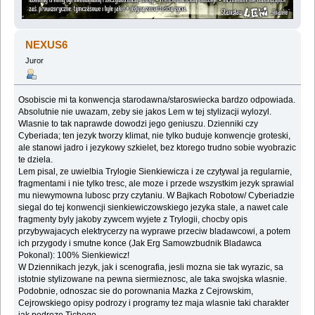
NEXUS6
Juror
Osobiscie mi ta konwencja starodawna/staroswiecka bardzo odpowiada.
Absolutnie nie uwazam, zeby sie jakos Lem w tej stylizacji wylozyl.
Wlasnie to tak naprawde dowodzi jego geniuszu. Dzienniki czy
Cyberiada; ten jezyk tworzy klimat, nie tylko buduje konwencje groteski,
ale stanowi jadro i jezykowy szkielet, bez ktorego trudno sobie wyobrazic
te dziela.
Lem pisal, ze uwielbia Trylogie Sienkiewicza i ze czytywal ja regularnie,
fragmentami i nie tylko tresc, ale moze i przede wszystkim jezyk sprawial
mu niewymowna lubosc przy czytaniu. W Bajkach Robotow/ Cyberiadzie
siegal do tej konwencji sienkiewiczowskiego jezyka stale, a nawet cale
fragmenty byly jakoby zywcem wyjete z Trylogii, chocby opis
przybywajacych elektrycerzy na wyprawe przeciw bladawcowi, a potem
ich przygody i smutne konce (Jak Erg Samowzbudnik Bladawca
Pokonal): 100% Sienkiewicz!
W Dziennikach jezyk, jak i scenografia, jesli mozna sie tak wyrazic, sa
istotnie stylizowane na pewna siermieznosc, ale taka swojska wlasnie.
Podobnie, odnoszac sie do porownania Mazka z Cejrowskim,
Cejrowskiego opisy podrozy i programy tez maja wlasnie taki charakter
jak podroze Tichego.