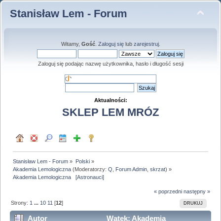
Stanisław Lem - Forum
Witamy,
Gość
.
Zaloguj się
lub
zarejestruj
.
Zaloguj się podając nazwę użytkownika, hasło i długość sesji
Aktualności:
SKLEP LEM MRÓZ
Stanisław Lem - Forum
»
Polski
»
Akademia Lemologiczna
(Moderatorzy:
Q
,
Forum Admin
,
skrzat
) »
Akademia Lemologiczna   [Astronauci]
« poprzedni
następny »
Strony:
1
...
10
11
[
12
]
DRUKUJ
Autor
Wątek: Akademia