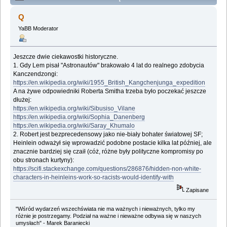
Lemologiczna [Astronauci] (Przeczytany 541533 razy)
Q
YaBB Moderator
Jeszcze dwie ciekawostki historyczne.
1. Gdy Lem pisał "Astronautów" brakowało 4 lat do realnego zdobycia
Kanczendzongi:
https://en.wikipedia.org/wiki/1955_British_Kangchenjunga_expedition
A na żywe odpowiedniki Roberta Smitha trzeba było poczekać jeszcze
dłużej:
https://en.wikipedia.org/wiki/Sibusiso_Vilane
https://en.wikipedia.org/wiki/Sophia_Danenberg
https://en.wikipedia.org/wiki/Saray_Khumalo
2. Robert jest bezprecedensowy jako nie-biały bohater światowej SF;
Heinlein odważył się wprowadzić podobne postacie kilka lat później, ale
znacznie bardziej się czaił (cóż, różne były polityczne kompromisy po
obu stronach kurtyny):
https://scifi.stackexchange.com/questions/286876/hidden-non-white-
characters-in-heinleins-work-so-racists-would-identify-with
Zapisane
"Wśród wydarzeń wszechświata nie ma ważnych i nieważnych, tylko my
różnie je postrzegamy. Podział na ważne i nieważne odbywa się w naszych
umysłach" - Marek Baraniecki