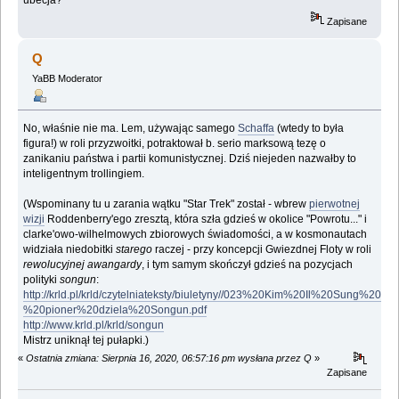
Zapisane
Q
YaBB Moderator
No, właśnie nie ma. Lem, używając samego
Schaffa
(wtedy to była
figura!) w roli przyzwoitki, potraktował b. serio marksową tezę o
zanikaniu państwa i partii komunistycznej. Dziś niejeden nazwałby to
inteligentnym trollingiem.
(Wspominany tu u zarania wątku "Star Trek" został - wbrew
pierwotnej
wizji
Roddenberry'ego zresztą, która szła gdzieś w okolice "Powrotu..." i
clarke'owo-wilhelmowych zbiorowych świadomości, a w kosmonautach
widziała niedobitki
starego
raczej - przy koncepcji Gwiezdnej Floty w roli
rewolucyjnej awangardy
, i tym samym skończył gdzieś na pozycjach
polityki
songun
:
http://krld.pl/krld/czytelniateksty/biuletyny//023%20Kim%20Il%20Sung%20-
%20pioner%20dziela%20Songun.pdf
http://www.krld.pl/krld/songun
Mistrz uniknął tej pułapki.)
«
Ostatnia zmiana: Sierpnia 16, 2020, 06:57:16 pm wysłana przez Q
»
Zapisane