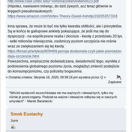
http://www.csee.umbc.edu/~lomonaco/kelvin/kelvin23.pdf
(Hipotez, nawiasem mówiąc, do dziś żywych, acz teraz głównie w
kręgach pseudonaukowych:
https://www.amazon.com/Vortex-Theory-David-Ash/dp/192053573X/
)
Inna sprawa, że może to być nie tylko kwestia obfitości, ale i priorytetów.
Są w końcu te gallupowe ankiety pokazujące, że jeśli ma się do
dyspozycji - na współczesne realia i złocisze - kwotę z przedziału 20 tys.
- setki milionów miesięcznie, osobniczy poziom szczęścia nie rośnie
wraz ze zwiększaniem się tej kwoty.
https://forsal.pl/artykuly/609469,pensja-doskonala-czyli-jakie-pieniadze-
daja-szczescie.html
Powszechna, empirycznie doświadczana, świadomość tego, wynikła z
podniesienia globalnego poziomu życia, mogła(by) zmienić podejście
do konsumpcjonizmu, czy potrzeby bogacenia.
«
Ostatnia zmiana: Sierpnia 16, 2020, 09:58:16 pm wysłana przez Q
»
Zapisane
"Wśród wydarzeń wszechświata nie ma ważnych i nieważnych, tylko my
różnie je postrzegamy. Podział na ważne i nieważne odbywa się w naszych
umysłach" - Marek Baraniecki
Smok Eustachy
Juror