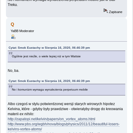
Treku.
Zapisane
Q
YaBB Moderator
Cytat: Smok Eustachy w Sierpnia 16, 2020, 06:46:39 pm
Ogólnie jest nieźle, o wiele lepiej niż w tym Wattsie
No, ba.
Cytat: Smok Eustachy w Sierpnia 16, 2020, 06:46:39 pm
No i komunizm wymaga wynalezienia perpetuum mobile
Albo czegoś w stylu potwierdzonej wersji starych wirowych hipotez
Kelvina, które - gdyby były prawdziwe - otwierałyby drogę do kreowania
materii
ex nihilo
:
http://zapatopi.net/kelvin/papers/on_vortex_atoms.html
http://www.pbs.org/wgbh/nova/blogs/physics/2011/12/beautiful-losers-
kelvins-vortex-atoms/