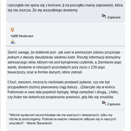
I początek nie spina się z końcem, tj na początku mamy zapowiedz, która
się nie ziszcza. Że się wszystkiego dowiemy.
Zapisane
Q
YaBB Moderator
Zwróć uwagę, że doktorek jest - jak sam w pierwszym zdaniu przyznaje -
jednym z dwustu dwudziestu siedmiu ludzi
. Resztę informacji domyślny
adresat jego słów, którym nie jest bynajmniej czytelnik, a Ziemianie jego
epoki, dostanie w relacjach pozostałych przy życiu z 226 jego
towarzyszy, oraz w formie danych, które zebrali.
Choć, owszem, można tu nieśmiało postawić pytanie, czy nie był
przypadkiem (luźno) planowany ciąg dalszy... (Zdarzyło się w końcu
Patronowi w owe lata popełnić trylogię. Mógł zamyślać i drugą...) Albo,
czy Autor nie dokończył pospiesznie powieści, gdy Mu się znudziła.
Zapisane
"Wśród wydarzeń wszechświata nie ma ważnych i nieważnych, tylko my
różnie je postrzegamy. Podział na ważne i nieważne odbywa się w naszych
umysłach" - Marek Baraniecki