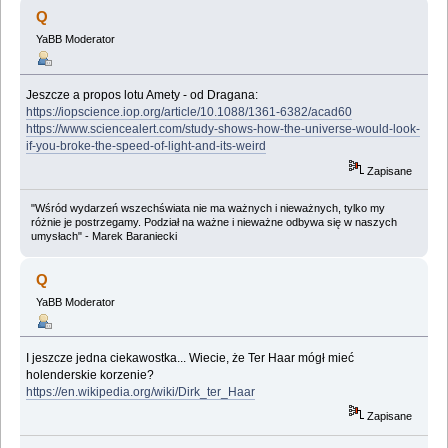
Q
YaBB Moderator
Jeszcze a propos lotu Amety - od Dragana:
https://iopscience.iop.org/article/10.1088/1361-6382/acad60
https://www.sciencealert.com/study-shows-how-the-universe-would-look-
if-you-broke-the-speed-of-light-and-its-weird
Zapisane
"Wśród wydarzeń wszechświata nie ma ważnych i nieważnych, tylko my
różnie je postrzegamy. Podział na ważne i nieważne odbywa się w naszych
umysłach" - Marek Baraniecki
Q
YaBB Moderator
I jeszcze jedna ciekawostka... Wiecie, że Ter Haar mógł mieć
holenderskie korzenie?
https://en.wikipedia.org/wiki/Dirk_ter_Haar
Zapisane