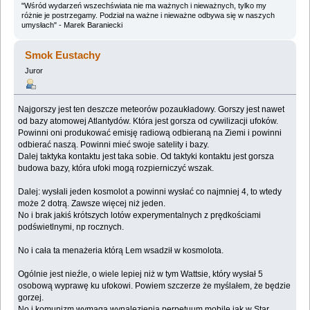
"Wśród wydarzeń wszechświata nie ma ważnych i nieważnych, tylko my
różnie je postrzegamy. Podział na ważne i nieważne odbywa się w naszych
umysłach" - Marek Baraniecki
Smok Eustachy
Juror
Najgorszy jest ten deszcze meteorów pozaukładowy. Gorszy jest nawet
od bazy atomowej Atlantydów. Która jest gorsza od cywilizacji ufoków.
Powinni oni produkować emisję radiową odbieraną na Ziemi i powinni
odbierać naszą. Powinni mieć swoje satelity i bazy.
Dalej taktyka kontaktu jest taka sobie. Od taktyki kontaktu jest gorsza
budowa bazy, która ufoki mogą rozpierniczyć wszak.
Dalej: wysłali jeden kosmolot a powinni wysłać co najmniej 4, to wtedy
może 2 dotrą. Zawsze więcej niż jeden.
No i brak jakiś krótszych lotów experymentalnych z prędkościami
podświetlnymi, np rocznych.
No i cała ta menażeria którą Lem wsadził w kosmolota.
Ogólnie jest nieźle, o wiele lepiej niż w tym Wattsie, który wysłał 5
osobową wyprawę ku ufokowi. Powiem szczerze że myślałem, że będzie
gorzej.
No i komunizm wymaga wynalezienia perpetuum mobile jak w Star