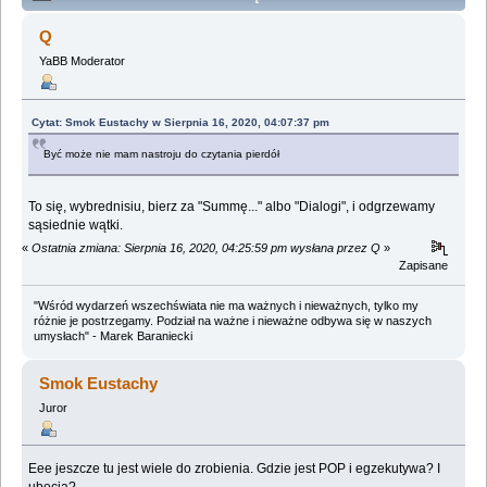
Lemologiczna [Obłok Magellana] (Przeczytany 603268
Q
razy)
YaBB Moderator
Cytat: Smok Eustachy w Sierpnia 16, 2020, 04:07:37 pm
Być może nie mam nastroju do czytania pierdół
To się, wybrednisiu, bierz za "Summę..." albo "Dialogi", i odgrzewamy
sąsiednie wątki.
«
Ostatnia zmiana: Sierpnia 16, 2020, 04:25:59 pm wysłana przez Q
»
Zapisane
"Wśród wydarzeń wszechświata nie ma ważnych i nieważnych, tylko my
różnie je postrzegamy. Podział na ważne i nieważne odbywa się w naszych
umysłach" - Marek Baraniecki
Smok Eustachy
Juror
Eee jeszcze tu jest wiele do zrobienia. Gdzie jest POP i egzekutywa? I
ubecja?