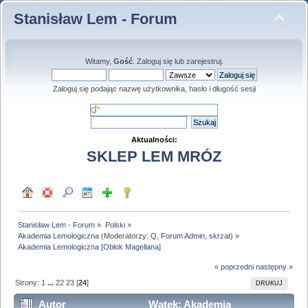
Stanisław Lem - Forum
Witamy,
Gość
.
Zaloguj się
lub
zarejestruj
.
Zaloguj się podając nazwę użytkownika, hasło i długość sesji
Aktualności:
SKLEP LEM MRÓZ
Stanisław Lem - Forum
»
Polski
»
Akademia Lemologiczna
(Moderatorzy:
Q
,
Forum Admin
,
skrzat
) »
Akademia Lemologiczna [Obłok Magellana]
« poprzedni
następny »
Strony:
1
...
22
23
[
24
]
DRUKUJ
Autor
Wątek: Akademia