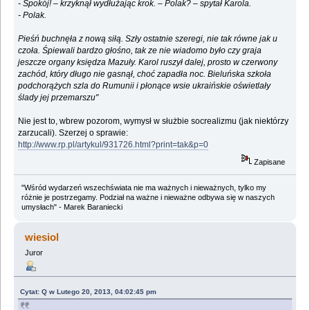
- Spokój! – krzyknął wydłużając krok. – Polak? – spytał Karola.
- Polak.
Pieśń buchnęła z nową siłą. Szły ostatnie szeregi, nie tak równe jak u
czoła. Śpiewali bardzo głośno, tak ze nie wiadomo było czy graja
jeszcze organy księdza Mazuły. Karol ruszył dalej, prosto w czerwony
zachód, który długo nie gasnął, choć zapadła noc. Bieluńska szkoła
podchorążych szla do Rumunii i płonące wsie ukraińskie oświetlały
ślady jej przemarszu"
Nie jest to, wbrew pozorom, wymysł w służbie socrealizmu (jak niektórzy
zarzucali). Szerzej o sprawie:
http://www.rp.pl/artykul/931726.html?print=tak&p=0
Zapisane
"Wśród wydarzeń wszechświata nie ma ważnych i nieważnych, tylko my
różnie je postrzegamy. Podział na ważne i nieważne odbywa się w naszych
umysłach" - Marek Baraniecki
wiesiol
Juror
Cytat: Q w Lutego 20, 2013, 04:02:45 pm