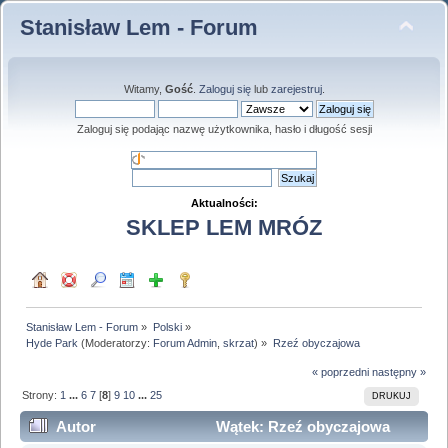
Stanisław Lem - Forum
Witamy,
Gość
.
Zaloguj się
lub
zarejestruj
.
Zaloguj się podając nazwę użytkownika, hasło i długość sesji
Aktualności:
SKLEP LEM MRÓZ
Stanisław Lem - Forum
»
Polski
»
Hyde Park
(Moderatorzy:
Forum Admin
,
skrzat
) »
Rzeź obyczajowa
« poprzedni
następny »
Strony:
1
...
6
7
[
8
]
9
10
...
25
DRUKUJ
Autor
Wątek: Rzeź obyczajowa