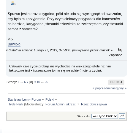
Sprawa jest nierozstrzygalna, póki nie uda się wyciągnąć od owczarka,
czy było mu przyjemnie. Przy czym ciekawy przypadek dla koneserów -
co bardziej karygodne, stosunki człowieka ze zwierzęciem, czy stosunki
samca z samcem?
P.S
Bawitko
«
Ostatnia zmiana: Lutego 27, 2013, 07:59:45 pm wysłana przez maziek
»
Zapisane
Człowiek całe życie próbuje nie wychodzić na większego idiotę niż nim
faktycznie jest - i przeważnie to mu się nie udaje (moje, z życia).
Strony:
1
...
6
7
[
8
]
9
10
...
25
DRUKUJ
« poprzedni
następny »
Stanisław Lem - Forum
»
Polski
»
Hyde Park
(Moderatorzy:
Forum Admin
,
skrzat
) »
Rzeź obyczajowa
Skocz do: