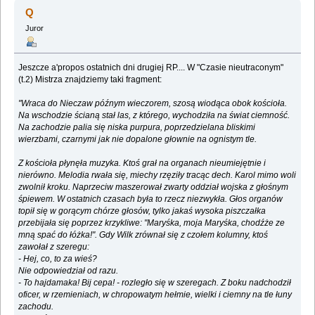
(Przeczytany 644697 razy)
Q
Juror
Jeszcze a'propos ostatnich dni drugiej RP.... W "Czasie nieutraconym"
(t.2) Mistrza znajdziemy taki fragment:
"Wraca do Nieczaw późnym wieczorem, szosą wiodąca obok kościoła.
Na wschodzie ścianą stał las, z którego, wychodziła na świat ciemność.
Na zachodzie palia się niska purpura, poprzedzielana bliskimi
wierzbami, czarnymi jak nie dopalone głownie na ognistym tle.
Z kościoła płynęła muzyka. Ktoś grał na organach nieumiejętnie i
nierówno. Melodia rwała się, miechy rzęziły tracąc dech. Karol mimo woli
zwolnił kroku. Naprzeciw maszerował zwarty oddział wojska z głośnym
śpiewem. W ostatnich czasach była to rzecz niezwykła. Głos organów
topił się w gorącym chórze głosów, tylko jakaś wysoka piszczałka
przebijała się poprzez krzykliwe: "Maryśka, moja Maryśka, chodźże ze
mną spać do łóżka!". Gdy Wilk zrównał się z czołem kolumny, ktoś
zawołał z szeregu:
- Hej, co, to za wieś?
Nie odpowiedział od razu.
- To hajdamaka! Bij cepa! - rozległo się w szeregach. Z boku nadchodził
oficer, w rzemieniach, w chropowatym hełmie, wielki i ciemny na tle łuny
zachodu.