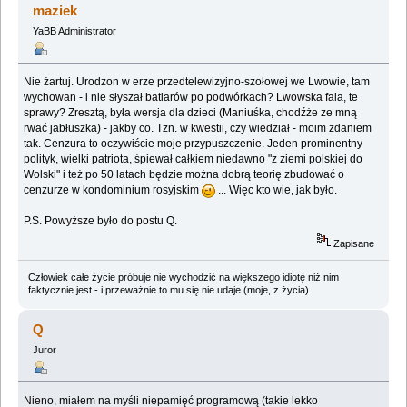
maziek
YaBB Administrator
Nie żartuj. Urodzon w erze przedtelewizyjno-szołowej we Lwowie, tam
wychowan - i nie słyszał batiarów po podwórkach? Lwowska fala, te
sprawy? Zresztą, była wersja dla dzieci (Maniuśka, chodźże ze mną
rwać jabłuszka) - jakby co. Tzn. w kwestii, czy wiedział - moim zdaniem
tak. Cenzura to oczywiście moje przypuszczenie. Jeden prominentny
polityk, wielki patriota, śpiewał całkiem niedawno "z ziemi polskiej do
Wolski" i też po 50 latach będzie można dobrą teorię zbudować o
cenzurze w kondominium rosyjskim
... Więc kto wie, jak było.
P.S. Powyższe było do postu Q.
Zapisane
Człowiek całe życie próbuje nie wychodzić na większego idiotę niż nim
faktycznie jest - i przeważnie to mu się nie udaje (moje, z życia).
Q
Juror
Nieno, miałem na myśli niepamięć programową (takie lekko