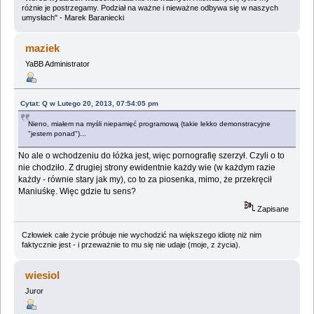
różnie je postrzegamy. Podział na ważne i nieważne odbywa się w naszych
umysłach" - Marek Baraniecki
maziek
YaBB Administrator
Cytat: Q w Lutego 20, 2013, 07:54:05 pm
Nieno, miałem na myśli niepamięć programową (takie lekko demonstracyjne
"jestem ponad")...
No ale o wchodzeniu do łóżka jest, więc pornografię szerzył. Czyli o to
nie chodziło. Z drugiej strony ewidentnie każdy wie (w każdym razie
każdy - równie stary jak my), co to za piosenka, mimo, że przekręcił
Maniuśkę. Więc gdzie tu sens?
Zapisane
Człowiek całe życie próbuje nie wychodzić na większego idiotę niż nim
faktycznie jest - i przeważnie to mu się nie udaje (moje, z życia).
wiesiol
Juror