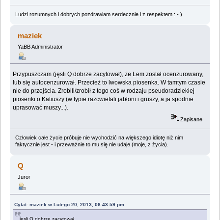
Ludzi rozumnych i dobrych pozdrawiam serdecznie i z respektem : - )
maziek
YaBB Administrator
Przypuszczam (jęsli Q dobrze zacytował), że Lem został ocenzurowany,
lub się autocenzurował. Przecież to lwowska piosenka. W tamtym czasie
nie do przejścia. Zrobili/zrobił z tego coś w rodzaju pseudoradziekiej
piosenki o Katiuszy (w typie razcwietali jabłoni i gruszy, a ja spodnie
uprasować muszy...).
Zapisane
Człowiek całe życie próbuje nie wychodzić na większego idiotę niż nim
faktycznie jest - i przeważnie to mu się nie udaje (moje, z życia).
Q
Juror
Cytat: maziek w Lutego 20, 2013, 06:43:59 pm
jęsli Q dobrze zacytował