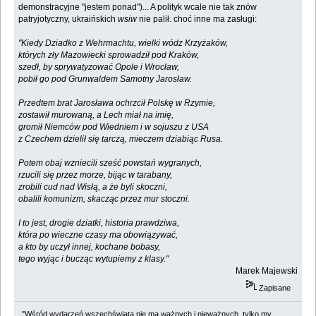
demonstracyjne "jestem ponad")... A polityk wcale nie tak znów
patryjotyczny, ukraińskich
wsiw
nie palił. choć inne ma zasługi:
"Kiedy Dziadko z Wehrmachtu, wielki wódz Krzyżaków,
których zły Mazowiecki sprowadził pod Kraków,
szedł, by sprywatyzować Opole i Wrocław,
pobił go pod Grunwaldem Samotny Jarosław.
Przedtem brat Jarosława ochrzcił Polskę w Rzymie,
zostawił murowaną, a Lech miał na imię,
gromił Niemców pod Wiedniem i w sojuszu z USA
z Czechem dzielił się tarczą, mieczem dziabiąc Rusa.
Potem obaj wzniecili sześć powstań wygranych,
rzucili się przez morze, bijąc w tarabany,
zrobili cud nad Wisłą, a że byli skoczni,
obalili komunizm, skacząc przez mur stoczni.
I to jest, drogie dziatki, historia prawdziwa,
która po wieczne czasy ma obowiązywać,
a kto by uczył innej, kochane bobasy,
tego wyjąc i bucząc wytupiemy z klasy."
Marek Majewski
Zapisane
"Wśród wydarzeń wszechświata nie ma ważnych i nieważnych, tylko my