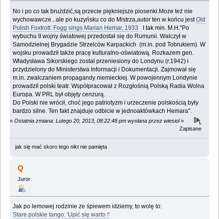
No i po co tak brużdzić,są przecie piękniejsze piosenki.Moze też nie
wychowawcze...ale po kuzyńsku co do Mistrza,autor ten w końcu jest
Old
Polish Foxtrott: Fogg sings Marian Hemar, 1933
I tak min. M.H."Po
wybuchu II wojny światowej przedostał się do Rumunii. Walczył w
Samodzielnej Brygadzie Strzelców Karpackich (m.in. pod Tobrukiem). W
wojsku prowadził także pracę kulturalno-oświatową. Rozkazem gen.
Władysława Sikorskiego został przeniesiony do Londynu (r.1942) i
przydzielony do Ministerstwa Informacji i Dokumentacji. Zajmował się
m.in. zwalczaniem propagandy niemieckiej. W powojennym Londynie
prowadził polski teatr. Współpracował z Rozgłośnią Polską Radia Wolna
Europa. W PRL był objęty cenzurą.
Do Polski nie wrócił, choć jego patriotyzm i urzeczenie polskością były
bardzo silne. Ten fakt znajduje odbicie w jednoaktówkach Hemara".
«
Ostatnia zmiana: Lutego 20, 2013, 08:22:48 pm wysłana przez wiesiol
»
Zapisane
jak się mać skoro tego nikt nie pamięta
Q
Juror
Jak po lemowej rodzinie ze śpiewem idziemy, to wolę to:
Stare polskie tango: 'Upić się warto !'