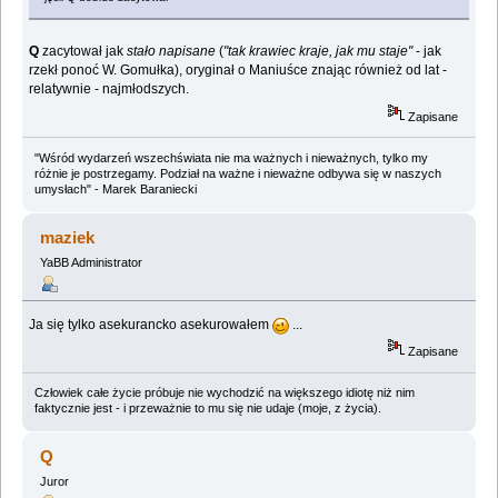
Q
zacytował jak
stało napisane
(
"tak krawiec kraje, jak mu staje"
- jak
rzekł ponoć W. Gomułka), oryginał o Maniuśce znając również od lat -
relatywnie - najmłodszych.
Zapisane
"Wśród wydarzeń wszechświata nie ma ważnych i nieważnych, tylko my
różnie je postrzegamy. Podział na ważne i nieważne odbywa się w naszych
umysłach" - Marek Baraniecki
maziek
YaBB Administrator
Ja się tylko asekurancko asekurowałem
...
Zapisane
Człowiek całe życie próbuje nie wychodzić na większego idiotę niż nim
faktycznie jest - i przeważnie to mu się nie udaje (moje, z życia).
Q
Juror