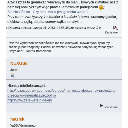
A zwłaszcza to (poniekąd wracamy tu do maniuśkowych klimatów, acz z
bardziej analitycznym więc prawie-lemowskim podejściem
):
Stefcia Górska - Czy pani Marta jest grzechu warta ?.
Przy
czem
, zważywszy, że
kobiéta
o
kobiécie
śpiewa, wracamy gładko,
efektowną pętlą, do
pierwotney
wątku tematyki...
«
Ostatnia zmiana: Lutego 21, 2013, 01:58:38 pm wysłana przez Q
»
Zapisane
"Wśród wydarzeń wszechświata nie ma ważnych i nieważnych, tylko my
różnie je postrzegamy. Podział na ważne i nieważne odbywa się w naszych
umysłach" - Marek Baraniecki
NEXUS6
Juror
Niemcy (nie)tolerancyjni:
http://nczas.com/wiadomosci/europa/niemieccy-zboczency-protestuja-
przeciwko-delegalizacji-zoofilii/
http://www.zeta-verein.de/en/
Zapisane
maziek
YaBB Administrator