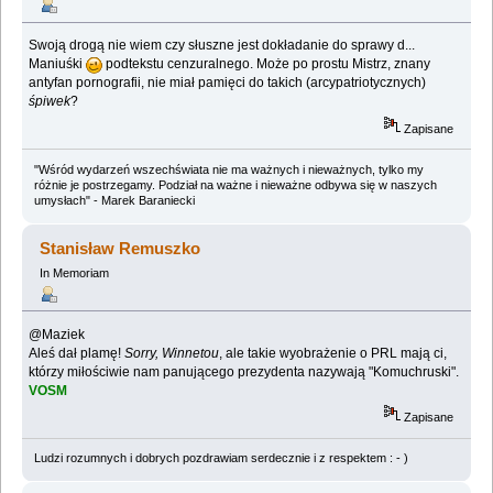
Swoją drogą nie wiem czy słuszne jest dokładanie do sprawy d...
Maniuśki
podtekstu cenzuralnego. Może po prostu Mistrz, znany
antyfan pornografii, nie miał pamięci do takich (arcypatriotycznych)
śpiwek
?
Zapisane
"Wśród wydarzeń wszechświata nie ma ważnych i nieważnych, tylko my
różnie je postrzegamy. Podział na ważne i nieważne odbywa się w naszych
umysłach" - Marek Baraniecki
Stanisław Remuszko
In Memoriam
@Maziek
Aleś dał plamę!
Sorry, Winnetou
, ale takie wyobrażenie o PRL mają ci,
którzy miłościwie nam panującego prezydenta nazywają "Komuchruski".
VOSM
Zapisane
Ludzi rozumnych i dobrych pozdrawiam serdecznie i z respektem : - )