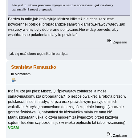
Nie jest to, wbrew pozorom, wymysł w służbie socrealizmu (jak niektórzy
zarzucali). Szerzej o sprawie:
Bardzo to miłe,jak ktoś cytuje Mistrza.Nikt też nie chce zarzucać
powojennej polskiej propagandzie samych kłamstw.Prawdy wtedy ,jak
wszyscy wiemy były dobierane politycznie.Nie widzę powodu, aby
współczesne pokolenia miały to powielać.
Zapisane
jak się mać skoro tego nikt nie pamięta
Stanisław Remuszko
In Memoriam
Ktoś tu łże jak pies: Mistrz, Q, śpiewający żołnierze, a może
sanacyjna/komusza propaganda? To jest celowa krecia robota przeciw
polskości, historii, tradycji oręża oraz prawdziwym patryjotom i ich
wokalizie. Maryśkę namawiano do czegoś zupełnie innego (znacznie
gorsze świństwa...), natomiast do łóżka/łuśka miała ze mną iść
Maniuszka/Maniuśka, o czym mogłem zaświadczyć przed każdym
sądem, ludzkim czy boskim, już w wieku piętnastu lat (abo i wcześniej)!
VOSM
Zapisane