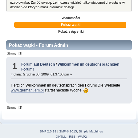
użytkownika. Zwróć uwagę, że możesz widzieć tylko wiadomości wysłane w
działach do których masz aktualnie dostęp.
Wiadomości
Pokaż wątki
Pokaż załączniki
Pokaż wątki - Forum Admin
Strony: [
1
]
1
Forum auf Deutsch
/
Willkommen im deutschsprachigen
Forum!
«
dnia:
Grudnia 03, 2009, 01:37:08 pm »
Herzlich Willkommen im deutschsprachigen Forum! Die Webseite
www.german.lem.pl
startet nächste Woche
Strony: [
1
]
SMF 2.0.18
|
SMF © 2015
,
Simple Machines
XHTML
RSS
WAP2