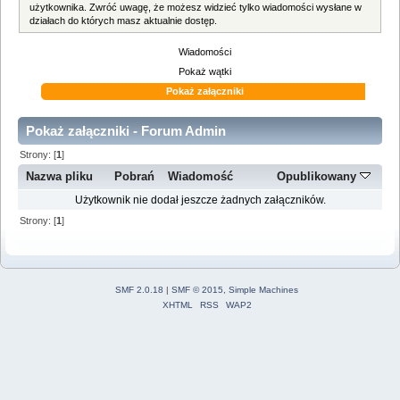
użytkownika. Zwróć uwagę, że możesz widzieć tylko wiadomości wysłane w
działach do których masz aktualnie dostęp.
Wiadomości
Pokaż wątki
Pokaż załączniki
Pokaż załączniki - Forum Admin
Strony: [
1
]
Nazwa pliku
Pobrań
Wiadomość
Opublikowany
Użytkownik nie dodał jeszcze żadnych załączników.
Strony: [
1
]
SMF 2.0.18
|
SMF © 2015
,
Simple Machines
XHTML
RSS
WAP2