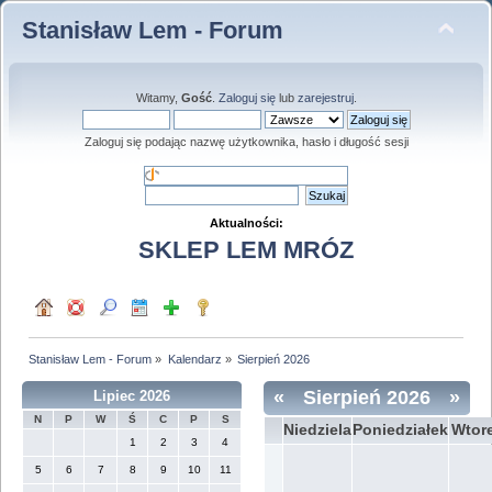
Stanisław Lem - Forum
Witamy,
Gość
.
Zaloguj się
lub
zarejestruj
.
Zaloguj się podając nazwę użytkownika, hasło i długość sesji
Aktualności:
SKLEP LEM MRÓZ
Stanisław Lem - Forum
»
Kalendarz
»
Sierpień 2026
«
Sierpień 2026
»
Lipiec 2026
N
P
W
Ś
C
P
S
Niedziela
Poniedziałek
Wtor
1
2
3
4
5
6
7
8
9
10
11