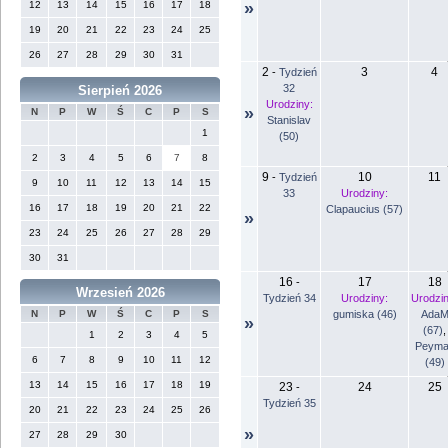
12
13
14
15
16
17
18
»
19
20
21
22
23
24
25
26
27
28
29
30
31
2
3
4
-
Tydzień
32
Sierpień 2026
Urodziny:
»
N
P
W
Ś
C
P
S
Stanislav
1
(50)
2
3
4
5
6
7
8
9
10
11
-
Tydzień
9
10
11
12
13
14
15
33
Urodziny:
16
17
18
19
20
21
22
Clapaucius (57)
»
23
24
25
26
27
28
29
30
31
16
17
18
-
Wrzesień 2026
Tydzień 34
Urodziny:
Urodzin
gumiska (46)
Ada
N
P
W
Ś
C
P
S
»
(67)
,
1
2
3
4
5
Peyma
6
7
8
9
10
11
12
(49)
13
14
15
16
17
18
19
23
24
25
-
Tydzień 35
20
21
22
23
24
25
26
»
27
28
29
30