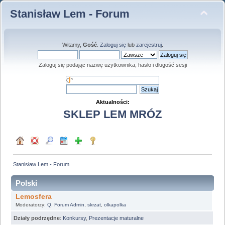
Stanisław Lem - Forum
Witamy,
Gość
.
Zaloguj się
lub
zarejestruj
.
Zaloguj się podając nazwę użytkownika, hasło i długość sesji
Aktualności:
SKLEP LEM MRÓZ
Stanisław Lem - Forum
Polski
Lemosfera
Moderatorzy:
Q
,
Forum Admin
,
skrzat
,
olkapolka
Działy podrzędne
:
Konkursy
,
Prezentacje maturalne