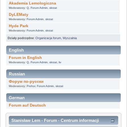
Akademia Lemologiczna
Moderatorzy:
Q
,
Forum Admin
,
skrzat
DyLEMaty
Moderatorzy:
Forum Admin
,
skrzat
Hyde Park
Moderatorzy:
Forum Admin
,
skrzat
Działy podrzędne
:
Organizacja forum
,
Wyszalnia
English
Forum in English
Moderatorzy:
Q
,
Forum Admin
,
skrzat
,
liv
Russian
Форум по-русски
Moderatorzy:
Prohor
,
Forum Admin
,
skrzat
German
Forum auf Deutsch
Stanisław Lem - Forum - Centrum informacji