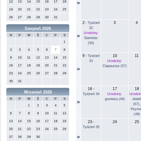
12
13
14
15
16
17
18
»
19
20
21
22
23
24
25
26
27
28
29
30
31
2
3
4
-
Tydzień
32
Sierpień 2026
Urodziny:
»
N
P
W
Ś
C
P
S
Stanislav
1
(50)
2
3
4
5
6
7
8
9
10
11
-
Tydzień
9
10
11
12
13
14
15
33
Urodziny:
16
17
18
19
20
21
22
Clapaucius (57)
»
23
24
25
26
27
28
29
30
31
16
17
18
-
Wrzesień 2026
Tydzień 34
Urodziny:
Urodzin
gumiska (46)
Ada
N
P
W
Ś
C
P
S
»
(67)
,
1
2
3
4
5
Peyma
6
7
8
9
10
11
12
(49)
13
14
15
16
17
18
19
23
24
25
-
Tydzień 35
20
21
22
23
24
25
26
»
27
28
29
30