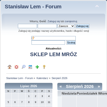
Stanisław Lem - Forum
Witamy,
Gość
.
Zaloguj się
lub
zarejestruj
.
Zaloguj się podając nazwę użytkownika, hasło i długość sesji
Aktualności:
SKLEP LEM MRÓZ
Stanisław Lem - Forum
»
Kalendarz
»
Sierpień 2026
«
Sierpień 2026
»
Lipiec 2026
N
P
W
Ś
C
P
S
Niedziela
Poniedziałek
Wtor
1
2
3
4
5
6
7
8
9
10
11