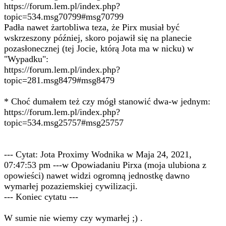
https://forum.lem.pl/index.php?
topic=534.msg70799#msg70799
Padła nawet żartobliwa teza, że Pirx musiał być
wskrzeszony później, skoro pojawił się na planecie
pozasłonecznej (tej Jocie, którą Jota ma w nicku) w
"Wypadku":
https://forum.lem.pl/index.php?
topic=281.msg8479#msg8479
* Choć dumałem też czy mógł stanowić dwa-w jednym:
https://forum.lem.pl/index.php?
topic=534.msg25757#msg25757
--- Cytat: Jota Proximy Wodnika w Maja 24, 2021,
07:47:53 pm ---w Opowiadaniu Pirxa (moja ulubiona z
opowieści) nawet widzi ogromną jednostkę dawno
wymarłej pozaziemskiej cywilizacji.
--- Koniec cytatu ---
W sumie nie wiemy czy wymarłej ;) .