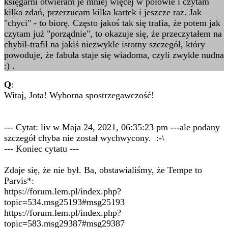
księgarni otwieram je mniej więcej w połowie i czytam
kilka zdań, przerzucam kilka kartek i jeszcze raz. Jak
"chyci" - to biorę. Często jakoś tak się trafia, że potem jak
czytam już "porządnie", to okazuje się, że przeczytałem na
chybił-trafił na jakiś niezwykle istotny szczegół, który
powoduje, że fabuła staje się wiadoma, czyli zwykle nudna
:) .
Q
:
Witaj, Jota! Wyborna spostrzegawczość!
--- Cytat: liv w Maja 24, 2021, 06:35:23 pm ---ale podany
szczegół chyba nie został wychwycony. :-\
--- Koniec cytatu ---
Zdaje się, że nie był. Ba, obstawialiśmy, że Tempe to
Parvis*:
https://forum.lem.pl/index.php?
topic=534.msg25193#msg25193
https://forum.lem.pl/index.php?
topic=583.msg29387#msg29387