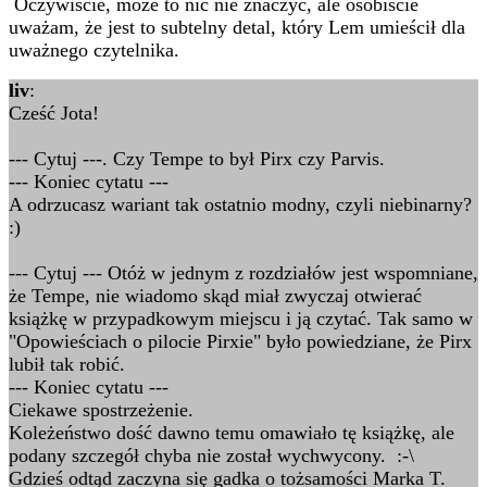
Oczywiście, może to nic nie znaczyć, ale osobiście
uważam, że jest to subtelny detal, który Lem umieścił dla
uważnego czytelnika.
liv
:
Cześć Jota!
--- Cytuj ---. Czy Tempe to był Pirx czy Parvis.
--- Koniec cytatu ---
A odrzucasz wariant tak ostatnio modny, czyli niebinarny?
:)
--- Cytuj --- Otóż w jednym z rozdziałów jest wspomniane,
że Tempe, nie wiadomo skąd miał zwyczaj otwierać
książkę w przypadkowym miejscu i ją czytać. Tak samo w
"Opowieściach o pilocie Pirxie" było powiedziane, że Pirx
lubił tak robić.
--- Koniec cytatu ---
Ciekawe spostrzeżenie.
Koleżeństwo dość dawno temu omawiało tę książkę, ale
podany szczegół chyba nie został wychwycony. :-\
Gdzieś odtąd zaczyna się gadka o tożsamości Marka T.