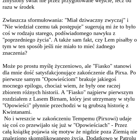
zmyślony świat nie przez przygotowane wejście, lecz od
razu w środek
Zwłaszcza sformułowania: "Miał dziwaczny zwyczaj" i
"Nie wiedział czemu tak postępuje" sugerują mi że to było
coś w rodzaju starego, podświadomego nawyku z
"poprzedniego życia". A także sam fakt, czy Lem pisałby o
tym w ten sposób jeśli nie miało to mieć żadnego
znaczenia?
Może po prostu myślę życzeniowo, ale "Fiasko" stanowi
dla mnie dość satysfakcjonujące zakończenie dla Pirxa. Po
pierwsze samym "Opowieściom" brakuje jakiegoś
mocnego epilogu, chociaż wiem, że były one raczej
zbiorem różnych historii. A "Fiasko" najpierw pierwszym
rozdziałem z Lasem Birnam, który jest utrzymany w stylu
"Opowieści" płynnie przechodzi w tą grubszą historię z
Kwintanami.
No i wreszcie w zakończeniu Tempemu (Pirxowi) udaje
się coś co przewijało się już w "Opowieściach" - Przez
całą książkę pojawia się motyw że nigdzie poza Ziemią nie
znaleziono skomplikowanego życia. Dodatkowo w Patrolu