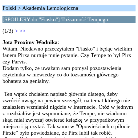
Polski > Akademia Lemologiczna
[SPOILERY do "Fiasko"] Tożsamość Tempego
(1/3)
>
>>
Jota Proximy Wodnika
:
Witam. Niedawno przeczytałem "Fiasko" i będąc wielkim
fanem Pirxa nurtuje mnie pytanie. Czy Tempe to był Pirx
czy Parvis.
Dodam tylko, że uważam sam pomysł pozostawienia
czytelnika w niewiedzy co do tożsamości głównego
bohatera za genialny.
Ten wątek chciałem napisać głównie dlatego, żeby
zwrócić uwagę na pewien szczegół, na temat którego nie
znalazłem wzmianki nigdzie w Internecie. Otóż w jednym
z rozdziałów jest wspomniane, że Tempe, nie wiadomo
skąd miał zwyczaj otwierać książkę w przypadkowym
miejscu i ją czytać. Tak samo w "Opowieściach o pilocie
Pirxie" było powiedziane, że Pirx lubił tak robić.