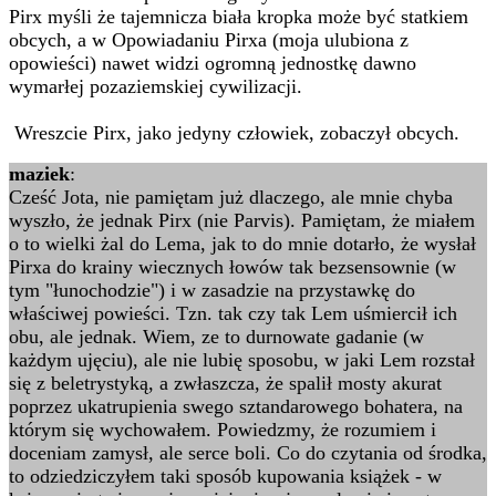
Pirx myśli że tajemnicza biała kropka może być statkiem
obcych, a w Opowiadaniu Pirxa (moja ulubiona z
opowieści) nawet widzi ogromną jednostkę dawno
wymarłej pozaziemskiej cywilizacji.
Wreszcie Pirx, jako jedyny człowiek, zobaczył obcych.
maziek
:
Cześć Jota, nie pamiętam już dlaczego, ale mnie chyba
wyszło, że jednak Pirx (nie Parvis). Pamiętam, że miałem
o to wielki żal do Lema, jak to do mnie dotarło, że wysłał
Pirxa do krainy wiecznych łowów tak bezsensownie (w
tym "łunochodzie") i w zasadzie na przystawkę do
właściwej powieści. Tzn. tak czy tak Lem uśmiercił ich
obu, ale jednak. Wiem, ze to durnowate gadanie (w
każdym ujęciu), ale nie lubię sposobu, w jaki Lem rozstał
się z beletrystyką, a zwłaszcza, że spalił mosty akurat
poprzez ukatrupienia swego sztandarowego bohatera, na
którym się wychowałem. Powiedzmy, że rozumiem i
doceniam zamysł, ale serce boli. Co do czytania od środka,
to odziedziczyłem taki sposób kupowania książek - w