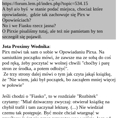
https://forum.lem.pl/index.php?topic=534.15
A był a/o byś w stanie podać miejsca, chociaż które
opowiadanie, gdzie tak zachowuje się Pirx w
Opowieściach?
No i we Fiasku rzecz jasna?
O Pirxie pisaliśmy tutaj, ale też nie pamietam by ten
szczegół się pojawił.
Jota Proximy Wodnika
:
Pirx mówi tak sam o sobie w Opowiadaniu Pirxa. Na
samiutkim początku mówi, że zawsze ma ze sobą do coś
pod ręką, żeby poczytać w wolnej chwili "choćby i parę
stron ze środka, a potem odłożyć".
Ze trzy strony dalej mówi o tym jak czyta jakąś książkę,
że "Nie wiem, jaki był początek, bo zacząłem mniej więcej
w połowie"
Jeśli chodzi o "Fiasko", to w rozdziale "Rozbitek"
czytamy: "Miał dziwaczny zwyczaj: otwierał książkę na
chybił trafił i tam zaczynał lekturę. (...) Nie wiedział
czemu tak postępuje. Być może chciał wtargnąć w