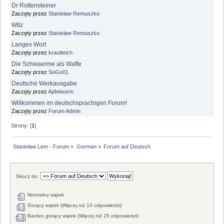
Dr Rottensteiner
Zaczęty przez
Stanisław Remuszko
Witz
Zaczęty przez
Stanisław Remuszko
Langes Wort
Zaczęty przez
krautteich
Die Schwaerme als Waffe
Zaczęty przez
SoGo01
Deutsche Werkausgabe
Zaczęty przez
Apfelwurm
Willkommen im deutschsprachigen Forum!
Zaczęty przez
Forum Admin
Strony: [
1
]
Stanisław Lem - Forum
»
German
»
Forum auf Deutsch
Skocz do:
Normalny wątek
Gorący wątek (Więcej niż 10 odpowiedzi)
Bardzo gorący wątek (Więcej niż 25 odpowiedzi)