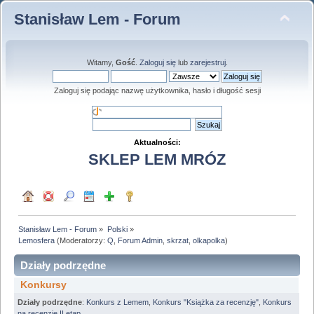
Stanisław Lem - Forum
Witamy,
Gość
.
Zaloguj się
lub
zarejestruj
.
Zaloguj się podając nazwę użytkownika, hasło i długość sesji
Aktualności:
SKLEP LEM MRÓZ
Stanisław Lem - Forum
»
Polski
»
Lemosfera
(Moderatorzy:
Q
,
Forum Admin
,
skrzat
,
olkapolka
)
Działy podrzędne
Konkursy
Działy podrzędne
:
Konkurs z Lemem
,
Konkurs "Książka za recenzję"
,
Konkurs
na recenzję II etap