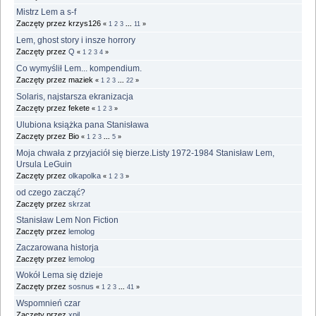
Mistrz Lem a s-f
Zaczęty przez krzys126
«
1
2
3
...
11
»
Lem, ghost story i insze horrory
Zaczęty przez
Q
«
1
2
3
4
»
Co wymyślił Lem... kompendium.
Zaczęty przez maziek
«
1
2
3
...
22
»
Solaris, najstarsza ekranizacja
Zaczęty przez fekete
«
1
2
3
»
Ulubiona książka pana Stanisława
Zaczęty przez Bio
«
1
2
3
...
5
»
Moja chwała z przyjaciół się bierze.Listy 1972-1984 Stanisław Lem,
Ursula LeGuin
Zaczęty przez
olkapolka
«
1
2
3
»
od czego zacząć?
Zaczęty przez
skrzat
Stanisław Lem Non Fiction
Zaczęty przez
lemolog
Zaczarowana historja
Zaczęty przez
lemolog
Wokół Lema się dzieje
Zaczęty przez
sosnus
«
1
2
3
...
41
»
Wspomnień czar
Zaczęty przez
xpil