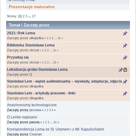
Prezentacje maturalne
Strony: [
1
]
2
3
...
17
Temat
/
Zaczęty przez
2021: Rok Lema
Zaczęty przez
olkapolka
«
1
2
3
...
21
»
Biblioteka Stanisława Lema
Zaczęty przez
skrzat
«
1
2
3
...
11
»
Przywitaj się
Zaczęty przez
skrzat
«
1
2
3
...
15
»
Lokalizacja grobu Stanisława Lema
Zaczęty przez
Q
Stanisław Lem - wątek audiowizualny – wywiady, adaptacje, zdjęcia
Zaczęty przez
olkapolka
Stanisław Lem - artykuły prasowe - linki
Zaczęty przez
olkapolka
Anachronizmy technologiczne
Zaczęty przez
pirxowa
«
1
2
3
4
»
O Lemie napisano
Zaczęty przez paszta
«
1
2
3
...
81
»
Korespondencja Lema ze St. Ulamem i z Wł. Kapuścińskim
Zaczęty przez
Cetarian