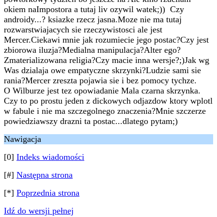
okiem naImpostora a tutaj liv ozywil watek;)) Czy
androidy...? ksiazke rzecz jasna.Moze nie ma tutaj
rozwarstwiajacych sie rzeczywistosci ale jest
Mercer.Ciekawi mnie jak rozumiecie jego postac?Czy jest
zbiorowa iluzja?Medialna manipulacja?Alter ego?
Zmaterializowana religia?Czy macie inna wersje?;)Jak wg
Was dzialaja owe empatyczne skrzynki?Ludzie sami sie
rania?Mercer zreszta pojawia sie i bez pomocy tychze.
O Wilburze jest tez opowiadanie Mala czarna skrzynka.
Czy to po prostu jeden z dickowych odjazdow ktory wplotl
w fabule i nie ma szczegolnego znaczenia?Mnie szczerze
powiedziawszy drazni ta postac...dlatego pytam;)
Nawigacja
[0]
Indeks wiadomości
[#]
Następna strona
[*]
Poprzednia strona
Idź do wersji pełnej