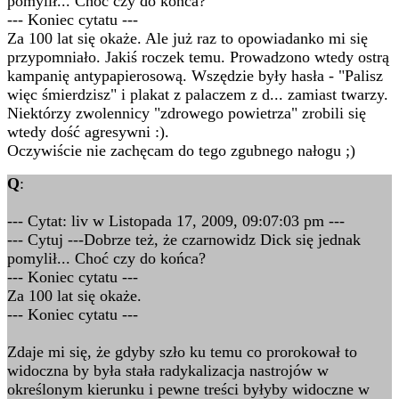
pomylił... Choć czy do końca?
--- Koniec cytatu ---
Za 100 lat się okaże. Ale już raz to opowiadanko mi się
przypomniało. Jakiś roczek temu. Prowadzono wtedy ostrą
kampanię antypapierosową. Wszędzie były hasła - "Palisz
więc śmierdzisz" i plakat z palaczem z d... zamiast twarzy.
Niektórzy zwolennicy "zdrowego powietrza" zrobili się
wtedy dość agresywni :).
Oczywiście nie zachęcam do tego zgubnego nałogu ;)
Q
:
--- Cytat: liv w Listopada 17, 2009, 09:07:03 pm ---
--- Cytuj ---Dobrze też, że czarnowidz Dick się jednak
pomylił... Choć czy do końca?
--- Koniec cytatu ---
Za 100 lat się okaże.
--- Koniec cytatu ---
Zdaje mi się, że gdyby szło ku temu co prorokował to
widoczna by była stała radykalizacja nastrojów w
określonym kierunku i pewne treści byłyby widoczne w