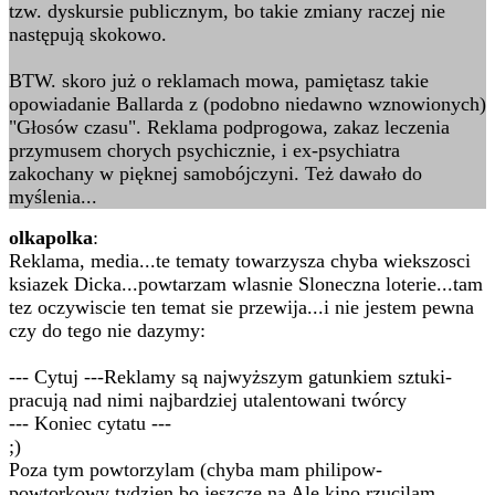
tzw. dyskursie publicznym, bo takie zmiany raczej nie
następują skokowo.
BTW. skoro już o reklamach mowa, pamiętasz takie
opowiadanie Ballarda z (podobno niedawno wznowionych)
"Głosów czasu". Reklama podprogowa, zakaz leczenia
przymusem chorych psychicznie, i ex-psychiatra
zakochany w pięknej samobójczyni. Też dawało do
myślenia...
olkapolka
:
Reklama, media...te tematy towarzysza chyba wiekszosci
ksiazek Dicka...powtarzam wlasnie Sloneczna loterie...tam
tez oczywiscie ten temat sie przewija...i nie jestem pewna
czy do tego nie dazymy:
--- Cytuj ---Reklamy są najwyższym gatunkiem sztuki-
pracują nad nimi najbardziej utalentowani twórcy
--- Koniec cytatu ---
;)
Poza tym powtorzylam (chyba mam philipow-
powtorkowy tydzien bo jeszcze na Ale kino rzucilam