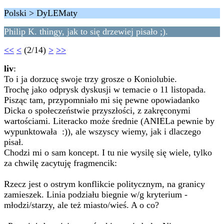
Polski > DyLEMaty
Philip K. thingy, jak to się drzewiej pisało ;).
<<
<
(2/14)
>
>>
liv
:
To i ja dorzucę swoje trzy grosze o Koniolubie.
Trochę jako odprysk dyskusji w temacie o 11 listopada.
Pisząc tam, przypomniało mi się pewne opowiadanko
Dicka o społeczeństwie przyszłości, z zakręconymi
wartościami. Literacko może średnie (ANIELa pewnie by
wypunktowała :)), ale wszyscy wiemy, jak i dlaczego
pisał.
Chodzi mi o sam koncept. I tu nie wysilę się wiele, tylko
za chwilę zacytuję fragmencik:
Rzecz jest o ostrym konflikcie politycznym, na granicy
zamieszek. Linia podziału biegnie w/g kryterium -
młodzi/starzy, ale też miasto/wieś. A o co?