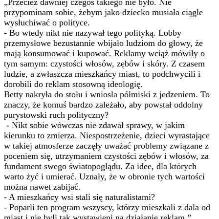
„Przecież dawniej czegoś takiego nie było. Nie
przypominam sobie, żebym jako dziecko musiała ciągle
wysłuchiwać o polityce.
- Bo wtedy nikt nie nazywał tego polityką. Lobby
przemysłowe bezustannie wbijało ludziom do głowy, że
mają konsumować i kupować. Reklamy wciąż mówiły o
tym samym: czystości włosów, zębów i skóry. Z czasem
ludzie, a zwłaszcza mieszkańcy miast, to podchwycili i
dorobili do reklam stosowną ideologię.
Betty nakryła do stołu i wniosła półmiski z jedzeniem. To
znaczy, że komuś bardzo zależało, aby powstał oddolny
purystowski ruch polityczny?
- Nikt sobie wówczas nie zdawał sprawy, w jakim
kierunku to zmierza. Niespostrzeżenie, dzieci wyrastające
w takiej atmosferze zaczęły uważać problemy związane z
poceniem się, utrzymaniem czystości zębów i włosów, za
fundament swego światopoglądu. Za idee, dla których
warto żyć i umierać. Uznały, że w obronie tych wartości
można nawet zabijać.
- A mieszkańcy wsi stali się naturalistami?
- Poparli ten program wszyscy, którzy mieszkali z dala od
miast i nie byli tak wystawieni na działanie reklam.”