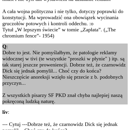
A cała wojna polityczna i nie tylko, dotyczy poprawki do
konstytucji. Ma wprowadzić ona obowiązek wycinania
gruczołów potowych i kontroli oddechu. :o
Tytuł „W lepszym świecie” w tomie „Zapłata”. („The
chromium fence”- 1954)
Q
:
Dobre to jest. Nie pomyślałbym, że patologie reklamy
widocznej w tivi (te wszystkie "proszki w płynie" ) itp. są
tak starej jeszcze proweniencji. Dobrze też, że czarnowidz
Dick się jednak pomylił... Choć czy do końca?
Nieszczęście anoreksji wzięło się przecie z b. podobnych
przyczyn...
Z wszystkich pisarzy SF PKD znał chyba najlepiej naszą
pokręconą ludzką naturę.
liv
:
--- Cytuj ---Dobrze też, że czarnowidz Dick się jednak