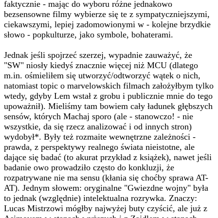
faktycznie - mając do wyboru różne jednakowo
bezsensowne filmy wybierze się te z sympatyczniejszymi,
ciekawszymi, lepiej zadomowionymi w - kolejne brzydkie
słowo - popkulturze, jako symbole, bohaterami.
Jednak jeśli spojrzeć szerzej, wypadnie zauważyć, że
"SW" niosły kiedyś znacznie więcej niż MCU (dlatego
m.in. ośmieliłem się utworzyć/odtworzyć wątek o nich,
natomiast topic o marvelowskich filmach założyłbym tylko
wtedy, gdyby Lem wstał z grobu i publicznie mnie do tego
upoważnił). Mieliśmy tam bowiem cały ładunek głębszych
sensów, których Machaj sporo (ale - stanowczo! - nie
wszystkie, da się rzecz analizować i od innych stron)
wydobył*. Były też rozmaite wewnętrzne zależności -
prawda, z perspektywy realnego świata nieistotne, ale
dające się badać (to akurat przykład z książek), nawet jeśli
badanie owo prowadziło często do konkluzji, że
rozpatrywane nie ma sensu (kłania się choćby sprawa AT-
AT). Jednym słowem: oryginalne "Gwiezdne wojny" była
to jednak (względnie) intelektualna rozrywka. Znaczy:
Lucas Mistrzowi mógłby najwyżej buty czyścić, ale już z