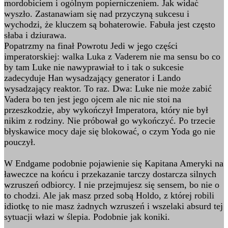
mordobiciem i ogólnym popierniczeniem. Jak widać
wyszło. Zastanawiam się nad przyczyną sukcesu i
wychodzi, że kluczem są bohaterowie. Fabuła jest często
słaba i dziurawa.
Popatrzmy na finał Powrotu Jedi w jego części
imperatorskiej: walka Luka z Vaderem nie ma sensu bo co
by tam Luke nie nawyprawiał to i tak o sukcesie
zadecyduje Han wysadzający generator i Lando
wysadzający reaktor. To raz. Dwa: Luke nie może zabić
Vadera bo ten jest jego ojcem ale nic nie stoi na
przeszkodzie, aby wykończył Imperatora, który nie był
nikim z rodziny. Nie próbował go wykończyć. Po trzecie
błyskawice mocy daje się blokować, o czym Yoda go nie
pouczył.
W Endgame podobnie pojawienie się Kapitana Ameryki na
ławeczce na końcu i przekazanie tarczy dostarcza silnych
wzruszeń odbiorcy. I nie przejmujesz się sensem, bo nie o
to chodzi. Ale jak masz przed sobą Holdo, z której robili
idiotkę to nie masz żadnych wzruszeń i wszelaki absurd tej
sytuacji włazi w ślepia. Podobnie jak koniki.