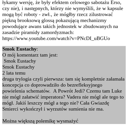
łykamy wersję, że były efektem celowego sabotażu Erso,
czy nie), i następnych, którzy nie wymyślili, że w kapsule
mogą być roboty - zwł., że mógłby rzecz zilustrować
piękną brooksową glossą pokazującą mechanizmy
powodujące awans takich jednostek w zbudowanych na
zasadzie piramidy zamordyzmach:
https://www.youtube.com/watch?v=PNcDI_uBGUo
Smok Eustachy
:
O mój komentarz tam jest:
Smok Eustachy
Smok Eustachy
2 lata temu
druga trylogia czyli pierwsza: tam się kompletnie załamała
koncepcja co doprowadziło do bezrefleksyjnego
powielenia schematów. A Powrót Jedi? Czemu tam Luke
nie mógł załatwić imperatora? Vadera nie mógł ale tego to
mógł. Jakiś leszczy mógł a tego nie? Cała Gwiazdę
Smierci wykończył i wyrzutów sumienia nie ma.
Można większą polemikę wysmażyć