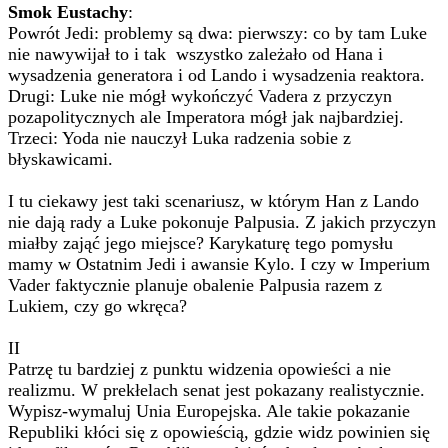
Smok Eustachy
:
Powrót Jedi: problemy są dwa: pierwszy: co by tam Luke
nie nawywijał to i tak wszystko zależało od Hana i
wysadzenia generatora i od Lando i wysadzenia reaktora.
Drugi: Luke nie mógł wykończyć Vadera z przyczyn
pozapolitycznych ale Imperatora mógł jak najbardziej.
Trzeci: Yoda nie nauczył Luka radzenia sobie z
błyskawicami.
I tu ciekawy jest taki scenariusz, w którym Han z Lando
nie dają rady a Luke pokonuje Palpusia. Z jakich przyczyn
miałby zająć jego miejsce? Karykaturę tego pomysłu
mamy w Ostatnim Jedi i awansie Kylo. I czy w Imperium
Vader faktycznie planuje obalenie Palpusia razem z
Lukiem, czy go wkręca?
II
Patrzę tu bardziej z punktu widzenia opowieści a nie
realizmu. W prekłelach senat jest pokazany realistycznie.
Wypisz-wymaluj Unia Europejska. Ale takie pokazanie
Republiki kłóci się z opowieścią, gdzie widz powinien się