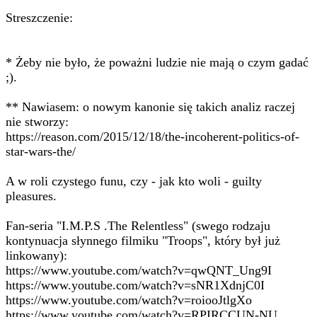
Streszczenie:
* Żeby nie było, że poważni ludzie nie mają o czym gadać
;).
** Nawiasem: o nowym kanonie się takich analiz raczej
nie stworzy:
https://reason.com/2015/12/18/the-incoherent-politics-of-
star-wars-the/
A w roli czystego funu, czy - jak kto woli - guilty
pleasures.
Fan-seria "I.M.P.S .The Relentless" (swego rodzaju
kontynuacja słynnego filmiku "Troops", który był już
linkowany):
https://www.youtube.com/watch?v=qwQNT_Ung9I
https://www.youtube.com/watch?v=sNR1XdnjC0I
https://www.youtube.com/watch?v=roiooJtlgXo
https://www.youtube.com/watch?v=RPIRCCUN-NU