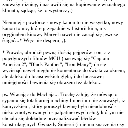
zauważy różnicy, i nastawili się na kopiowanie wizualnego
klimatu, sądząc, że to wystarczy.)
Niemniej - powtórzę - nowy kanon to nie wszystko, nowy
kanon to nic, które przepadnie w historii kina, a z
oryginałem kinowy Marvel nawet nie zaczął się jeszcze
ścigać...* Więc nie desperuj ;).
* Prawda, obrodził pewną ilością pejperów i on, a z
pojedynczych filmów MCU (nasuwają się "Captain
America 2", "Black Panther", "Iron Many") da się
wycisnąć nawet niegłupie komentarze do świata za oknem,
ale daleko do lucasowskich głębi, i do lucasowej
umiejętności bawienia się obrazem też daleko...
ps. Wracając do Machaja... Trochę żałuję, że mówiąc o
sypaniu się totalitarnej machiny Imperium nie zauważył, iż
kamyczkiem, który poruszył lawinę była nieudolność -
nisko zmotywowanych - palpatine'owych sług, którym nie
chciało się dokładnie przeanalizować błędów
konstrukcyjnych Gwiazdy Śmierci (i nie ma znaczenia czy