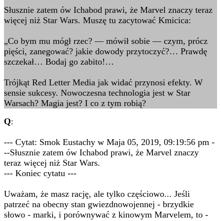
Słusznie zatem ów Ichabod prawi, że Marvel znaczy teraz
więcej niż Star Wars. Muszę tu zacytować Kmicica:
„Co bym mu mógł rzec? — mówił sobie — czym, prócz
pięści, zanegować? jakie dowody przytoczyć?… Prawdę
szczekał… Bodaj go zabito!…
Trójkąt Red Letter Media jak widać przynosi efekty. W
sensie sukcesy. Nowoczesna technologia jest w Star
Warsach? Magia jest? I co z tym robią?
Q
:
--- Cytat: Smok Eustachy w Maja 05, 2019, 09:19:56 pm -
--Słusznie zatem ów Ichabod prawi, że Marvel znaczy
teraz więcej niż Star Wars.
--- Koniec cytatu ---
Uważam, że masz rację, ale tylko częściowo... Jeśli
patrzeć na obecny stan gwiezdnowojennej - brzydkie
słowo - marki, i porównywać z kinowym Marvelem, to -