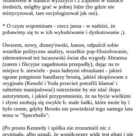
Asimovem w stanach wyższych i z Zajdlem w stanach
średnich, mógłby grać w jednej lidze (bo gdzie nie
mistycyzował, tam socjologizował jak oni).
* O czym wspominam - rzecz jasna - w nadziei, że
pobawimy się tu w ich wyłuskiwanie i dyskutowanie ;).
Owszem, nowy, disney'owski, kanon, odpuścił sobie
wszelkie polityczne analizy, wszelkie pop-filozofowanie,
zdemontował też lucasowski świat dla wygody Abramsa
(zatem i fikcyjne zagadnienia przepadły), dając na to
miejsce b. niewiele - poza ładnymi obrazkami - jakieś
ograne potępienie handlarzy bronią, jakieś skopiowane z
oryginału (Kenobi i Yoda przecież potrafili kłamać i
subtelnie manipulować) ostrzeżenie by nie ufać ślepo
autorytetom, i jakieś przypomnienie, że na bycie wielkimi
i złymi snobują się zwykle b. małe ludki, które może by i
było cenne, gdyby Brooks nie powiedział tego samego lata
temu w "Spaceballs":
(Po prostu Kennedy i spółka nie zrozumieli nic z
oryginału, albo uznali, że współczesny widz jest głupi i nie