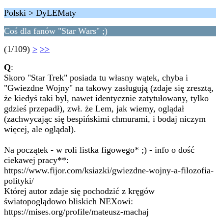
Polski > DyLEMaty
Coś dla fanów "Star Wars" ;)
(1/109)
>
>>
Q
:
Skoro "Star Trek" posiada tu własny wątek, chyba i
"Gwiezdne Wojny" na takowy zasługują (zdaje się zresztą,
że kiedyś taki był, nawet identycznie zatytułowany, tylko
gdzieś przepadł), zwł. że Lem, jak wiemy, oglądał
(zachwycając się bespińskimi chmurami, i bodaj niczym
więcej, ale oglądał).
Na początek - w roli listka figowego* ;) - info o dość
ciekawej pracy**:
https://www.fijor.com/ksiazki/gwiezdne-wojny-a-filozofia-
polityki/
Której autor zdaje się pochodzić z kręgów
światopoglądowo bliskich NEXowi:
https://mises.org/profile/mateusz-machaj