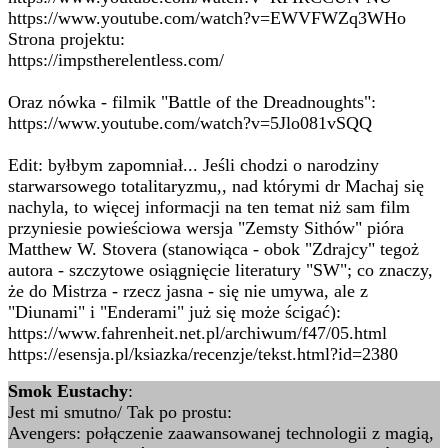
https://www.youtube.com/watch?v=EWVFWZq3WHo
Strona projektu:
https://impstherelentless.com/
Oraz nówka - filmik "Battle of the Dreadnoughts":
https://www.youtube.com/watch?v=5Jlo081vSQQ
Edit: byłbym zapomniał... Jeśli chodzi o narodziny
starwarsowego totalitaryzmu,, nad którymi dr Machaj się
nachyla, to więcej informacji na ten temat niż sam film
przyniesie powieściowa wersja "Zemsty Sithów" pióra
Matthew W. Stovera (stanowiąca - obok "Zdrajcy" tegoż
autora - szczytowe osiągnięcie literatury "SW"; co znaczy,
że do Mistrza - rzecz jasna - się nie umywa, ale z
"Diunami" i "Enderami" już się może ścigać):
https://www.fahrenheit.net.pl/archiwum/f47/05.html
https://esensja.pl/ksiazka/recenzje/tekst.html?id=2380
Smok Eustachy
:
Jest mi smutno/ Tak po prostu:
Avengers: połączenie zaawansowanej technologii z magią,