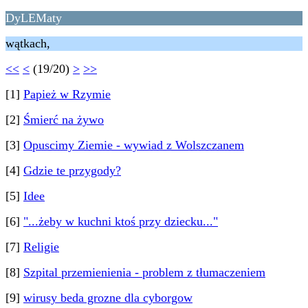
DyLEMaty
wątkach,
<<
<
(19/20)
>
>>
[1]
Papież w Rzymie
[2]
Śmierć na żywo
[3]
Opuscimy Ziemie - wywiad z Wolszczanem
[4]
Gdzie te przygody?
[5]
Idee
[6]
"...żeby w kuchni ktoś przy dziecku..."
[7]
Religie
[8]
Szpital przemienienia - problem z tłumaczeniem
[9]
wirusy beda grozne dla cyborgow