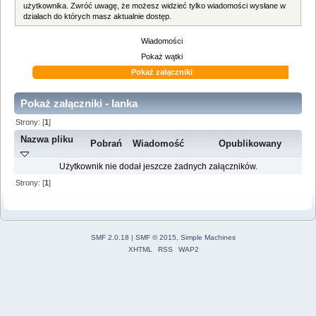
użytkownika. Zwróć uwagę, że możesz widzieć tylko wiadomości wysłane w
działach do których masz aktualnie dostęp.
Wiadomości
Pokaż wątki
Pokaż załączniki
Pokaż załączniki - lanka
Strony: [
1
]
Nazwa pliku
Pobrań
Wiadomość
Opublikowany
Użytkownik nie dodał jeszcze żadnych załączników.
Strony: [
1
]
SMF 2.0.18
|
SMF © 2015
,
Simple Machines
XHTML
RSS
WAP2