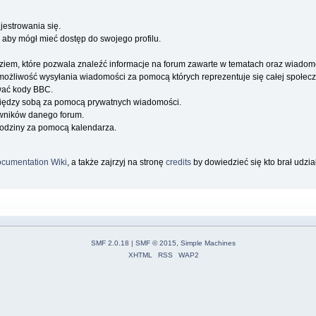
jestrowania się.
 aby mógł mieć dostęp do swojego profilu.
iem, które pozwala znaleźć informacje na forum zawarte w tematach oraz wiadom
a możliwość wysyłania wiadomości za pomocą których reprezentuje się całej społecz
wać kody BBC.
iędzy sobą za pomocą prywatnych wiadomości.
owników danego forum.
rodziny za pomocą kalendarza.
cumentation Wiki
, a także zajrzyj na stronę
credits
by dowiedzieć się kto brał udzi
SMF 2.0.18
|
SMF © 2015
,
Simple Machines
XHTML
RSS
WAP2