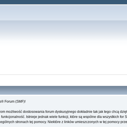
es® Forum (SMF)!
rom możliwość dostosowania forum dyskusyjnego dokładnie tak jak tego chcą dzi
unkcjonalność. Istnieje jednak wiele funkcji, które są wspólne dla wszystkich for 
ególnych stronach tej pomocy. Niektóre z linków umieszczonych w tej pomocy przeki