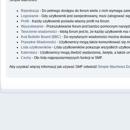
Simple Machines.
Rejestracja
- Do pełnego dostępu do forum wiele z nich wymaga zare
Logowanie
- Gdy użytkownik jest zarejestrowany, musi zalogować się
Profil
- Każdy użytkownik posiada własny profil na forum.
Wyszukiwanie
- Przeszukiwanie forum jest bardzo pomocnym narzędz
Tworzenie wiadomości
- Istotą forum jest to, że każdy użytkownik m
Kod Bulletin Board (BBC)
- Do wysyłanych wiadomości można doda
Prywatne Wiadomości
- Użytkownicy mogą także komunikować się m
Lista użytkowników
- Lista użytkowników pokazuje wszystkich użytk
Kalendarz
- Użytkownicy mogą śledzić wydarzenia, święta, a także u
Cechy
- Oto lista najpopularniejszych funkcji w SMF.
Aby uzyskać więcej informacji jak używać SMF odwiedź
Simple Machines Do