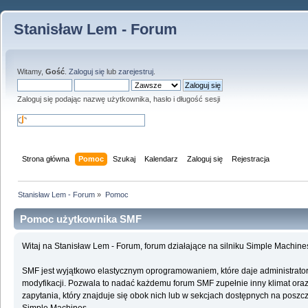
Stanisław Lem - Forum
Witamy,
Gość
.
Zaloguj się
lub
zarejestruj
.
Zaloguj się podając nazwę użytkownika, hasło i długość sesji
Strona główna
Pomoc
Szukaj
Kalendarz
Zaloguj się
Rejestracja
Stanisław Lem - Forum
»
Pomoc
Pomoc użytkownika SMF
Witaj na Stanisław Lem - Forum, forum działające na silniku Simple Machin
SMF jest wyjątkowo elastycznym oprogramowaniem, które daje administrato
modyfikacji. Pozwala to nadać każdemu forum SMF zupełnie inny klimat oraz f
zapytania, który znajduje się obok nich lub w sekcjach dostępnych na poszcz