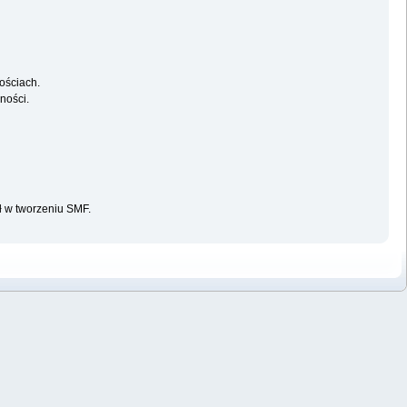
ościach.
ności.
ał w tworzeniu SMF.