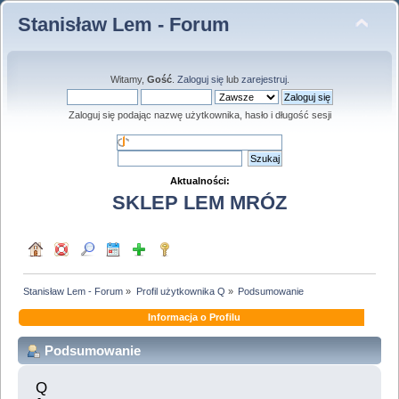
Stanisław Lem - Forum
Witamy,
Gość
.
Zaloguj się
lub
zarejestruj
.
Zaloguj się podając nazwę użytkownika, hasło i długość sesji
Aktualności:
SKLEP LEM MRÓZ
Stanisław Lem - Forum
»
Profil użytkownika Q
»
Podsumowanie
Informacja o Profilu
Podsumowanie
Q 