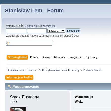
Stanisław Lem - Forum
Witamy,
Gość
.
Zaloguj się
lub
zarejestruj
.
Zaloguj się podając nazwę użytkownika, hasło i długość sesji
Strona główna
Pomoc
Szukaj
Kalendarz
Zaloguj się
Rejestracja
Stanisław Lem - Forum
»
Profil użytkownika Smok Eustachy
»
Podsumowanie
Informacja o Profilu
Podsumowanie
Smok Eustachy 
Wiadomości:
Juror
Wiek: