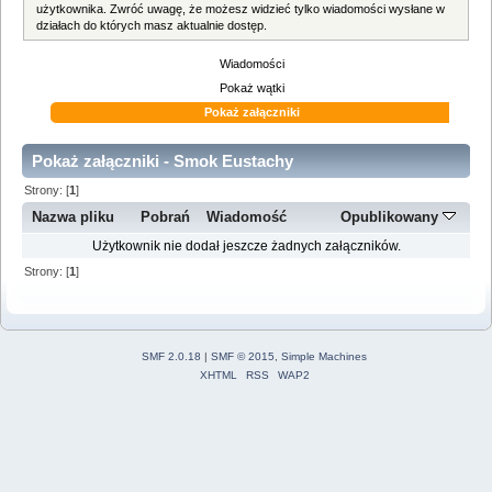
użytkownika. Zwróć uwagę, że możesz widzieć tylko wiadomości wysłane w
działach do których masz aktualnie dostęp.
Wiadomości
Pokaż wątki
Pokaż załączniki
Pokaż załączniki - Smok Eustachy
Strony: [
1
]
Nazwa pliku
Pobrań
Wiadomość
Opublikowany
Użytkownik nie dodał jeszcze żadnych załączników.
Strony: [
1
]
SMF 2.0.18
|
SMF © 2015
,
Simple Machines
XHTML
RSS
WAP2