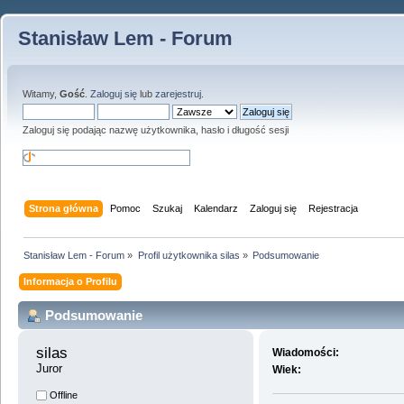
Stanisław Lem - Forum
Witamy,
Gość
.
Zaloguj się
lub
zarejestruj
.
Zaloguj się podając nazwę użytkownika, hasło i długość sesji
Strona główna
Pomoc
Szukaj
Kalendarz
Zaloguj się
Rejestracja
Stanisław Lem - Forum
»
Profil użytkownika silas
»
Podsumowanie
Informacja o Profilu
Podsumowanie
silas 
Wiadomości:
Juror
Wiek:
Offline